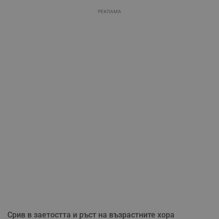
РЕКЛАМА
Срив в заетостта и ръст на възрастните хора