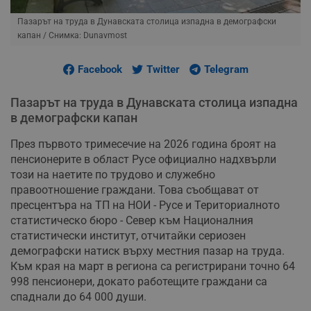
Пазарът на труда в Дунавската столица изпадна в демографски
капан
/ Снимка: Dunavmost
Facebook
Twitter
Telegram
Пазарът на труда в Дунавската столица изпадна
в демографски капан
През първото тримесечие на 2026 година броят на
пенсионерите в област Русе официално надхвърли
този на наетите по трудово и служебно
правоотношение граждани. Това съобщават от
пресцентъра на ТП на НОИ - Русе и Териториалното
статистическо бюро - Север към Националния
статистически институт, отчитайки сериозен
демографски натиск върху местния пазар на труда.
Към края на март в региона са регистрирани точно 64
998 пенсионери, докато работещите граждани са
спаднали до 64 000 души.