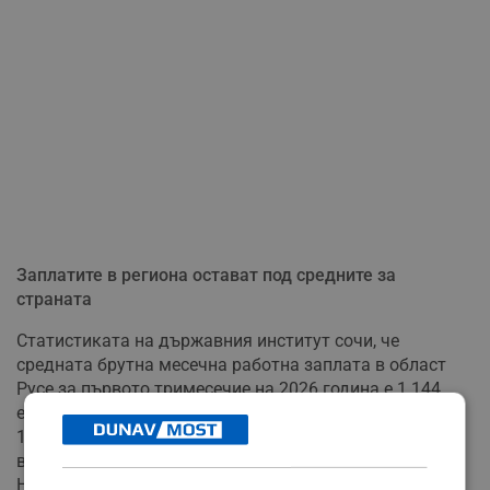
Заплатите в региона остават под средните за
страната
Статистиката на държавния институт сочи, че
средната брутна месечна работна заплата в област
Русе за първото тримесечие на 2026 година е 1 144
евро. През януари работещите са получавали средно 1
143 евро, през февруари – 1 127 евро, а през март
възнагражденията са достигнали 1 162 евро.
Наблюдава се сериозна разлика между парите в