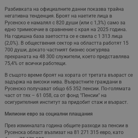
Разбивката на официалните данни показва трайна
негативна тенденция. Броят на наетите лица в
Русенско е намалял с 820 души (или с 1,3%) само за
едно тримесечие в сравнение с края на 2025 година.
На годишна база заетостта се е свила с 1 313 лица
(2,0%). В обществения сектор на областта работят 15
700 души, докато частният бизнес осигурява
прехраната на 48 300 служители, което представлява
75,4% от всички работещи.
В същото време броят на хората от третата възраст се
задържа на високи нива. Възрастните граждани в
Русенско получават общо 65 352 пенсии. По-голямата
част от тях – 61 058, са от фонд "Пенсии" на
осигурителния институт за придобит стаж и възраст.
Милиони евро за социални плащания
През изминалата година общите разходи за пенсии в
Русенска област възлизат на 81 271 315 евро, като