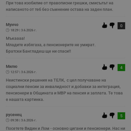
т
При това изобилие от правописни грешки, смисълът на 
е
д
написаното от теб без съмнение остава на заден план. 
н
п
с
Мунчо
у
0
и
18:29 | 3.6.2026 г.
ф
н
Мъкаааа! 

м
Младите избягаха, а пенсионерите не умират. 

Т
и
Братски Бангладеш ще ни спаси!!
п
у
з
Милю
б
4
12:57 | 3.6.2026 г.
VISITOR_PRIVACY_METADATA
5 месеца
Т
YouTube
4
с
.youtube.com
Неистински решения на ТЕЛК,  с цел получаване на 
седмици
с
социални пенсии за инвалидност и добавки за интеграция, 
с
п
пенсионери в Общината и МВР на пенсия и заплата. Те това 
и
е нашата картинка.
п
т
в
с
русенец
5
з
с
09:38 | 3.6.2026 г.
п
о
Посетете Видин и Лом - основно цигани и пенсионери. Нас ни 