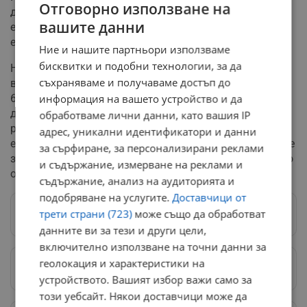
Отговорно използване на
държавния сектор, където средната заплата е 1 260
вашите данни
евро, и частния бизнес, който плаща средно по 1 108
евро.
Ние и нашите партньори използваме
бисквитки и подобни технологии, за да
Най-високи трудови възнаграждения в Русенско
съхраняваме и получаваме достъп до
взимат служителите в енергийния сектор със средно 1
666 евро, следвани от ИТ специалистите и
информация на вашето устройство и да
далекосъобщенията с 1 522 евро. На дъното остават
обработваме лични данни, като вашия IP
работещите в хотелиерството и ресторантьорството с
адрес, уникални идентификатори и данни
едва 603 евро на месец. С тези показатели област Русе
за сърфиране, за персонализирани реклами
заема седмо място в страната, но изостава с 263 евро
и съдържание, измерване на реклами и
от средната заплата за България, която е 1 407 евро.
съдържание, анализ на аудиторията и
подобряване на услугите.
Доставчици от
трети страни (723)
може също да обработват
Следвай ни в Google News
→
данните ви за тези и други цели,
включително използване на точни данни за
геолокация и характеристики на
Предпочитани източници
→
устройството. Вашият избор важи само за
този уебсайт. Някои доставчици може да