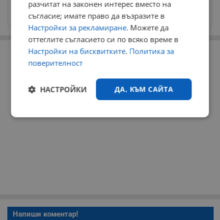
разчитат на законен интерес вместо на
Изпращайте снимки и информация на
съгласие; имате право да възразите в
news@dunavmost.com
Настройки за рекламиране
. Можете да
оттеглите съгласието си по всяко време в
РЕКЛАМА
Настройки на бисквитките
.
Политика за
поверителност
НАСТРОЙКИ
ДА, КЪМ САЙТА
Строго
Ефективност
необходимо
Таргетиране
Функционалност
Некласифицирани
Напиши коментар!