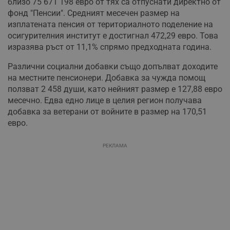
близо 75 671 198 евро от тях са отпуснати директно от
фонд "Пенсии". Средният месечен размер на
изплатената пенсия от териториалното поделение на
осигурителния институт е достигнал 472,29 евро. Това
изразява ръст от 11,1% спрямо предходната година.
Различни социални добавки също допълват доходите
на местните пенсионери. Добавка за чужда помощ
ползват 2 458 души, като нейният размер е 127,88 евро
месечно. Едва едно лице в целия регион получава
добавка за ветерани от войните в размер на 170,51
евро.
РЕКЛАМА