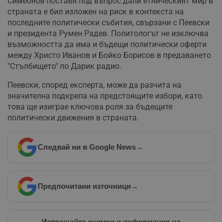
Симеонов поставя под въпрос дали етническият мир в
страната е бил изложен на риск в контекста на
последните политически събития, свързани с Пеевски
и президента Румен Радев. Политологът не изключва
възможността да има и бъдещи политически оферти
между Христо Иванов и Бойко Борисов в предаването
"Стълбището" по Дарик радио.
Пеевски, според експерта, може да разчита на
значителна подкрепа на предстоящите избори, като
това ще изиграе ключова роля за бъдещите
политически движения в страната.
Следвай ни в Google News
→
Предпочитани източници
→
Изпращайте снимки и информация на