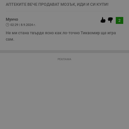
необходимо
АПТЕКИТЕ ВЕЧЕ ПРОДАВАТ МОЗЪК, ИДИ И СИ КУПИ!
Мунчо
2
Таргетиране
Функционалност
02:29 | 8.9.2024 г.
Не ми стана твърде ясно как ло-точно Тиквомир ще игра 
сам.
Некласифицирани
РЕКЛАМА
Строго необходимо
Ефективност
Таргетиране
Функционалност
Некласифицирани
Строго необходимите бисквитки позволяват основната
функционалност на уебсайта, като потребителско
влизане и управление на акаунта. Уебсайтът не може да
се използва правилно без строго необходими