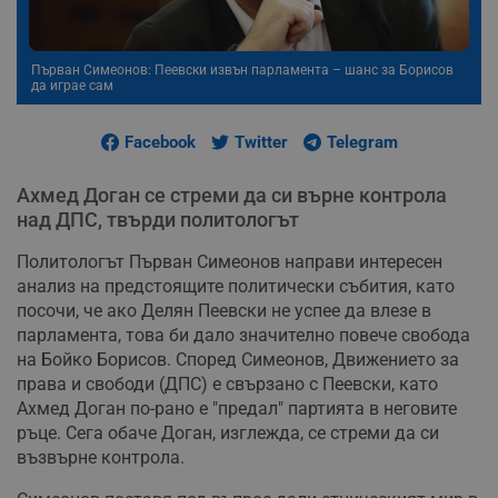
Първан Симеонов: Пеевски извън парламента – шанс за Борисов
да играе сам
Facebook
Twitter
Telegram
Ахмед Доган се стреми да си върне контрола
над ДПС, твърди политологът
Политологът Първан Симеонов направи интересен
анализ на предстоящите политически събития, като
посочи, че ако Делян Пеевски не успее да влезе в
парламента, това би дало значително повече свобода
на Бойко Борисов. Според Симеонов, Движението за
права и свободи (ДПС) е свързано с Пеевски, като
Ахмед Доган по-рано е "предал" партията в неговите
ръце. Сега обаче Доган, изглежда, се стреми да си
възвърне контрола.