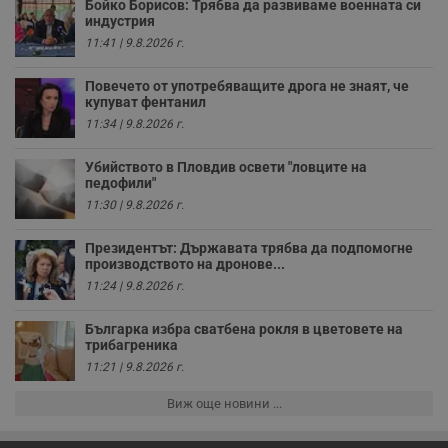
Бойко Борисов: Трябва да развиваме военната си
VISITOR_PRIVACY_METADATA
5 месеца
Т
YouTube
4
с
индустрия
.youtube.com
седмици
с
11:41 | 9.8.2026 г.
с
п
и
Повечето от употребяващите дрога не знаят, че
п
купуват фентанил
т
в
11:34 | 9.8.2026 г.
с
з
с
Убийството в Пловдив освети "ловците на
п
педофили"
о
р
11:30 | 9.8.2026 г.
п
н
п
Президентът: Държавата трябва да подпомогне
к
производството на дронове...
ч
п
11:24 | 9.8.2026 г.
с
б
Българка избра сватбена рокля в цветовете на
__cf_bm
29
Т
Cloudflare Inc.
трибагреника
минути
с
.twitter.com
11:21 | 9.8.2026 г.
59
р
секунди
м
б
Виж още новини ...
о
у
п