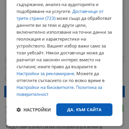
съдържание, анализ на аудиторията и
подобряване на услугите.
Доставчици от
трети страни (723)
може също да обработват
данните ви за тези и други цели,
включително използване на точни данни за
геолокация и характеристики на
устройството. Вашият избор важи само за
този уебсайт. Някои доставчици може да
разчитат на законен интерес вместо на
Остават
2000
символа
съгласие; имате право да възразите в
ОБНОВИ
Поради зачестилите злоупотреби в сайта, за да оставите анонимен
Настройки за рекламиране
. Можете да
коментар или да гласувате изискваме да се идентифицирате с
оттеглите съгласието си по всяко време в
google акаунт.
Настройки на бисквитките
.
Политика за
Натискайки на бутона "Вход с google" по-долу, коментарът ви ще
поверителност
бъде публикуван анонимно под псевдонима който сте попълнили
по-горе в полето "Твоето име". Никаква лична информация за вас
няма да бъде съхранявана при нас или показвана на други
потребители.
Спонсор
1
НАСТРОЙКИ
ДА, КЪМ САЙТА
23:14 | 9.9.2024 г.
ПЪРВАНЧО, ТИ НЕ СИ РАБОТИЛ НИВГА ПРЕЗ ЖИВОТА СИ, 
Строго
Ефективност
ЧАДО! ОМРЪЗНАЛ СИ НА ПОЛОВИН БЪЛГАРИЯ! В 