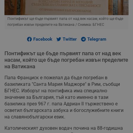
Понтификът ще бъде първият папа от над век насам, който ще бъде
погребан извън пределите на Ватикана
/ Снимка: БГНЕС
Facebook
Twitter
Telegram
Понтификът ще бъде първият папа от над век
насам, който ще бъде погребан извън пределите
на Ватикана
Папа Франциск е пожелал да бъде погребан в
базиликата "Санта Мария Маджоре" в Рим, съобщи
БГНЕС. Изборът на понтифика има специално
значение за България, тъй като именно в тази
базилика през 967 г. папа Адриан II тържествено е
осветил българската азбука и богослужебните книги
на славянобългарски език.
Католическият духовен водач почина на 88-годишна