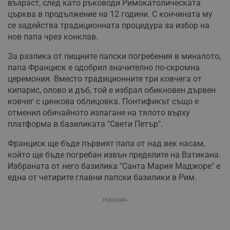
възраст, след като ръководи Римокатолическата
църква в продължение на 12 години. С кончината му
се задейства традиционната процедура за избор на
нов папа чрез конклав.
За разлика от пищните папски погребения в миналото,
папа Франциск е одобрил значително по-скромна
церемония. Вместо традиционните три ковчега от
кипарис, олово и дъб, той е избрал обикновен дървен
ковчег с цинкова облицовка. Понтификът също е
отменил обичайното излагане на тялото върху
платформа в базиликата "Свети Петър".
Франциск ще бъде първият папа от над век насам,
който ще бъде погребан извън пределите на Ватикана.
Избраната от него базилика "Санта Мария Маджоре" е
една от четирите главни папски базилики в Рим.
РЕКЛАМА