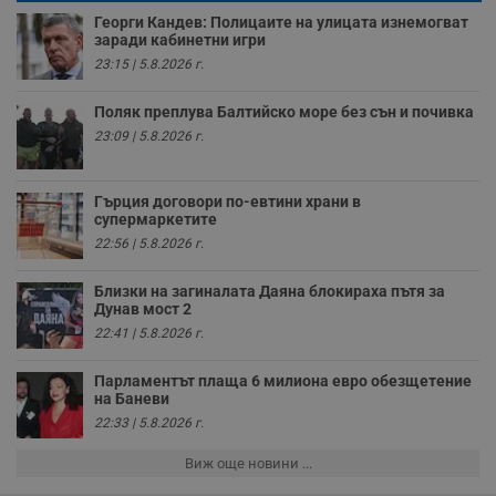
п
о
Георги Кандев: Полицаите на улицата изнемогват
и
заради кабинетни игри
т
23:15 | 5.8.2026 г.
receive-cookie-deprecation
.hit.gemius.pl
1 година
Т
с
с
Поляк преплува Балтийско море без сън и почивка
н
23:09 | 5.8.2026 г.
н
п
б
п
Гърция договори по-евтини храни в
с
о
супермаркетите
с
22:56 | 5.8.2026 г.
а
р
у
Близки на загиналата Даяна блокираха пътя за
з
Дунав мост 2
з
п
22:41 | 5.8.2026 г.
ASP.NET_SessionId
Сесия
Т
Microsoft
с
Corporation
Парламентът плаща 6 милиона евро обезщетение
D
www.dunavmost.com
на Баневи
п
и
22:33 | 5.8.2026 г.
т
к
Виж още новини ...
п
и