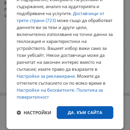
Историята показва, че повечето папи са европейци,
съдържание, анализ на аудиторията и
предимно италианци – от общо 266 папи досега, 217
подобряване на услугите.
Доставчици от
са били родом от Италия.
трети страни (723)
може също да обработват
данните ви за тези и други цели,
Следвай ни в Google News
→
включително използване на точни данни за
геолокация и характеристики на
устройството. Вашият избор важи само за
този уебсайт. Някои доставчици може да
Предпочитани източници
→
разчитат на законен интерес вместо на
съгласие; имате право да възразите в
Настройки за рекламиране
. Можете да
Изпращайте снимки и информация на
news@dunavmost.com
оттеглите съгласието си по всяко време в
Настройки на бисквитките
.
Политика за
поверителност
РЕКЛАМА
НАСТРОЙКИ
ДА, КЪМ САЙТА