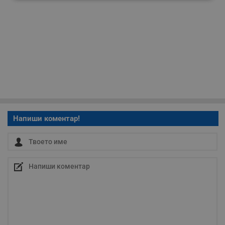
Строго
Ефективност
необходимо
Таргетиране
Функционалност
Некласифицирани
Напиши коментар!
Строго необходимо
Ефективност
Таргетиране
Функционалност
Некласифицирани
Строго необходимите бисквитки позволяват основната
функционалност на уебсайта, като потребителско
влизане и управление на акаунта. Уебсайтът не може да