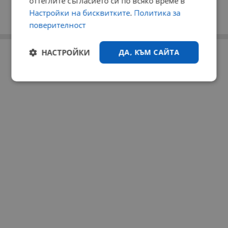
оттеглите съгласието си по всяко време в
Настройки на бисквитките
.
Политика за
поверителност
РЕКЛАМА
НАСТРОЙКИ
ДА, КЪМ САЙТА
Строго
Ефективност
необходимо
Таргетиране
Функционалност
Некласифицирани