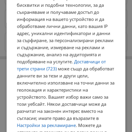
бисквитки и подобни технологии, за да
съхраняваме и получаваме достъп до
Предпочитани източници
→
информация на вашето устройство и да
обработваме лични данни, като вашия IP
адрес, уникални идентификатори и данни
Изпращайте снимки и информация на
за сърфиране, за персонализирани реклами
news@dunavmost.com
и съдържание, измерване на реклами и
съдържание, анализ на аудиторията и
подобряване на услугите.
Доставчици от
РЕКЛАМА
трети страни (723)
може също да обработват
данните ви за тези и други цели,
включително използване на точни данни за
геолокация и характеристики на
устройството. Вашият избор важи само за
този уебсайт. Някои доставчици може да
разчитат на законен интерес вместо на
съгласие; имате право да възразите в
Настройки за рекламиране
. Можете да