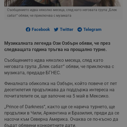
Съобщението идва няколко месеца, след като неговата група „Блек
сабат“ обяви, че приключва с музиката
Facebook
Twitter
Telegram
Музикалната легенда Ози Озбърн обяви, че през
следващата година тръгва на прощално турне.
Съобщението идва няколко месеца, след като
неговата група „Блек сабат“ обяви, че приключва с
музиката, предаде БГНЕС.
Финалната обиколка на Озбърн, който повече от пет
десетилетия продължава да поддържа интереса на
почитателите си, ще започне на 5 май в Мексико.
„Prince of Darkness“, както ще се нарича турнето, ще
продължи в Чили, Аржентина и Бразилия, преди да се
насочи към Северна Америка. Очаква се по-късно да
бъдат обявени конкретните дати.