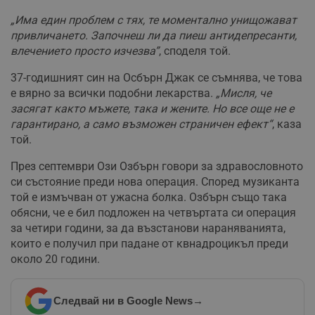
„Има един проблем с тях, те моментално унищожават
привличането. Започнеш ли да пиеш антидепресанти,
влечението просто изчезва”
, споделя той.
37-годишният син на Осбърн Джак се съмнява, че това
е вярно за всички подобни лекарства.
„Мисля, че
засягат както мъжете, така и жените. Но все още не е
гарантирано, а само възможен страничен ефект“
, каза
той.
През септември Ози Озбърн говори за здравословното
си състояние преди нова операция. Според музиканта
той е измъчван от ужасна болка. Озбърн също така
обясни, че е бил подложен на четвъртата си операция
за четири години, за да възстанови нараняванията,
които е получил при падане от квнадроцикъл преди
около 20 години.
Следвай ни в Google News
→