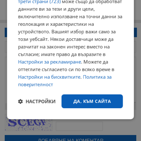
трети страни (723)
може също да обработват
данните ви за тези и други цели,
включително използване на точни данни за
геолокация и характеристики на
устройството. Вашият избор важи само за
Напиши коментар!
този уебсайт. Някои доставчици може да
разчитат на законен интерес вместо на
съгласие; имате право да възразите в
Настройки за рекламиране
. Можете да
оттеглите съгласието си по всяко време в
Настройки на бисквитките
.
Политика за
поверителност
НАСТРОЙКИ
ДА, КЪМ САЙТА
Остават
2000
символа
ОБНОВИ
Строго
Ефективност
Поради зачестилите злоупотреби в сайта, за да оставите анонимен
необходимо
коментар или да гласувате изискваме да се идентифицирате с
google акаунт.
Натискайки на бутона "Вход с google" по-долу, коментарът ви ще