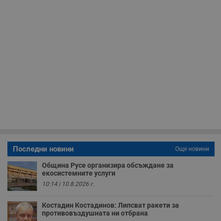
до
__RequestVerificationToken
Сесия
Т
Microsoft
п
Corporation
ф
www.dunavmost.com
з
п
и
п
A
т
е
д
н
п
с
у
и
ф
н
м
Т
Последни новини
Още новини
и
п
Община Русе организира обсъждане за
у
екосистемните услуги
з
б
10:14 | 10.8.2026 г.
VISITOR_PRIVACY_METADATA
5 месеца
Т
YouTube
4
с
.youtube.com
Костадин Костадинов: Липсват ракети за
седмици
с
противовъздушната ни отбрана
с