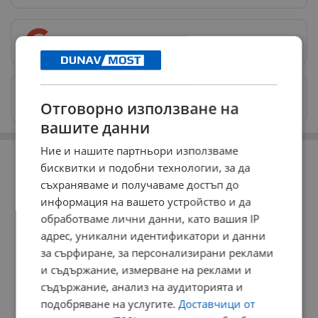
Предпочитани източници
→
Изпращайте снимки и информация на
Отговорно използване на
news@dunavmost.com
вашите данни
РЕКЛАМА
Ние и нашите партньори използваме
бисквитки и подобни технологии, за да
съхраняваме и получаваме достъп до
информация на вашето устройство и да
обработваме лични данни, като вашия IP
адрес, уникални идентификатори и данни
за сърфиране, за персонализирани реклами
и съдържание, измерване на реклами и
съдържание, анализ на аудиторията и
подобряване на услугите.
Доставчици от