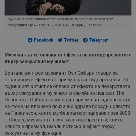
Музикантът се оплака от ефекта на антидепресантите върху
сексуалния му живот
/ Снимка: Ози Озбърн / Facebook
Facebook
Twitter
Telegram
Музикантът се оплака от ефекта на антидепресантите
върху сексуалния му живот
Британският рок музикант Ози Озбърн говори за
страничните ефекти от приема на антидепресанти. 74-
годишният артист се оплака от ефекта на лекарствата
върху сексуалния му живот в семейния подкаст The
Osbournes. Озбърн започва да приема антидепресанти
на фона на влошено психично здраве поради болестта
на Паркинсон, която му бе диагностицирана през 2003
г. Според музиканта всички антидепресанти, които
някога е приемал, имали потискащ ефект върху
сексуалната му функция.