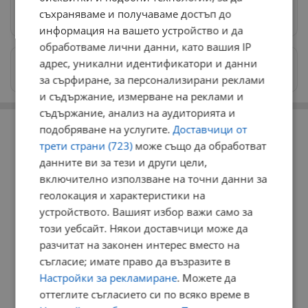
съхраняваме и получаваме достъп до
Предпочитани източници
→
информация на вашето устройство и да
обработваме лични данни, като вашия IP
адрес, уникални идентификатори и данни
Изпращайте снимки и информация на
news@dunavmost.com
за сърфиране, за персонализирани реклами
и съдържание, измерване на реклами и
съдържание, анализ на аудиторията и
РЕКЛАМА
подобряване на услугите.
Доставчици от
трети страни (723)
може също да обработват
данните ви за тези и други цели,
включително използване на точни данни за
геолокация и характеристики на
устройството. Вашият избор важи само за
този уебсайт. Някои доставчици може да
разчитат на законен интерес вместо на
съгласие; имате право да възразите в
Настройки за рекламиране
. Можете да
оттеглите съгласието си по всяко време в