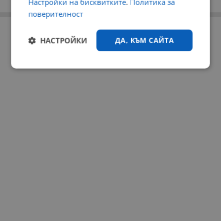
Настройки на бисквитките
.
Политика за
поверителност
РЕКЛАМА
НАСТРОЙКИ
ДА, КЪМ САЙТА
Строго
Ефективност
необходимо
Таргетиране
Функционалност
Некласифицирани