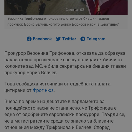
Вероника Трифонова е покровителствена от бившия главен
прокурор Борис Велчев, когото Бойко Борисов нарича „Братиньо“
Facebook
Twitter
Telegram
Прокурор Вероника Трифонова, отказала да образува
наказателно преследване срещу полицаите- биячи от
колоните зад МС, е била секретарка на бившия главен
прокурор Борис Велчев.
Това съобщиха източници от съдебната палата,
цитирани от
Фрог нюз
.
Вчера по време на дебатите в парламента за
полицейското насилие стана ясно, че Трифонова е
една от одобрените европейски прокурори. Твърди се,
че в магистратските среди се знаело за близките
отношения между Трифонова и Велчев. Според