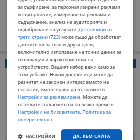
за сърфиране, за персонализирани реклами
и съдържание, измерване на реклами и
съдържание, анализ на аудиторията и
подобряване на услугите.
Доставчици от
трети страни (723)
може също да обработват
данните ви за тези и други цели,
включително използване на точни данни за
геолокация и характеристики на
Напиши коментар!
устройството. Вашият избор важи само за
този уебсайт. Някои доставчици може да
разчитат на законен интерес вместо на
съгласие; имате право да възразите в
Настройки за рекламиране
. Можете да
оттеглите съгласието си по всяко време в
Настройки на бисквитките
.
Политика за
поверителност
НАСТРОЙКИ
ДА, КЪМ САЙТА
Остават
2000
символа