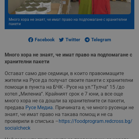
Много хора не знаят, че имат право на подпомагане с хранителни
пакети
Facebook
Twitter
Telegram
Много хора не знаят, че имат право на подпомагане с
хранителни пакети
Остават само две седмици, в които правоимащите
жители на Русе да получат своите пакети с хранителни
помощи в пункта на БЧК - Русе на ул.“Тулча“ 15 /до
хотел „Милениа“. Крайният срок е 7 юни, а все още
много хора не са дошли за хранителните си пакети,
предава
Русе Медиа.
Причината е, че много русенци не
знаят, че имат право на такава помощ и не са
проверили в списъка –
https://foodprogram.redcross.bg/
socialcheck