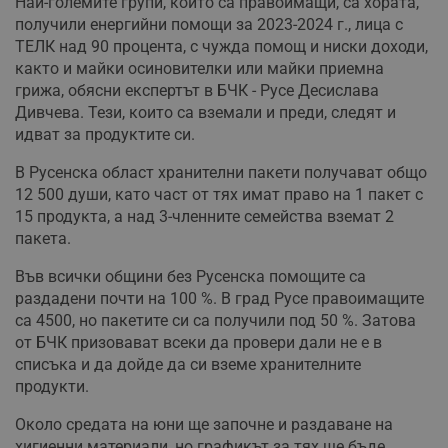
Най-големите групи, които са правоимащи, са хората,
получили енергийни помощи за 2023-2024 г., лица с
ТЕЛК над 90 процента, с чужда помощ и ниски доходи,
както и майки осиновителки или майки приемна
грижа, обясни експертът в БЧК - Русе Десислава
Дивчева. Тези, които са вземали и преди, следят и
идват за продуктите си.
В Русенска област хранителни пакети получават общо
12 500 души, като част от тях имат право на 1 пакет с
15 продукта, а над 3-членните семейства вземат 2
пакета.
Във всички общини без Русенска помощите са
раздадени почти на 100 %. В град Русе правоимащите
са 4500, но пакетите си са получили под 50 %. Затова
от БЧК призовават всеки да провери дали не е в
списъка и да дойде да си вземе хранителните
продукти.
Около средата на юни ще започне и раздаване на
хигиенни материали, но графикът за тях ще бъде