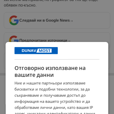
обявен по-късно.
Следвай ни в Google News
→
Предпочитани източници
→
Изпращайте снимки и информация на
news@dunavmost.com
Отговорно използване на
вашите данни
РЕКЛАМА
Ние и нашите партньори използваме
бисквитки и подобни технологии, за да
съхраняваме и получаваме достъп до
информация на вашето устройство и да
обработваме лични данни, като вашия IP
адрес, уникални идентификатори и данни