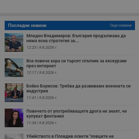
у
з
б
VISITOR_PRIVACY_METADATA
5 месеца
Т
YouTube
4
с
.youtube.com
Последни новини
Още новини
седмици
с
с
Младен Владимиров: България продължава да
п
няма ясна стратегия за...
и
п
12:23 | 9.8.2026 г.
т
в
с
Все повече хора си търсят спътник за екскурзии
з
през интернет
с
п
12:17 | 9.8.2026 г.
о
р
п
Бойко Борисов: Трябва да развиваме военната си
н
индустрия
п
к
11:41 | 9.8.2026 г.
ч
п
с
Повечето от употребяващите дрога не знаят, че
б
купуват фентанил
11:34 | 9.8.2026 г.
__cf_bm
29
Т
Cloudflare Inc.
минути
с
.twitter.com
59
р
Убийството в Пловдив освети "ловците на
секунди
м