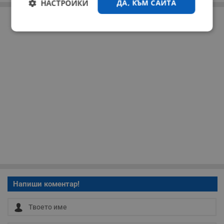
НАСТРОЙКИ
ДА, КЪМ САЙТА
РЕКЛАМА
Строго
Ефективност
необходимо
Таргетиране
Функционалност
Некласифицирани
Напиши коментар!
Строго необходимо
Ефективност
Таргетиране
Функционалност
Некласифицирани