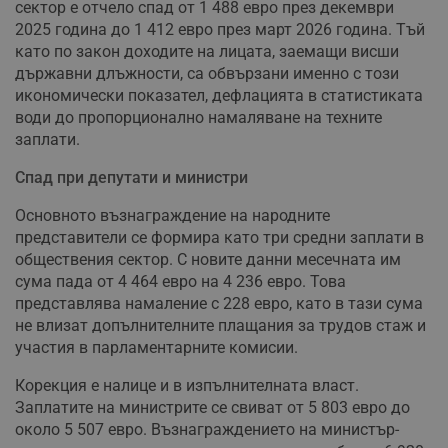
сектор е отчело спад от 1 488 евро през декември
2025 година до 1 412 евро през март 2026 година. Тъй
като по закон доходите на лицата, заемащи висши
държавни длъжности, са обвързани именно с този
икономически показател, дефлацията в статистиката
води до пропорционално намаляване на техните
заплати.
Спад при депутати и министри
Основното възнаграждение на народните
представители се формира като три средни заплати в
обществения сектор. С новите данни месечната им
сума пада от 4 464 евро на 4 236 евро. Това
представлява намаление с 228 евро, като в тази сума
не влизат допълнителните плащания за трудов стаж и
участия в парламентарните комисии.
Корекция е налице и в изпълнителната власт.
Заплатите на министрите се свиват от 5 803 евро до
около 5 507 евро. Възнаграждението на министър-