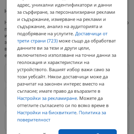
адрес, уникални идентификатори и данни
Най-голямо орязване при президента
за сърфиране, за персонализирани реклами
и съдържание, измерване на реклами и
Най-сериозно като абсолютна стойност е понижението
съдържание, анализ на аудиторията и
при държавния глава, чието възнаграждение се
подобряване на услугите.
Доставчици от
изчислява като двоен размер на депутатската
трети страни (723)
може също да обработват
заплата. Месечните доходи на президента и
данните ви за тези и други цели,
вицепрезидента намаляват от 8 928 евро на 8 472
включително използване на точни данни за
евро, което формира спад от над 450 евро месечно.
геолокация и характеристики на
устройството. Вашият избор важи само за
Следвай ни в Google News
→
този уебсайт. Някои доставчици може да
разчитат на законен интерес вместо на
съгласие; имате право да възразите в
Предпочитани източници
→
Настройки за рекламиране
. Можете да
оттеглите съгласието си по всяко време в
Настройки на бисквитките
.
Политика за
Изпращайте снимки и информация на
поверителност
news@dunavmost.com