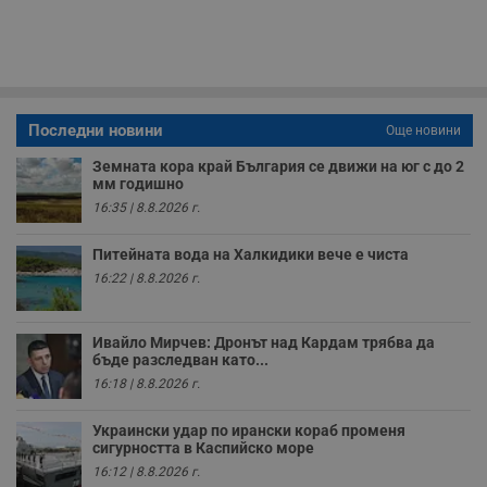
секунди
м
б
о
у
п
о
и
т
Последни новини
Още новини
receive-cookie-deprecation
.hit.gemius.pl
1 година
Т
с
Земната кора край България се движи на юг с до 2
с
мм годишно
н
16:35 | 8.8.2026 г.
н
п
б
Питейната вода на Халкидики вече е чиста
п
с
16:22 | 8.8.2026 г.
о
с
а
р
Ивайло Мирчев: Дронът над Кардам трябва да
у
бъде разследван като...
з
з
16:18 | 8.8.2026 г.
п
ASP.NET_SessionId
Сесия
Т
Microsoft
Украински удар по ирански кораб променя
с
Corporation
сигурността в Каспийско море
D
www.dunavmost.com
п
16:12 | 8.8.2026 г.
и