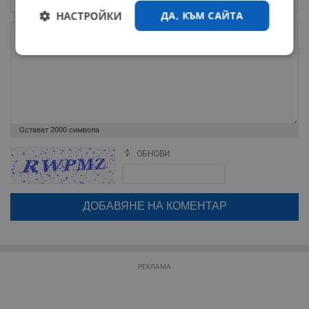
НАСТРОЙКИ
ДА, КЪМ САЙТА
Строго
Ефективност
необходимо
Таргетиране
Функционалност
Остават
2000
символа
ОБНОВИ
Поради зачестилите злоупотреби в сайта, за да оставите анонимен
коментар или да гласувате изискваме да се идентифицирате с
Некласифицирани
google акаунт.
Натискайки на бутона "Вход с google" по-долу, коментарът ви ще
бъде публикуван анонимно под псевдонима който сте попълнили
по-горе в полето "Твоето име". Никаква лична информация за вас
няма да бъде съхранявана при нас или показвана на други
потребители.
РЕКЛАМА
Строго необходимо
Ефективност
Таргетиране
Функционалност