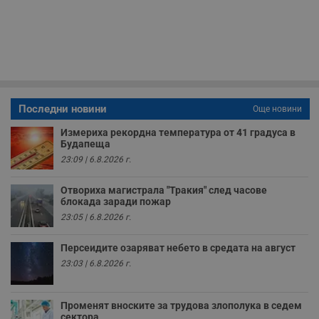
и
п
у
з
б
VISITOR_PRIVACY_METADATA
5 месеца
Т
YouTube
4
с
.youtube.com
седмици
с
с
Последни новини
п
Още новини
и
п
Измериха рекордна температура от 41 градуса в
т
Будапеща
в
с
23:09 | 6.8.2026 г.
з
с
п
Отвориха магистрала "Тракия" след часове
о
блокада заради пожар
р
23:05 | 6.8.2026 г.
п
н
п
Персеидите озаряват небето в средата на август
к
ч
23:03 | 6.8.2026 г.
п
с
б
Променят вноските за трудова злополука в седем
__cf_bm
29
Т
Cloudflare Inc.
сектора
минути
с