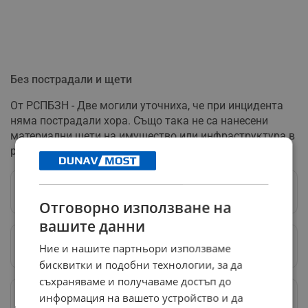
Без пострадали и щети
От РСПБЗН - Две могили уточниха, че при инцидента
няма пострадали хора. Също така не са нанесени
материални щети на имущество или инфраструктура в
района.
Следвай ни в Google News
→
Отговорно използване на
вашите данни
Предпочитани източници
→
Ние и нашите партньори използваме
бисквитки и подобни технологии, за да
съхраняваме и получаваме достъп до
Изпращайте снимки и информация на
информация на вашето устройство и да
news@dunavmost.com