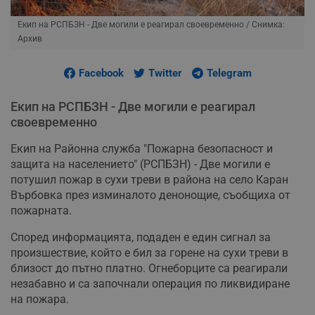
Екип на РСПБЗН - Две могили е реагирал своевременно
/ Снимка:
Архив
Facebook
Twitter
Telegram
Екип на РСПБЗН - Две могили е реагирал
своевременно
Екип на Районна служба "Пожарна безопасност и
защита на населението" (РСПБЗН) - Две могили е
потушил пожар в сухи треви в района на село Каран
Върбовка през изминалото денонощие, съобщиха от
пожарната.
Според информацията, подаден е един сигнал за
произшествие, който е бил за горене на сухи треви в
близост до пътно платно. Огнеборците са реагирали
незабавно и са започнали операция по ликвидиране
на пожара.