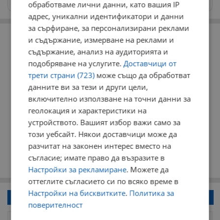
обработваме лични данни, като вашия IP
адрес, уникални идентификатори и данни
за сърфиране, за персонализирани реклами
РЕКЛАМА
и съдържание, измерване на реклами и
съдържание, анализ на аудиторията и
подобряване на услугите.
Доставчици от
трети страни (723)
може също да обработват
данните ви за тези и други цели,
включително използване на точни данни за
геолокация и характеристики на
устройството. Вашият избор важи само за
този уебсайт. Някои доставчици може да
разчитат на законен интерес вместо на
съгласие; имате право да възразите в
Настройки за рекламиране
. Можете да
оттеглите съгласието си по всяко време в
Настройки на бисквитките
.
Политика за
Напиши коментар!
поверителност