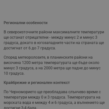
Регионални особености
В североизточните райони максималните температури
ще останат отрицателни - между минус 2 и минус 3
градуса, докато в югозападните части на страната ще
достигнат от 6 до 7 градуса.
Според метеоролозите, в планинските райони на
височина 1200 метра температурата ще бъде около
минус 3 градуса, а на 2000 метра ще падне до минус
10 градуса.
Крайбрежие и регионален контекст
По Черноморието ще преобладава слънчево време с
температури между 0 и 3 градуса. Температурата на
морската вода е между 4 и 6 градуса, а вълнението ще
достигне 3-4 бала.