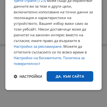
трети страни (723)
може също да обработват
данните ви за тези и други цели,
включително използване на точни данни за
Предпочитани източници
→
геолокация и характеристики на
устройството. Вашият избор важи само за
този уебсайт. Някои доставчици може да
Изпращайте снимки и информация на
разчитат на законен интерес вместо на
news@dunavmost.com
съгласие; имате право да възразите в
Настройки за рекламиране
. Можете да
РЕКЛАМА
оттеглите съгласието си по всяко време в
Настройки на бисквитките
.
Политика за
поверителност
НАСТРОЙКИ
ДА, КЪМ САЙТА
Строго
Ефективност
необходимо