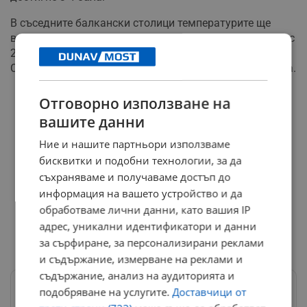
В съседните балкански столици температурите ще
варират значително: София - 1 градус, Букурещ - минус
2 градуса, Истанбул - 2 градуса, Белград - 5 градуса,
Солун - 6 градуса, Атина - 7 градуса, Скопие - 9 градуса.
Отговорно използване на
вашите данни
Ние и нашите партньори използваме
бисквитки и подобни технологии, за да
съхраняваме и получаваме достъп до
информация на вашето устройство и да
обработваме лични данни, като вашия IP
адрес, уникални идентификатори и данни
за сърфиране, за персонализирани реклами
и съдържание, измерване на реклами и
съдържание, анализ на аудиторията и
подобряване на услугите.
Доставчици от
Следвай ни в Google News
→