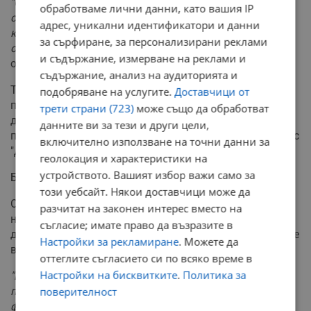
"От счетоводна гледна точка е допустимо
обработваме лични данни, като вашия IP
сключването на договор за безвъзмездно ползване,
адрес, уникални идентификатори и данни
като дължимите финансови средства може да се
за сърфиране, за персонализирани реклами
отчетат съответно като приписан приход/разход"
,
и съдържание, измерване на реклами и
обясняват механизма представителите на ГЕРБ.
съдържание, анализ на аудиторията и
Те подчертават, че освобождаването от такси ще се
подобряване на услугите.
Доставчици от
прилага само за предплатения месечен абонамент в
трети страни (723)
може също да обработват
двата подземни паркинга, а не за почасовото
данните ви за тези и други цели,
паркиране или буферния паркинг в жилищен комплекс
включително използване на точни данни за
"Дружба 3".
геолокация и характеристики на
устройството. Вашият избор важи само за
Без допълнителни разходи
този уебсайт. Някои доставчици може да
Общинските съветници уверяват, че за реализирането
разчитат на законен интерес вместо на
на предложението не се предвижда използването на
съгласие; имате право да възразите в
допълнителни финансови ресурси, освен предвидените
Настройки за рекламиране
. Можете да
в бюджета на Община Русе.
оттеглите съгласието си по всяко време в
Настройки на бисквитките
.
Политика за
"Исканото допълнение се основава на принципите на
прозрачност и публичност и стриктно спазване на
поверителност
финансовата дисциплина и счетоводна отчетност"
,