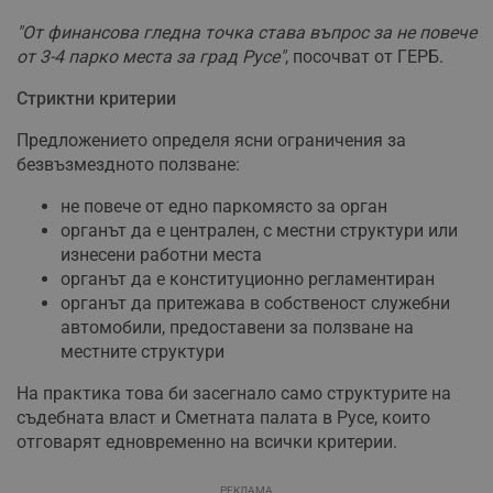
"От финансова гледна точка става въпрос за не повече
от 3-4 парко места за град Русе"
, посочват от ГЕРБ.
Стриктни критерии
Предложението определя ясни ограничения за
безвъзмездното ползване:
не повече от едно паркомясто за орган
органът да е централен, с местни структури или
изнесени работни места
органът да е конституционно регламентиран
органът да притежава в собственост служебни
автомобили, предоставени за ползване на
местните структури
На практика това би засегнало само структурите на
съдебната власт и Сметната палата в Русе, които
отговарят едновременно на всички критерии.
РЕКЛАМА