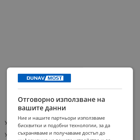
Отговорно използване на
вашите данни
Ние и нашите партньори използваме
Уставът преминава официално в евро
бисквитки и подобни технологии, за да
съхраняваме и получаваме достъп до
Успоредно с финансовите гаранции за новите