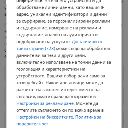
информация на вашето устройство и да
автобуси, местният парламент ще гласува и промяна в
обработваме лични данни, като вашия IP
устава на „Общински транспорт Русе“ ЕАД, свързана с
адрес, уникални идентификатори и данни
въвеждането на единната европейска валута.
за сърфиране, за персонализирани реклами
Капиталът на дружеството се превалутира официално
и съдържание, измерване на реклами и
и вече е с номинална стойност 2 505 881,30 евро.
съдържание, анализ на аудиторията и
Всяка от 49 010-те акции на общинския превозвач
подобряване на услугите.
Доставчици от
получава точна номинална стойност от 51,13 евро,
трети страни (723)
може също да обработват
съгласно изискванията на Закона за въвеждане на
данните ви за тези и други цели,
еврото в Република България.
включително използване на точни данни за
геолокация и характеристики на
Следвай ни в Google News
→
устройството. Вашият избор важи само за
този уебсайт. Някои доставчици може да
разчитат на законен интерес вместо на
съгласие; имате право да възразите в
Предпочитани източници
→
Настройки за рекламиране
. Можете да
оттеглите съгласието си по всяко време в
Изпращайте снимки и информация на
Настройки на бисквитките
.
Политика за
news@dunavmost.com
поверителност