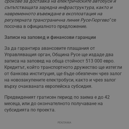
срокове за доставка на електрическите автобуси и
съпътстващата зарядна инфраструктура, както и
навременното въвеждане в експлоатация на
регулярната трансгранична линия Русе-Гюргево"
се
посочва в официалното предложение.
Записи на заповед и финансови гаранции
За да гарантира авансовите плащания от
Управляващия орган, Община Русе ще издаде два
записа на заповед на обща стойност 513 000 евро.
Кредитът, който транспортното дружество ще изтегли
от банкова институция, ще бъде обезпечен чрез залог
на новозакупените електробуси, както и чрез залог
върху очакваната европейска субсидия.
Предвиденият гратисен период по заема е до 42
месеца, или до окончателното получаване на
субсидията по проекта.
РЕКЛАМА