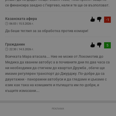
Т
се финансира заедно с Гюргево, нали и те ще се възползват. 
и
п
у
з
Казанската афера
-1
б
06:03 | 15.5.2026 г.
VISITOR_PRIVACY_METADATA
5 месеца
Т
YouTube
Да беше теглил за за обработка против комари!
4
с
.youtube.com
седмици
с
с
п
Гражданин
5
и
22:30 | 14.5.2026 г.
п
т
Всичката Мара втасала…. Ние не може от Локомотив до 
в
с
Медика да хванем автобус а в почивните дни по два часа са 
з
ни необходими да стигнем до квартал Дружба , обаче ще 
с
п
имаме регулярен транспорт до Джурджу. По-добре да са 
о
двуетажни - панорамни автобуси и да гледаме и цъкаме с 
р
п
език как така на комшиите и пътищата им по-добри, и 
н
къщите измазани…. 
п
к
ч
п
с
б
РЕКЛАМА