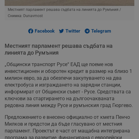
Местният парламент решава съдбата на линията до Румъния
/
Снимка: Dunavmost
Facebook
Twitter
Telegram
Местният парламент решава съдбата на
линията до Румъния
„Общински транспорт Русе“ ЕАД ще поеме нов
инвестиционен и оборотен кредит в размер на близо 1
милион евро, за да обезпечи закупуването на два
електробуса и изграждането на зарядни станции,
информират от Общински съвет - Русе. Средствата са
ключови за стартирането на дългоочакваната
редовна линия между Русе и румънския град Гюргево.
Предложението е внесено официално от кмета Пенчо
Милков и предстои да бъде гласувано от местния
парламент. Проектът е част от мащабна интегрирана
програма за развитие, финансирана с европейски