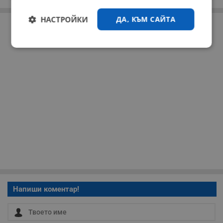
РЕКЛАМА
НАСТРОЙКИ
ДА, КЪМ САЙТА
Строго
Ефективност
необходимо
Таргетиране
Функционалност
Некласифицирани
Напиши коментар!
Строго необходимо
Ефективност
Таргетиране
Функционалност