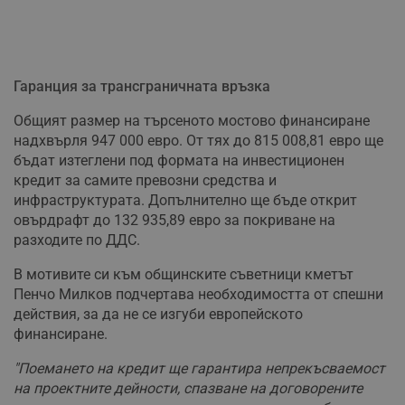
Гаранция за трансграничната връзка
Общият размер на търсеното мостово финансиране
надхвърля 947 000 евро. От тях до 815 008,81 евро ще
бъдат изтеглени под формата на инвестиционен
кредит за самите превозни средства и
инфраструктурата. Допълнително ще бъде открит
овърдрафт до 132 935,89 евро за покриване на
разходите по ДДС.
В мотивите си към общинските съветници кметът
Пенчо Милков подчертава необходимостта от спешни
действия, за да не се изгуби европейското
финансиране.
"Поемането на кредит ще гарантира непрекъсваемост
на проектните дейности, спазване на договорените