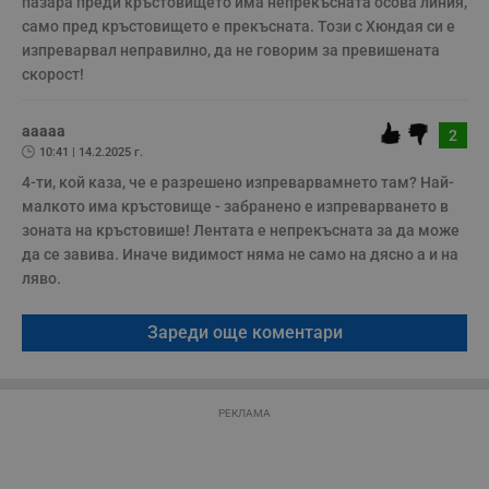
пазара преди кръстовището има непрекъсната осова линия, 
само пред кръстовището е прекъсната. Този с Хюндая си е 
Строго необходимите бисквитки позволяват основната
изпреварвал неправилно, да не говорим за превишената 
функционалност на уебсайта, като потребителско
скорост!
влизане и управление на акаунта. Уебсайтът не може да
се използва правилно без строго необходими
бисквитки.
aaaaa
2
Валиден
Име
Доставчик
/
Домейн
О
10:41 | 14.2.2025 г.
до
4-ти, кой каза, че е разрешено изпреварвамнето там? Най-
__RequestVerificationToken
Сесия
Т
Microsoft
малкото има кръстовище - забранено е изпреварването в 
п
Corporation
ф
www.dunavmost.com
зоната на кръстовише! Лентата е непрекъсната за да може 
з
п
да се завива. Иначе видимост няма не само на дясно а и на 
и
ляво.
п
A
т
е
Зареди още коментари
д
н
п
с
у
РЕКЛАМА
и
ф
н
м
Т