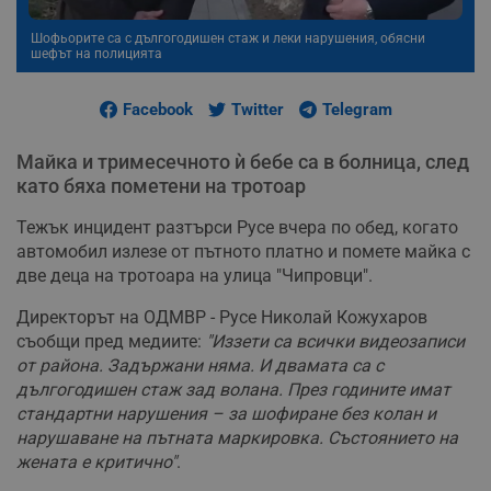
Шофьорите са с дългогодишен стаж и леки нарушения, обясни
шефът на полицията
Facebook
Twitter
Telegram
Майка и тримесечното ѝ бебе са в болница, след
като бяха пометени на тротоар
Тежък инцидент разтърси Русе вчера по обед, когато
автомобил излезе от пътното платно и помете майка с
две деца на тротоара на улица "Чипровци".
Директорът на ОДМВР - Русе Николай Кожухаров
съобщи пред медиите:
"Иззети са всички видеозаписи
от района. Задържани няма. И двамата са с
дългогодишен стаж зад волана. През годините имат
стандартни нарушения – за шофиране без колан и
нарушаване на пътната маркировка. Състоянието на
жената е критично"
.