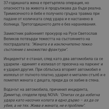
37-годишната жена е претърпяла операция, но
опасността за живота ѝ продължава да бъде реална.
Тримесечното ѝ бебе е получило гръдна травма при
падане от количката след удара и е настанено в
болница. Третогодишното дете е без наранявания.
Заместник районният прокурор на Русе Светослав
Великов потвърди тежестта на състоянието на
пострадалата:
"Жената е в изключително тежко
състояние с множество фрактури"
.
Инцидентът е станал, след като два автомобила са се
ударили - единият е излизал от пресечка на паркинг и
е ударил другия. При сблъсъка вторият автомобил е
излязъл от пътното платно, ударил е метален стълб и е
пометел жената с децата, преди да се забие в стена.
Водачът на автомобила, причинил инцидента,
Димитър, сподели пред NOVA:
"Опитах се да избегна
удара като насочих колата в едно дърво – аз да се
убия, а не тях. Жива е жената, не е проблем"
.