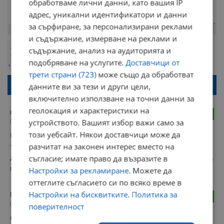
обработваме лични данни, като вашия IP
адрес, уникални идентификатори и данни
за сърфиране, за персонализирани реклами
Остават
2000
символа
и съдържание, измерване на реклами и
ОБНОВИ
съдържание, анализ на аудиторията и
Поради зачестилите злоупотреби в сайта, за да оставите анонимен
коментар или да гласувате изискваме да се идентифицирате с
подобряване на услугите.
Доставчици от
google акаунт.
трети страни (723)
може също да обработват
Натискайки на бутона "Вход с google" по-долу, коментарът ви ще
данните ви за тези и други цели,
бъде публикуван анонимно под псевдонима който сте попълнили
по-горе в полето "Твоето име". Никаква лична информация за вас
включително използване на точни данни за
няма да бъде съхранявана при нас или показвана на други
геолокация и характеристики на
потребители.
mischi
4
устройството. Вашият избор важи само за
10:58 | 14.2.2025 г.
този уебсайт. Някои доставчици може да
Как така няма проблем? Заради теб жената е в болница и в 
разчитат на законен интерес вместо на
тежко състояние, за теб какво е проблем? Отивай да 
съгласие; имате право да възразите в
даряваш кръв и плати болничните разноски на семейството, 
поне с това можеш да им помогнеш!
Настройки за рекламиране
. Можете да
оттеглите съгласието си по всяко време в
Настройки на бисквитките
.
Политика за
Васил Василев
1
10:58 | 14.2.2025 г.
поверителност
6-и - Експерта във видеото така каза( По цялата улица е 