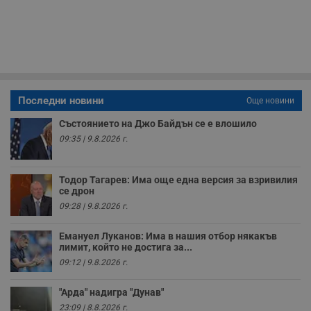
59
р
секунди
м
б
о
у
п
о
и
т
Последни новини
Още новини
receive-cookie-deprecation
.hit.gemius.pl
1 година
Т
с
Състоянието на Джо Байдън се е влошило
с
н
09:35 | 9.8.2026 г.
н
п
б
п
Тодор Тагарев: Има още една версия за взривилия
с
се дрон
о
с
09:28 | 9.8.2026 г.
а
р
у
Емануел Луканов: Има в нашия отбор някакъв
з
лимит, който не достига за...
з
п
09:12 | 9.8.2026 г.
ASP.NET_SessionId
Сесия
Т
Microsoft
с
Corporation
"Арда" надигра "Дунав"
D
www.dunavmost.com
23:09 | 8.8.2026 г.
п