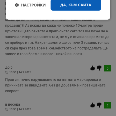
разрешено). Но не каза изпреварваМнето а 
НАСТРОЙКИ
ДА, КЪМ САЙТА
изпреварваНето. Също така не е кръстовише а 
кръстовиЩе. Лентата е Непрекъсната или прекъсната за да 
може да се завива( Само ти си знаеш какво имаш в 
Строго
Ефективност
необходимо
предвид)?! Аз искам да кажа че понеже 10-метра преди 
кръстовището лентата е прекъсната сега тоя ще каже че е 
започнал изпреварването там, не му е стигнало времето да 
се прибере и т.н. Накрая делото ще се точи 3 години, тоя ще 
Таргетиране
Функционалност
си кара през това време, семейството на пострадалата ще 
живее с това бреме и после - никой виновен.
Некласифицирани
до 5
5
10:56 | 14.2.2025 г.
Прав си, точно нарушаването на пътната маркировка е 
причината за инцидента, без да добавяме и превишената 
скорост
Строго необходимо
Ефективност
в посока
4
Таргетиране
Функционалност
10:53 | 14.2.2025 г.
Некласифицирани