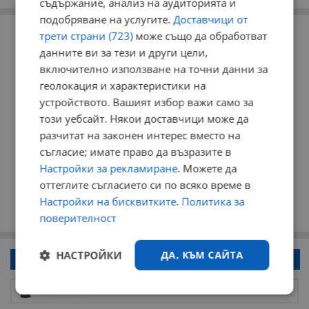
съдържание, анализ на аудиторията и
подобряване на услугите.
Доставчици от
РЕКЛАМА
трети страни (723)
може също да обработват
данните ви за тези и други цели,
включително използване на точни данни за
геолокация и характеристики на
устройството. Вашият избор важи само за
този уебсайт. Някои доставчици може да
разчитат на законен интерес вместо на
съгласие; имате право да възразите в
Настройки за рекламиране
. Можете да
оттеглите съгласието си по всяко време в
Настройки на бисквитките
.
Политика за
поверителност
НАСТРОЙКИ
ДА, КЪМ САЙТА
Напиши коментар!
Строго
Ефективност
необходимо