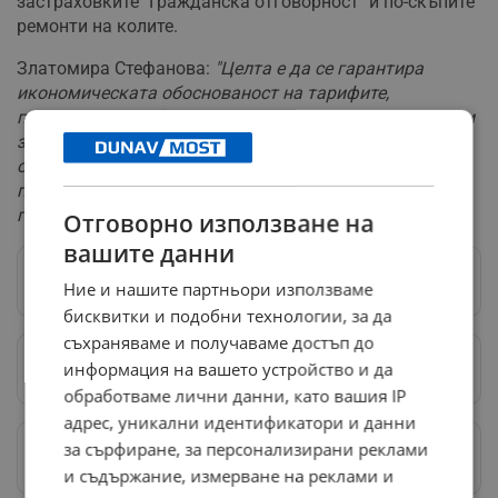
застраховките "Гражданска отговорност" и по-скъпите
ремонти на колите.
Златомира Стефанова:
"Целта е да се гарантира
икономическата обоснованост на тарифите,
покриване на себестойността на извършваните услуги
за таксиметров превоз на пътници, както и
осигуряване на устойчивост и качество на
предлаганата транспортна услуга в интерес на
гражданите и превозвачите."
Отговорно използване на
вашите данни
Следвай ни в Google News
→
Ние и нашите партньори използваме
бисквитки и подобни технологии, за да
съхраняваме и получаваме достъп до
информация на вашето устройство и да
Предпочитани източници
→
обработваме лични данни, като вашия IP
адрес, уникални идентификатори и данни
за сърфиране, за персонализирани реклами
Изпращайте снимки и информация на
news@dunavmost.com
и съдържание, измерване на реклами и