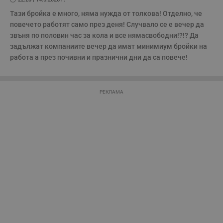
бисквитки.
Тази бройка е много, няма нужда от толкова! Отделно, че 
Валиден
Име
Доставчик
/
Домейн
О
повечето работят само през деня! Случвало се е вечер да 
до
звъня по половин час за кола и все нямасвободни!?!? Да 
__RequestVerificationToken
Сесия
Т
Microsoft
задължат компаниите вечер да имат минимиум бройки на 
п
Corporation
ф
www.dunavmost.com
работа а през почивни и празнични дни да са повече!
з
п
и
п
A
РЕКЛАМА
т
е
д
н
п
с
у
и
ф
н
м
Т
и
п
у
з
б
VISITOR_PRIVACY_METADATA
5 месеца
Т
YouTube