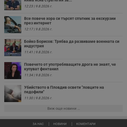
и
12:23 | 9.8.2026 г.
т
receive-cookie-deprecation
.hit.gemius.pl
1 година
Т
Все повече хора си търсят спътник за екскурзии
с
през интернет
с
н
12:17 | 9.8.2026 г.
н
п
б
Бойко Борисов: Трябва да развиваме военната си
п
индустрия
с
о
11:41 | 9.8.2026 г.
с
а
р
Повечето от употребяващите дрога не знаят, че
у
купуват фентанил
з
з
11:34 | 9.8.2026 г.
п
ASP.NET_SessionId
Сесия
Т
Убийството в Пловдив освети "ловците на
Microsoft
с
Corporation
педофили"
D
www.dunavmost.com
11:30 | 9.8.2026 г.
п
и
т
Виж още новини ...
к
п
и
у
ЗА НАС
НОВИНИ
КОМЕНТАРИ
р