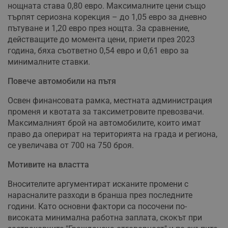
нощната става 0,80 евро. Максималните цени също
търпят сериозна корекция – до 1,05 евро за дневно
пътуване и 1,20 евро през нощта. За сравнение,
действащите до момента цени, приети през 2023
година, бяха съответно 0,54 евро и 0,61 евро за
минималните ставки.
Повече автомобили на пътя
Освен финансовата рамка, местната администрация
променя и квотата за таксиметровите превозвачи.
Максималният брой на автомобилите, които имат
право да оперират на територията на града и региона,
се увеличава от 700 на 750 броя.
Мотивите на властта
Вносителите аргументират исканите промени с
нарасналите разходи в бранша през последните
години. Като основни фактори са посочени по-
високата минимална работна заплата, скокът при