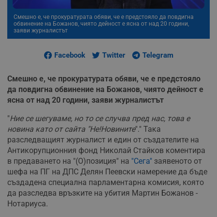
Смешно е, че прокуратурата обяви, че е предстояло да повдигна
обвинение на Божанов, чиято дейност е ясна от над 20 години,
заяви журналистът
Facebook
Twitter
Telegram
Смешно е, че прокуратурата обяви, че е предстояло
да повдигна обвинение на Божанов, чиято дейност е
ясна от над 20 години, заяви журналистът
"
Ние се шегуваме, но то се случва пред нас, това е
новина като от сайта "Не!Новините
"." Така
разследващият журналист и един от създателите на
Антикорупционния фонд Николай Стайков коментира
в предаването на "(О)позиция" на
"Сега"
заявеното от
шефа на ПГ на ДПС Делян Пеевски намерение да бъде
създадена специална парламентарна комисия, която
да разследва връзките на убития Мартин Божанов -
Нотариуса.