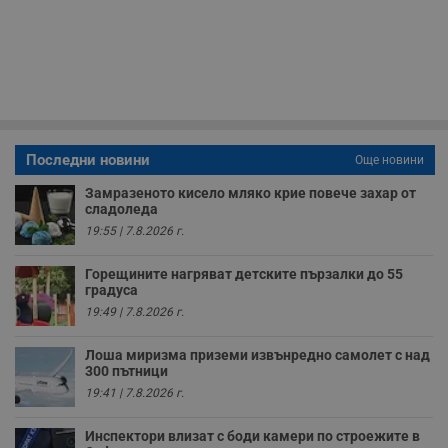
Т
и
п
у
з
б
VISITOR_PRIVACY_METADATA
5 месеца
Т
YouTube
4
с
.youtube.com
седмици
с
с
п
Последни новини
Още новини
и
п
Замразеното кисело мляко крие повече захар от
т
сладоледа
в
с
19:55 | 7.8.2026 г.
з
с
п
Горещините нагряват детските пързалки до 55
о
градуса
р
п
19:49 | 7.8.2026 г.
н
п
к
Лоша миризма приземи извънредно самолет с над
ч
300 пътници
п
19:41 | 7.8.2026 г.
с
б
Инспектори влизат с боди камери по строежите в
__cf_bm
29
Т
Cloudflare Inc.