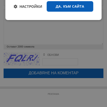
НАСТРОЙКИ
ДА, КЪМ САЙТА
Строго
Ефективност
необходимо
Таргетиране
Функционалност
Остават
2000
символа
ОБНОВИ
Поради зачестилите злоупотреби в сайта, за да оставите анонимен
коментар или да гласувате изискваме да се идентифицирате с
Некласифицирани
google акаунт.
Натискайки на бутона "Вход с google" по-долу, коментарът ви ще
бъде публикуван анонимно под псевдонима който сте попълнили
по-горе в полето "Твоето име". Никаква лична информация за вас
няма да бъде съхранявана при нас или показвана на други
потребители.
РЕКЛАМА
Строго необходимо
Ефективност
Таргетиране
Функционалност