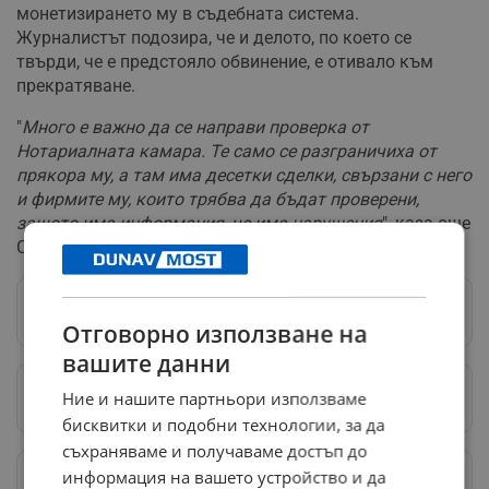
монетизирането му в съдебната система.
Журналистът подозира, че и делото, по което се
твърди, че е предстояло обвинение, е отивало към
прекратяване.
"
Много е важно да се направи проверка от
Нотариалната камара. Те само се разграничиха от
прякора му, а там има десетки сделки, свързани с него
и фирмите му, които трябва да бъдат проверени,
защото има информация, че има нарушения
", каза още
Стайков.
Следвай ни в Google News
→
Отговорно използване на
вашите данни
Ние и нашите партньори използваме
Предпочитани източници
→
бисквитки и подобни технологии, за да
съхраняваме и получаваме достъп до
информация на вашето устройство и да
Изпращайте снимки и информация на