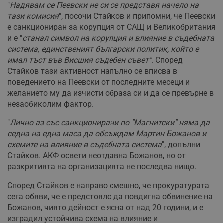
"
Надявам се Пеевски не си се представя начело на
тази комисия
", посочи Стайков и припомни, че Пеевски
е санкциониран за корупция от САЩ и Великобритания
и е "
станал символ на корупция и влияние в съдебната
система, единственият български политик, който е
имал тъст във Висшия съдебен съвет"
. Според
Стайков тази активност напълно се вписва в
поведението на Пеевски от последните месеци и
желанието му да изчисти образа си и да се превърне в
незаобиколим фактор.
"
Лично аз със санкционирани по "Магнитски" няма да
седна на една маса да обсъждам Мартин Божанов и
схемите на влияние в съдебната система
", допълни
Стайков. АКФ освети неотдавна Божанов, но от
разкритията на организацията не последва нищо.
Според Стайков е направо смешно, че прокуратурата
сега обяви, че е предстояло да повдигна обвинение на
Божанов, чиято дейност е ясна от над 20 години, и е
изградил устойчива схема на влияние и