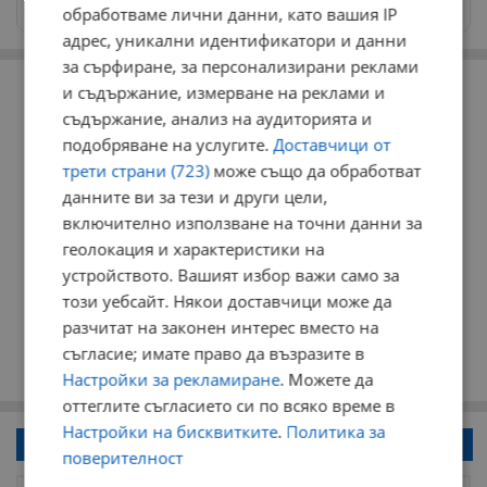
news@dunavmost.com
обработваме лични данни, като вашия IP
адрес, уникални идентификатори и данни
за сърфиране, за персонализирани реклами
РЕКЛАМА
и съдържание, измерване на реклами и
съдържание, анализ на аудиторията и
подобряване на услугите.
Доставчици от
трети страни (723)
може също да обработват
данните ви за тези и други цели,
включително използване на точни данни за
геолокация и характеристики на
устройството. Вашият избор важи само за
този уебсайт. Някои доставчици може да
разчитат на законен интерес вместо на
съгласие; имате право да възразите в
Настройки за рекламиране
. Можете да
оттеглите съгласието си по всяко време в
Настройки на бисквитките
.
Политика за
Напиши коментар!
поверителност