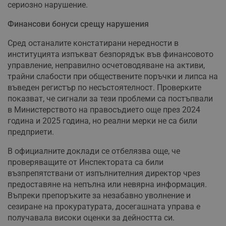
сериозно нарушение.
Финансови бонуси срещу нарушения
Сред останалите констатирани нередности в
институцията изпъкват безпорядък във финансовото
управление, неправилно осчетоводяване на активи,
трайни слабости при обществените поръчки и липса на
въведен регистър по несъстоятелност. Проверките
показват, че сигнали за тези проблеми са постъпвали
в Министерството на правосъдието още през 2024
година и 2025 година, но реални мерки не са били
предприети.
В официалните доклади се отбелязва още, че
проверяващите от Инспектората са били
възпрепятствани от изпълнителния директор чрез
предоставяне на непълна или невярна информация.
Въпреки препоръките за незабавно уволнение и
сезиране на прокуратурата, досегашната управа е
получавала високи оценки за дейността си.