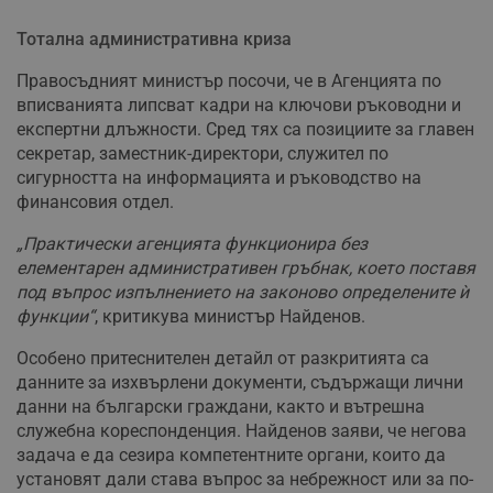
Тотална административна криза
Правосъдният министър посочи, че в Агенцията по
вписванията липсват кадри на ключови ръководни и
експертни длъжности. Сред тях са позициите за главен
секретар, заместник-директори, служител по
сигурността на информацията и ръководство на
финансовия отдел.
„Практически агенцията функционира без
елементарен административен гръбнак, което поставя
под въпрос изпълнението на законово определените ѝ
функции“
, критикува министър Найденов.
Особено притеснителен детайл от разкритията са
данните за изхвърлени документи, съдържащи лични
данни на български граждани, както и вътрешна
служебна кореспонденция. Найденов заяви, че негова
задача е да сезира компетентните органи, които да
установят дали става въпрос за небрежност или за по-