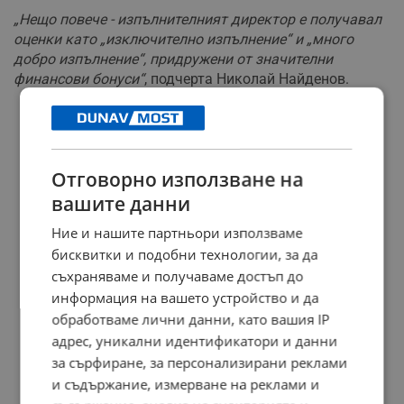
„Нещо повече - изпълнителният директор е получавал
оценки като „изключително изпълнение“ и „много
добро изпълнение“, придружени от значителни
финансови бонуси“
, подчерта Николай Найденов.
РЕКЛАМА
Отговорно използване на
вашите данни
Ние и нашите партньори използваме
бисквитки и подобни технологии, за да
съхраняваме и получаваме достъп до
информация на вашето устройство и да
обработваме лични данни, като вашия IP
адрес, уникални идентификатори и данни
за сърфиране, за персонализирани реклами
и съдържание, измерване на реклами и