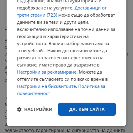
съдържание, анализ на аудиторията и
подобряване на услугите.
Доставчици от
трети страни (723)
може също да обработват
данните ви за тези и други цели,
включително използване на точни данни за
Начало на оздравителен процес
геолокация и характеристики на
В одитните доклади са записани и множество сигнали
устройството. Вашият избор важи само за
от служители за лошо, неетично и недопустимо
този уебсайт. Някои доставчици може да
отношение от страна на ръководството. Правосъдният
разчитат на законен интерес вместо на
министър заяви, че подобни практики в държавната
съгласие; имате право да възразите в
администрация приключват веднага, тъй като
Настройки за рекламиране
. Можете да
позициите трябва да се възприемат като служба в
оттеглите съгласието си по всяко време в
обществен интерес, а не като привилегия.
Настройки на бисквитките
.
Политика за
Николай Найденов призова служителите в Агенцията
поверителност
по вписванията да продължат да изпълняват
задълженията си отговорно. Той увери, че веднага
НАСТРОЙКИ
ДА, КЪМ САЙТА
след назначаването на ново ръководство ще започне
сериозен оздравителен процес. Целта му ще бъде
възстановяване на нормалната работа на
Строго
Ефективност
ведомството, гарантиране на сигурността на данните
необходимо