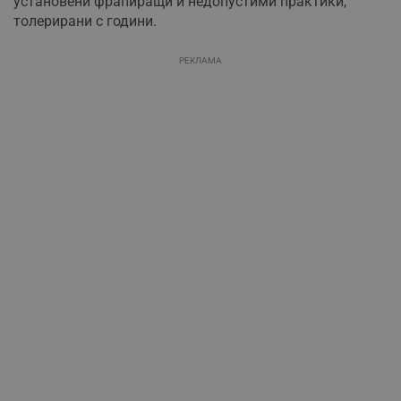
установени фрапиращи и недопустими практики,
толерирани с години.
РЕКЛАМА