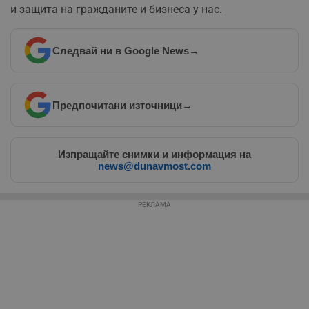
и защита на гражданите и бизнеса у нас.
Таргетиране
Функционалност
Следвай ни в Google News
→
Некласифицирани
Предпочитани източници
→
Изпращайте снимки и информация на
news@dunavmost.com
Строго необходимо
Ефективност
РЕКЛАМА
Таргетиране
Функционалност
Некласифицирани
Строго необходимите бисквитки позволяват основната
функционалност на уебсайта, като потребителско
влизане и управление на акаунта. Уебсайтът не може да
се използва правилно без строго необходими