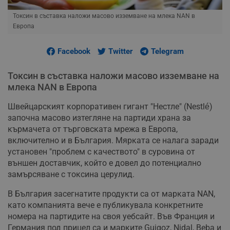
Токсин в съставка наложи масово изземване на млека NAN в
Европа
Facebook
Twitter
Telegram
Токсин в съставка наложи масово изземване на
млека NAN в Европа
Швейцарският корпоративен гигант "Нестле" (Nestlé)
започна масово изтегляне на партиди храна за
кърмачета от търговската мрежа в Европа,
включително и в България. Мярката се налага заради
установен "проблем с качеството" в суровина от
външен доставчик, който е довел до потенциално
замърсяване с токсина церулид.
В България засегнатите продукти са от марката NAN,
като компанията вече е публикувала конкретните
номера на партидите на своя уебсайт. Във Франция и
Германия под прицел са и марките Guigoz, Nidal, Beba и