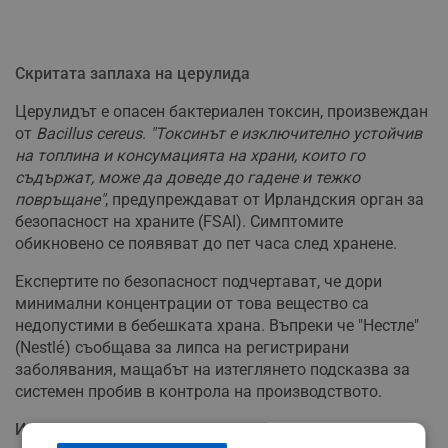
Скритата заплаха на церулида
Церулидът е опасен бактериален токсин, произвеждан
от
Bacillus cereus
.
"Токсинът е изключително устойчив
на топлина и консумацията на храни, които го
съдържат, може да доведе до гадене и тежко
повръщане"
, предупреждават от Ирландския орган за
безопасност на храните (FSAI). Симптомите
обикновено се появяват до пет часа след хранене.
Експертите по безопасност подчертават, че дори
минимални концентрации от това вещество са
недопустими в бебешката храна. Въпреки че "Нестле"
(Nestlé) съобщава за липса на регистрирани
заболявания, мащабът на изтеглянето подсказва за
системен пробив в контрола на производството.
Инструкции към родителите