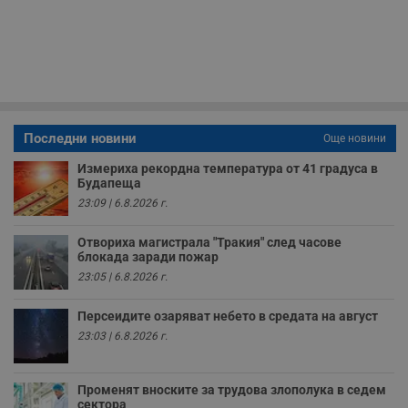
з
с
п
о
р
п
н
п
к
ч
Последни новини
п
Още новини
с
б
Измериха рекордна температура от 41 градуса в
Будапеща
__cf_bm
29
Т
Cloudflare Inc.
минути
с
23:09 | 6.8.2026 г.
.twitter.com
59
р
секунди
м
б
Отвориха магистрала "Тракия" след часове
о
блокада заради пожар
у
23:05 | 6.8.2026 г.
п
о
и
Персеидите озаряват небето в средата на август
т
23:03 | 6.8.2026 г.
receive-cookie-deprecation
.hit.gemius.pl
1 година
Т
с
с
н
Променят вноските за трудова злополука в седем
н
сектора
п