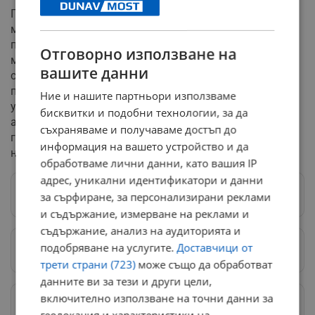
Потребителите, които са закупили продукти от
марката NAN в България, са призовани незабавно да
преустановят употребата им. Засегнатите опаковки
Отговорно използване на
могат да бъдат върнати в търговските обекти, като
вашите данни
сумата ще бъде възстановена изцяло дори без
предоставяне на касова бележка. От "Нестле" (Nestlé)
Ние и нашите партньори използваме
уверяват, че са в постоянен контакт с Българската
бисквитки и подобни технологии, за да
агенция по безопасност на храните (БАБХ), за да
съхраняваме и получаваме достъп до
гарантират пълното изтегляне на опасните
информация на вашето устройство и да
наличности.
обработваме лични данни, като вашия IP
адрес, уникални идентификатори и данни
Следвай ни в Google News
→
за сърфиране, за персонализирани реклами
и съдържание, измерване на реклами и
съдържание, анализ на аудиторията и
подобряване на услугите.
Доставчици от
Предпочитани източници
→
трети страни (723)
може също да обработват
данните ви за тези и други цели,
включително използване на точни данни за
Изпращайте снимки и информация на
news@dunavmost.com