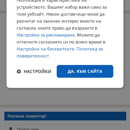
геолокация и характеристики на
устройството. Вашият избор важи само за
този уебсайт. Някои доставчици може да
РЕКЛАМА
разчитат на законен интерес вместо на
съгласие; имате право да възразите в
Настройки за рекламиране
. Можете да
оттеглите съгласието си по всяко време в
Настройки на бисквитките
.
Политика за
поверителност
НАСТРОЙКИ
ДА, КЪМ САЙТА
Строго
Ефективност
необходимо
Таргетиране
Функционалност
Напиши коментар!