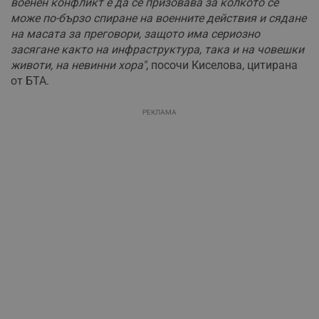
военен конфликт е да се призовава за колкото се
може по-бързо спиране на военните действия и сядане
на масата за преговори, защото има сериозно
засягане както на инфраструктура, така и на човешки
животи, на невинни хора"
, посочи Киселова, цитирана
от БТА.
РЕКЛАМА