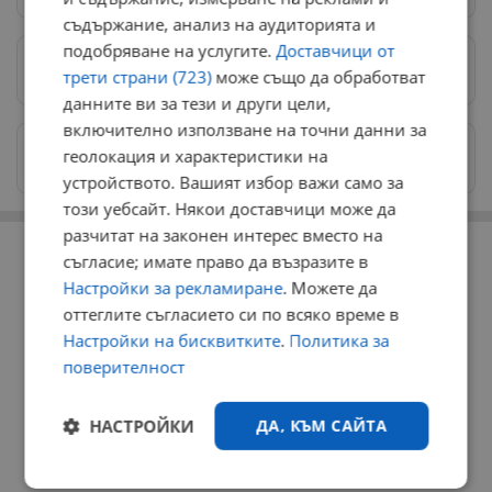
съдържание, анализ на аудиторията и
подобряване на услугите.
Доставчици от
Предпочитани източници
→
трети страни (723)
може също да обработват
данните ви за тези и други цели,
включително използване на точни данни за
Изпращайте снимки и информация на
геолокация и характеристики на
news@dunavmost.com
устройството. Вашият избор важи само за
този уебсайт. Някои доставчици може да
РЕКЛАМА
разчитат на законен интерес вместо на
съгласие; имате право да възразите в
Настройки за рекламиране
. Можете да
оттеглите съгласието си по всяко време в
Настройки на бисквитките
.
Политика за
поверителност
НАСТРОЙКИ
ДА, КЪМ САЙТА