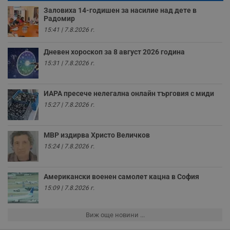
п
о
Заловиха 14-годишен за насилие над дете в
и
Радомир
т
15:41 | 7.8.2026 г.
receive-cookie-deprecation
.hit.gemius.pl
1 година
Т
с
с
Дневен хороскоп за 8 август 2026 година
н
15:31 | 7.8.2026 г.
н
п
б
п
ИАРА пресече нелегална онлайн търговия с миди
с
о
15:27 | 7.8.2026 г.
с
а
р
у
МВР издирва Христо Величков
з
з
15:24 | 7.8.2026 г.
п
ASP.NET_SessionId
Сесия
Т
Microsoft
с
Corporation
Американски военен самолет кацна в София
D
www.dunavmost.com
п
15:09 | 7.8.2026 г.
и
т
к
Виж още новини ...
п
и