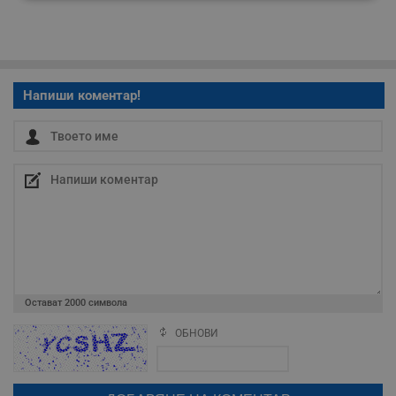
Строго
Ефективност
необходимо
Таргетиране
Функционалност
Напиши коментар!
Некласифицирани
Строго необходимо
Ефективност
Таргетиране
Функционалност
Остават
2000
символа
Некласифицирани
ОБНОВИ
Поради зачестилите злоупотреби в сайта, за да оставите анонимен
коментар или да гласувате изискваме да се идентифицирате с
Строго необходимите бисквитки позволяват основната
google акаунт.
функционалност на уебсайта, като потребителско
влизане и управление на акаунта. Уебсайтът не може да
Натискайки на бутона "Вход с google" по-долу, коментарът ви ще