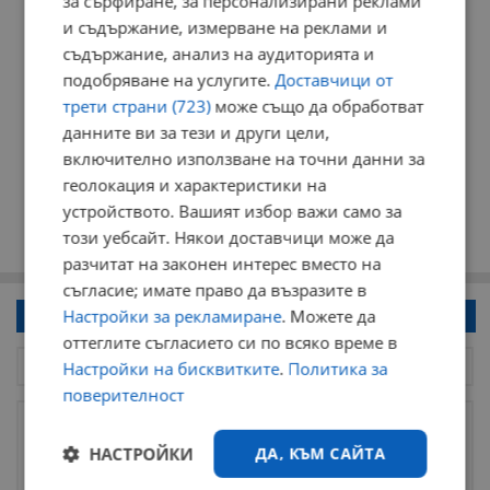
за сърфиране, за персонализирани реклами
и съдържание, измерване на реклами и
съдържание, анализ на аудиторията и
подобряване на услугите.
Доставчици от
трети страни (723)
може също да обработват
данните ви за тези и други цели,
включително използване на точни данни за
геолокация и характеристики на
устройството. Вашият избор важи само за
този уебсайт. Някои доставчици може да
разчитат на законен интерес вместо на
съгласие; имате право да възразите в
Настройки за рекламиране
. Можете да
Напиши коментар!
оттеглите съгласието си по всяко време в
Настройки на бисквитките
.
Политика за
поверителност
НАСТРОЙКИ
ДА, КЪМ САЙТА