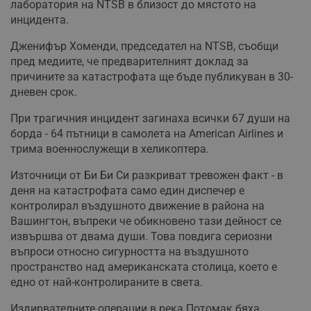
лаборатория на NTSB в близост до мястото на
инцидента.
Дженифър Хоменди, председател на NTSB, съобщи
пред медиите, че предварителният доклад за
причините за катастрофата ще бъде публикуван в 30-
дневен срок.
При трагичния инцидент загинаха всички 67 души на
борда - 64 пътници в самолета на American Airlines и
трима военнослужещи в хеликоптера.
Източници от Би Би Си разкриват тревожен факт - в
деня на катастрофата само един диспечер е
контролирал въздушното движение в района на
Вашингтон, въпреки че обикновено тази дейност се
извършва от двама души. Това повдига сериозни
въпроси относно сигурността на въздушното
пространство над американската столица, което е
едно от най-контролираните в света.
Издирвателните операции в река Потомак бяха