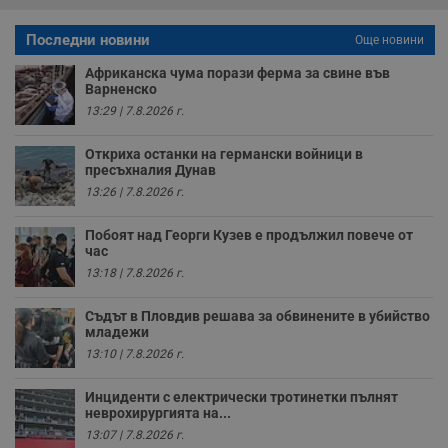
б
Последни новини
VISITOR_PRIVACY_METADATA
5 месеца
Т
Още новини
YouTube
4
с
.youtube.com
седмици
с
Африканска чума порази ферма за свине във
с
Варненско
п
и
13:29 | 7.8.2026 г.
п
т
в
Откриха останки на германски войници в
с
пресъхналия Дунав
з
13:26 | 7.8.2026 г.
с
п
о
Побоят над Георги Кузев е продължил повече от
р
п
час
н
13:18 | 7.8.2026 г.
п
к
ч
Съдът в Пловдив решава за обвинените в убийство
п
младежи
с
б
13:10 | 7.8.2026 г.
__cf_bm
29
Т
Cloudflare Inc.
минути
с
.twitter.com
Инциденти с електрически тротинетки пълнят
59
р
неврохирургията на...
секунди
м
б
13:07 | 7.8.2026 г.
о