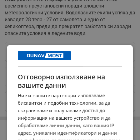
временно преустановени поради влошени
метеорологични условия. Водолазните екипи успяха да
извадят 28 тела - 27 от самолета и едно от
хеликоптера, преди да прекратят работата си заради
опасните условия в ледените води.
Следвай ни в Google News
→
Отговорно използване на
Предпочитани източници
→
вашите данни
Ние и нашите партньори използваме
Изпращайте снимки и информация на
бисквитки и подобни технологии, за да
news@dunavmost.com
съхраняваме и получаваме достъп до
информация на вашето устройство и да
РЕКЛАМА
обработваме лични данни, като вашия IP
адрес, уникални идентификатори и данни