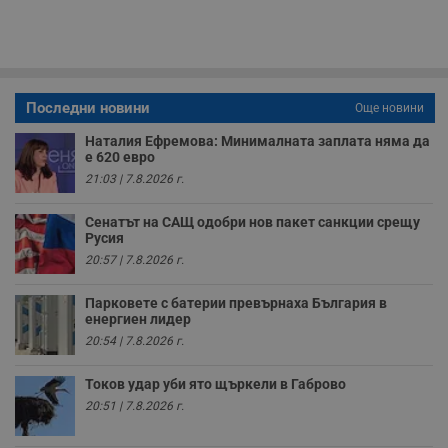
с
п
о
р
п
н
п
к
Последни новини
Още новини
ч
п
Наталия Ефремова: Минималната заплата няма да
с
е 620 евро
б
21:03 | 7.8.2026 г.
__cf_bm
29
Т
Cloudflare Inc.
минути
с
.twitter.com
59
р
Сенатът на САЩ одобри нов пакет санкции срещу
секунди
м
Русия
б
о
20:57 | 7.8.2026 г.
у
п
о
Парковете с батерии превърнаха България в
и
енергиен лидер
т
20:54 | 7.8.2026 г.
receive-cookie-deprecation
.hit.gemius.pl
1 година
Т
с
Токов удар уби ято щъркели в Габрово
с
н
20:51 | 7.8.2026 г.
н
п
б