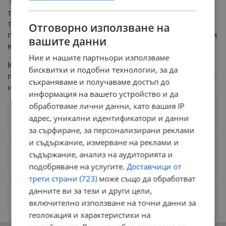
"Национална агенция за контрол на защитените
територии". Местни жители от района на Гинци
твърдят, че мъжете са били тежко въоръжени,
Отговорно използване на
поставяли са незаконни бариери и са изисквали лични
вашите данни
карти от хората, тръгнали за боровинки в балкана.
Ние и нашите партньори използваме
Към момента разследването на тройното убийство
бисквитки и подобни технологии, за да
продължава, като се работи по версии от разчистване
съхраняваме и получаваме достъп до
на сметки до ритуално самоубийство.
информация на вашето устройство и да
обработваме лични данни, като вашия IP
адрес, уникални идентификатори и данни
Следвай ни в Google News
→
за сърфиране, за персонализирани реклами
и съдържание, измерване на реклами и
съдържание, анализ на аудиторията и
Предпочитани източници
→
подобряване на услугите.
Доставчици от
трети страни (723)
може също да обработват
данните ви за тези и други цели,
Изпращайте снимки и информация на
news@dunavmost.com
включително използване на точни данни за
геолокация и характеристики на