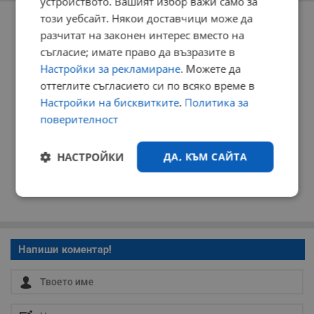
устройството. Вашият избор важи само за
РЕКЛАМА
този уебсайт. Някои доставчици може да
разчитат на законен интерес вместо на
съгласие; имате право да възразите в
Настройки за рекламиране
. Можете да
оттеглите съгласието си по всяко време в
Настройки на бисквитките
.
Политика за
поверителност
НАСТРОЙКИ
ДА, КЪМ САЙТА
Строго
Ефективност
необходимо
Напиши коментар!
Таргетиране
Функционалност