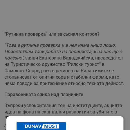
"Рутинна проверка" или закъснял контрол?
"Това е рутинна проверка и в нея няма нищо лошо.
Приветствам тази работа на полицията, и за нас ще е
полезно"
, заяви Екатерина Вададжийска, председател
на Туристическо дружество "Рилски турист" в
Самоков. Според нея в региона на Рила хижите се
стопанисват от опитни хора и стабилни фирми, като
няма поводи за притеснение относно тяхната дейност.
Паравоенната сянка над планините
Въпреки успокоителния тон на институциите, акцията
идва на фона на скандални разкрития за убитите в
"Петрохан". Жертвите са били част от формация,
действаща като паравоенна дружинка под името