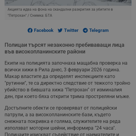
Акцията идва на фона на скандални разкрития за убитите в
"Петрохан"
/ Снимка: БТА
Facebook
Twitter
Telegram
Полицаи търсят незаконно пребиваващи лица
във високопланинските райони
Екипи на полицията започнаха мащабна проверка на
всички хижи в Рила днес, 3 февруари 2026 година.
Макар властите да определят инспекциите като
"рутинни", те са директно следствие от тежкото тройно
убийство в бившата хижа "Петрохан" от изминалия
ден, при което бяха открити трима простреляни мъже.
Достъпните обекти се проверяват от полицейски
патрули, а за високопланинските бази, където
снежната покривка е голяма, служителите на реда
използват моторни шейни, информира "24 часа".
Полицаите изискват съдействие от наемателите и