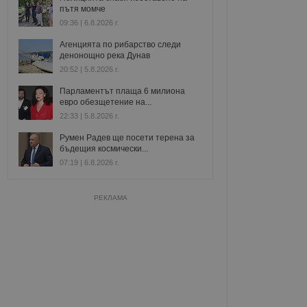
пътя момче
09:36 | 6.8.2026 г.
Агенцията по рибарство следи
денонощно река Дунав
20:52 | 5.8.2026 г.
Парламентът плаща 6 милиона
евро обезщетение на...
22:33 | 5.8.2026 г.
Румен Радев ще посети терена за
бъдещия космически...
07:19 | 6.8.2026 г.
РЕКЛАМА