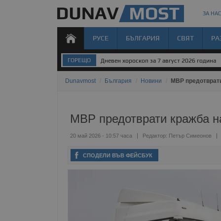
ЗА НАС
РУСЕ
БЪЛГАРИЯ
СВЯТ
РА
ГОРЕЩО
Дневен хороскоп за 7 август 2026 година
Dunavmost
/
България
/
Новини
/
МВР предотврати
МВР предотврати кражба н
20 май 2026 - 10:57 часа
Редактор:
Петър Симеонов
СПОДЕЛИ ВЪВ ФЕЙСБУК