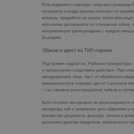
Разследването стартира, след като ръководст
полицията поради реална опасност от укриван
влекача, придобити на лизинг, които впослед
изпълнява договорните си отношения обаче, 
неправомерно разпореждане с чуждото имуще
България.
Обиски и арест на ТИР-паркинг
Под прекия надзор на „Районна прокуратура 
и процесуално-следствени действия. При спе
заподозрените лица. Част от обсебеното иму
криминалистите откриват два от търсените вл
– със свалени регистрационни табели и натов
Като основен заподозрян за организирането 
прокурора той е привлечен като обвиняем и пр
множество документи, фактури, печати и моб
разпитани десетки свидетели, включително пр