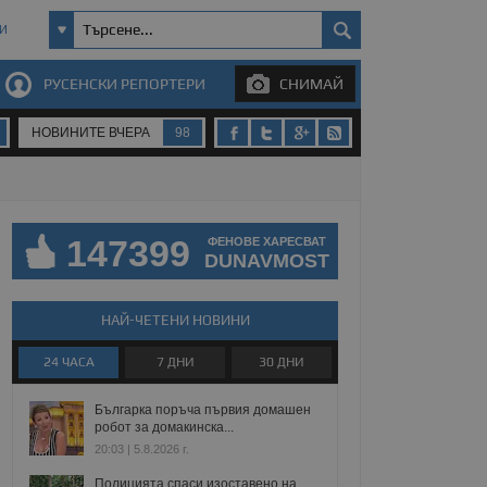
И
РУСЕНСКИ РЕПОРТЕРИ
СНИМАЙ
НОВИНИТЕ ВЧЕРА
98
147399
ФЕНОВЕ ХАРЕСВАТ
DUNAVMOST
НАЙ-ЧЕТЕНИ НОВИНИ
24 ЧАСА
7 ДНИ
30 ДНИ
Българка поръча първия домашен
робот за домакинска...
20:03 | 5.8.2026 г.
Полицията спаси изоставено на