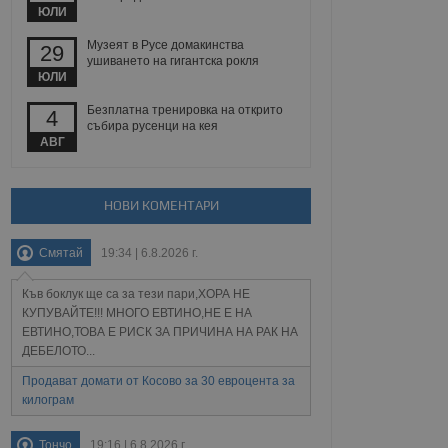
йният потребител може
ЮЛИ
 уебсайт.
Музеят в Русе домакинства
29
ушиването на гигантска рокля
ЮЛИ
Описание
Безплатна тренировка на открито
4
събира русенци на кея
ребителски
елското поведение и
АВГ
раници на сайта. Тя
яване на сайта. Тя
не на прегледи на
формация, която е
взаимодействат с
нкционалност в целия
прекарано на
редпочитанията на
НОВИ КОМЕНТАРИ
 сайтове; тя може
остта на социалните
тора на сайта.
използва новата или
Смятай
19:34 | 6.8.2026 г.
елски взаимодействия
нето и потребителския
Къв боклук ще са за тези пари,ХОРА НЕ
рез събиране на данни
КУПУВАЙТЕ!!! МНОГО ЕВТИНО,НЕ Е НА
 помага за
ЕВТИНО,ТОВА Е РИСК ЗА ПРИЧИНА НА РАК НА
отребителите се
ДЕБЕЛОТО...
тапите на тестване.
Продават домати от Косово за 30 евроцента за
тистически данни,
 броя на посещенията,
килограм
 са били заредени.
елския опит.
Тончо
19:16 | 6.8.2026 г.