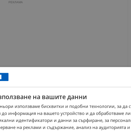
РЕКЛАМА
зползване на вашите данни
ньори използваме бисквитки и подобни технологии, за да 
 официална признателност към служителите на МВР за
 до информация на вашето устройство и да обработваме ли
 си представителите на бизнеса заявяват:
"За нас беше
никални идентификатори и данни за сърфиране, за персона
илизация, координация и отдаденост в защита на
ерване на реклами и съдържание, анализ на аудиторията и
нес средата в Република България"
.