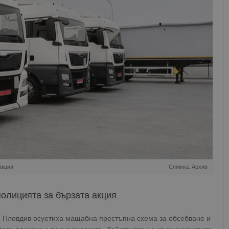
акция
Снимка: Архив
олицията за бързата акция
- Пловдив осуетиха мащабна престъпна схема за обсебване и