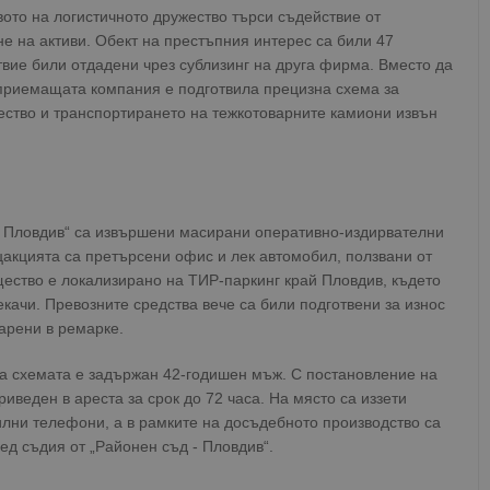
вото на логистичното дружество търси съдействие от
е на активи. Обект на престъпния интерес са били 47
ствие били отдадени чрез сублизинг на друга фирма. Вместо да
приемащата компания е подготвила прецизна схема за
ство и транспортирането на тежкотоварните камиони извън
- Пловдив“ са извършени масирани оперативно-издирвателни
цакцията са претърсени офис и лек автомобил, ползвани от
щество е локализирано на ТИР-паркинг край Пловдив, където
екачи. Превозните средства вече са били подготвени за износ
арени в ремарке.
на схемата е задържан 42-годишен мъж. С постановление на
иведен в ареста за срок до 72 часа. На място са иззети
илни телефони, а в рамките на досъдебното производство са
ед съдия от „Районен съд - Пловдив“.