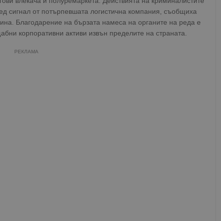
гови влекача и полуремаркета. Действията на криминалистите
лед сигнал от потърпевшата логистична компания, съобщиха
ина. Благодарение на бързата намеса на органите на реда е
абни корпоративни активи извън пределите на страната.
РЕКЛАМА