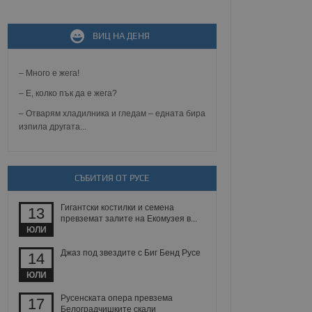
ВИЦ НА ДЕНЯ
не, зададена от уеб
 ASP.NET MVC
спре неразрешеното
т, известно като
– Много е жега!
тове. Той не съдържа
щожава при затваряне
– Е, колко пък да е жега?
– Отварям хладилника и гледам – едната бира
ение на съгласието на
изпила другата...
ст за тяхното
а данни за съгласието
ични политики и
антира, че техните
 сесии.
СЪБИТИЯ ОТ РУСЕ
аничаване между хората
а, за да се правят
Гигантски костилки и семена
хния уебсайт.
13
превземат залите на Екомузея в...
ЮЛИ
сигнализира на
 на бисквитките,
Джаз под звездите с Биг Бенд Русе
14
а съответствие и
ндарти и
ЮЛИ
ck и предоставя
Русенската опера превзема
17
требител използва
Белоградчишките скали