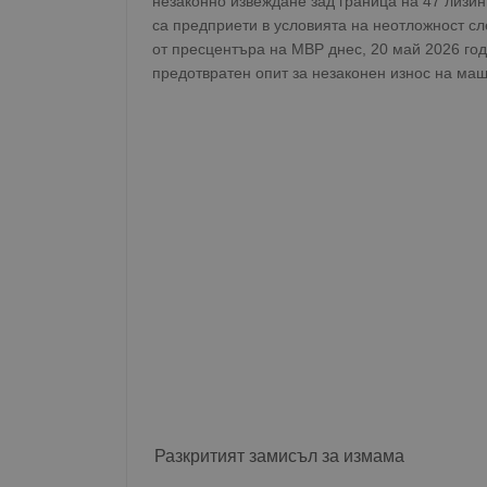
незаконно извеждане зад граница на 47 лизин
са предприети в условията на неотложност с
от пресцентъра на МВР днес, 20 май 2026 год
предотвратен опит за незаконен износ на мащ
Разкритият замисъл за измама