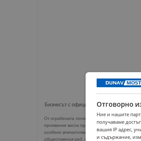
Отговорно и
Бизнесът с официална благодарност
Ние и нашите парт
От ограбената логистична компания изразиха
получаваме достъп
проявения висок професионализъм. В писмото
вашия IP адрес, у
особено впечатляващо да видим такава моб
и съдържание, изм
обществения ред, правовата държава и биз