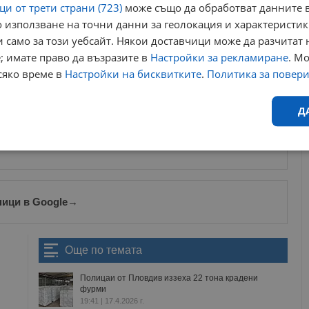
и от трети страни (723)
може също да обработват данните в
 използване на точни данни за геолокация и характеристик
ичане на престъплението са отправени към началника на
 само за този уебсайт. Някои доставчици може да разчитат 
ги Боюклиев, началника на сектор „Финансова и стопанска
както и към инспекторите Пламен Михайлов, Илия Георгиев,
; имате право да възразите в
Настройки за рекламиране
. М
ева и Даниела Пеева.
сяко време в
Настройки на бисквитките
.
Политика за повер
ews@dunavmost.com
по всяко време на денонощието!
Д
Ефективност
Таргетиране
Функционалност
Н
ници в Google
→
Още по темата
еобходимо
Ефективност
Таргетиране
Функционалност
Неклас
Полицаи от Пловдив иззеха 22 тона крадени
исквитки позволяват основната функционалност на уебсайта, като потребителско
фурми
не може да се използва правилно без строго необходими бисквитки.
19:41 | 17.4.2026 г.