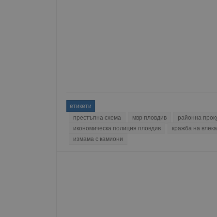
Име
__RequestVerificationT
VISITOR_PRIVACY_MET
етикети
престъпна схема
мвр пловдив
районна прок
икономическа полиция пловдив
кражба на влек
__cf_bm
измама с камиони
receive-cookie-depreca
ASP.NET_SessionId