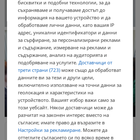
бисквитки и подобни технологии, за да
съхраняваме и получаваме достъп до
информация на вашето устройство и да
обработваме лични данни, като вашия IP
адрес, уникални идентификатори и данни
за сърфиране, за персонализирани реклами
и съдържание, измерване на реклами и
съдържание, анализ на аудиторията и
подобряване на услугите.
Доставчици от
трети страни (723)
може също да обработват
данните ви за тези и други цели,
включително използване на точни данни за
геолокация и характеристики на
устройството. Вашият избор важи само за
този уебсайт. Някои доставчици може да
разчитат на законен интерес вместо на
съгласие; имате право да възразите в
Настройки за рекламиране
. Можете да
Следвай ни в Google News
→
оттеглите съгласието си по всяко време в