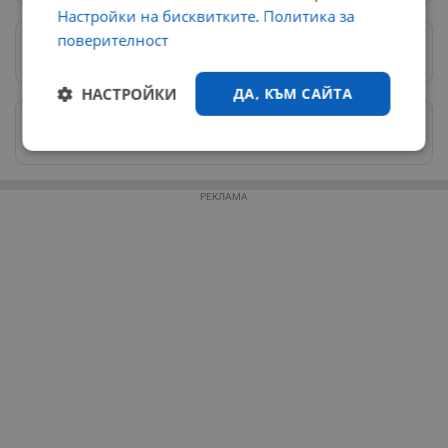
Настройки на бисквитките
.
Политика за
поверителност
Предпочитани източници
→
НАСТРОЙКИ
ДА, КЪМ САЙТА
Изпращайте снимки и информация на
news@dunavmost.com
Строго
Ефективност
необходимо
РЕКЛАМА
Таргетиране
Функционалност
Некласифицирани