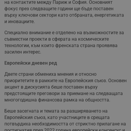
на контактите между Париж и София. Основният
фокус през следващите години ще бъде поставен
върху ключови сектори като отбраната, енергетиката
и иновациите.
Специално внимание е отделено на възможностите за
съвместни проекти в сферата на космическите
технологии, към които френската страна проявява
засилен интерес.
Европейски дневен ред
Двете страни обмениха мнения и относно
приоритетите в рамките на Европейския съюз. Основен
акцент в дискусията беше поставен върху
предстоящите преговори за приемане на следващата
многогодишна финансова рамка на общността.
Беше засегната и темата за разширяването на
Европейския съюз, като участниците в срещата
потвърдиха необходимостта от стриктно прилагане на
постигнатия през 2022 година европейски консенсус и