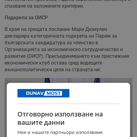
спазване на заложените критерии.
Подкрепа за ОИСР
В края на срещата посланик Мари Дюмулен
декларира категоричната подкрепа на Париж за
българската кандидатура за членство в
Организацията за икономическо сътрудничество и
развитие (ОИСР). Присъединяването към престижния
икономически клуб остава сред водещите
външнополитически цели на страната ни.
Отговорно използване на
вашите данни
Ние и нашите партньори използваме