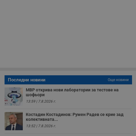
ф
н
м
Т
и
п
у
з
б
VISITOR_PRIVACY_METADATA
5 месеца
Т
YouTube
4
с
.youtube.com
седмици
с
с
п
и
п
т
Последни новини
в
Още новини
с
з
МВР открива нови лаборатории за тестове на
с
шофьори
п
о
13:59 | 7.8.2026 г.
р
п
н
Костадин Костадинов: Румен Радев се крие зад
п
колективната...
к
13:52 | 7.8.2026 г.
ч
п
с