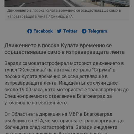
Движението в посока Кулата временно се осъществяваше само в
изпреварващата лента
/ Снимка: БТА
Facebook
Twitter
Telegram
Движението в посока Кулата временно се
осъществяваше само в изпреварващата лента
Заради самокатастрофирал моторист движението в
тунел "Железница" на автомагистрала "Струма" в
посока Кулата временно се осъществяваше в
изпреварващата лента. Инцидентът се случи днес
около 19:00 часа, като мотористът е транспортиран до
Спешно-приемното отделение в Благоевград за
уточняване на състоянието.
От Областната дирекция на МВР в Благоевград
съобщиха за БТА, че мотористът е транспортиран до
болницата след катастрофата. Заради инцидента
затворена за движение бе активната лента, а