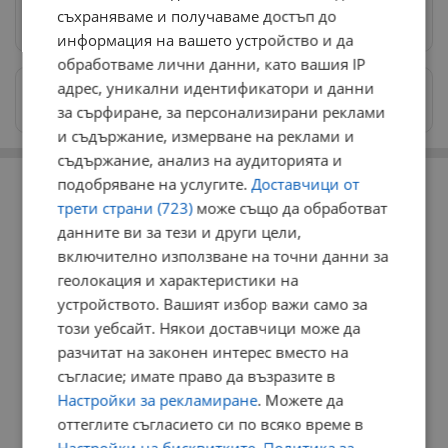
съхраняваме и получаваме достъп до
Предпочитани източници
→
информация на вашето устройство и да
обработваме лични данни, като вашия IP
адрес, уникални идентификатори и данни
Изпращайте снимки и информация на
news@dunavmost.com
за сърфиране, за персонализирани реклами
и съдържание, измерване на реклами и
съдържание, анализ на аудиторията и
РЕКЛАМА
подобряване на услугите.
Доставчици от
трети страни (723)
може също да обработват
данните ви за тези и други цели,
включително използване на точни данни за
геолокация и характеристики на
устройството. Вашият избор важи само за
този уебсайт. Някои доставчици може да
разчитат на законен интерес вместо на
съгласие; имате право да възразите в
Настройки за рекламиране
. Можете да
оттеглите съгласието си по всяко време в