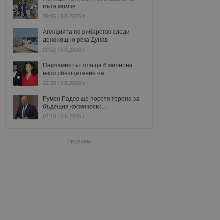
пътя момче
09:36 | 6.8.2026 г.
Агенцията по рибарство следи
денонощно река Дунав
20:52 | 5.8.2026 г.
Парламентът плаща 6 милиона
евро обезщетение на...
22:33 | 5.8.2026 г.
Румен Радев ще посети терена за
бъдещия космически...
07:19 | 6.8.2026 г.
РЕКЛАМА