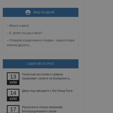
ВИЦ НА ДЕНЯ
не, зададена от уеб
 ASP.NET MVC
спре неразрешеното
т, известно като
– Много е жега!
тове. Той не съдържа
щожава при затваряне
– Е, колко пък да е жега?
– Отварям хладилника и гледам – едната бира
ение на съгласието на
изпила другата...
ст за тяхното
а данни за съгласието
ични политики и
антира, че техните
 сесии.
СЪБИТИЯ ОТ РУСЕ
аничаване между хората
а, за да се правят
Гигантски костилки и семена
13
хния уебсайт.
превземат залите на Екомузея в...
ЮЛИ
сигнализира на
 на бисквитките,
Джаз под звездите с Биг Бенд Русе
14
а съответствие и
ндарти и
ЮЛИ
Русенската опера превзема
ck и предоставя
17
требител използва
Белоградчишките скали