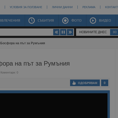
УСЛОВИЯ ЗА ПОЛЗВАНЕ
ЛИЧНИ ДАННИ
РЕКЛАМА
КОНТАКТ
ЗВЛЕЧЕНИЯ
СЪБИТИЯ
ФОТО
ВИДЕО
НОВИНИТЕ ДНЕС
80
овдив
 Босфора на път за Румъния
фора на път за Румъния
Коментари: 0
0
ОДОБРЯВАМ