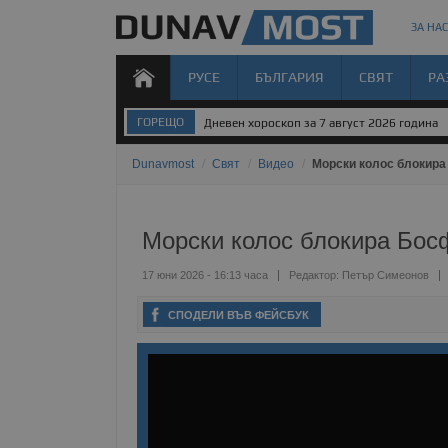
ЗА НАС
РУСЕ
БЪЛГАРИЯ
СВЯТ
РА
ГОРЕЩО
Задържаха десет деца за убийството в Пл
Dunavmost
/
Свят
/
Видео
/
Морски колос блокира
Морски колос блокира Бос
17 юни 2026 - 16:13 часа
Редактор:
Петър Симеонов
СПОДЕЛИ ВЪВ ФЕЙСБУК