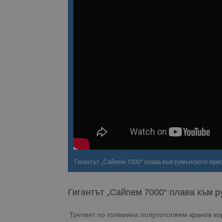
Гигантът „Сайпем 7000“ плава към румънското пр
Гигантът „Сайпем 7000“ плава към 
Третият по големина полупотопяем кранов кор