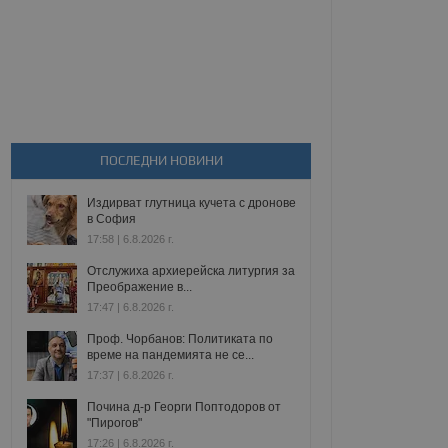
ПОСЛЕДНИ НОВИНИ
Издирват глутница кучета с дронове
в София
17:58 | 6.8.2026 г.
Отслужиха архиерейска литургия за
Преображение в...
17:47 | 6.8.2026 г.
Проф. Чорбанов: Политиката по
време на пандемията не се...
17:37 | 6.8.2026 г.
Почина д-р Георги Поптодоров от
"Пирогов"
17:26 | 6.8.2026 г.