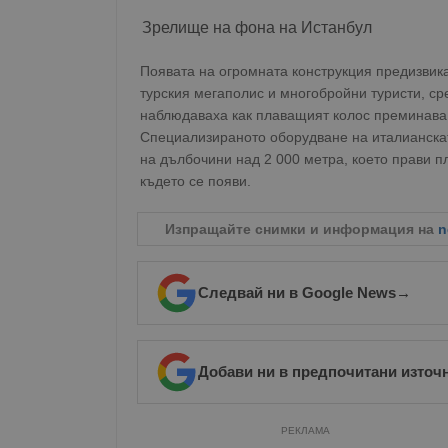
Име
Зрелище на фона на Истанбул
__RequestVerificationT
Появата на огромната конструкция предизвик
турския мегаполис и многобройни туристи, ср
наблюдаваха как плаващият колос преминава
Специализираното оборудване на италианска
на дълбочини над 2 000 метра, което прави п
VISITOR_PRIVACY_MET
където се появи.
Изпращайте снимки и информация на
n
__cf_bm
Следвай ни в Google News
→
receive-cookie-depreca
Добави ни в предпочитани източ
ASP.NET_SessionId
РЕКЛАМА