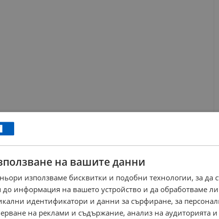
е е просто рутинен преход, а ключов момент за енергийната
 своя офшорен газов сектор чрез мегапроекта „Нептун Дийп“
зползване на вашите данни
Проектът предвижда добив на синьо гориво от находища на
ното производство е планиран именно за периода 2026–2027
ньори използваме бисквитки и подобни технологии, за да 
къв ранг в румънски води е ясен сигнал, че изграждането на
 до информация на вашето устройство и да обработваме ли
а и критична фаза.
никални идентификатори и данни за сърфиране, за персона
ерване на реклами и съдържание, анализ на аудиторията и
а в региона. В миналото той участва в изграждането на