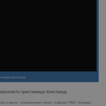
истанище Констанца
румънското пристанище Констанца
аб в света – италианският гигант „Сайпем 7000“, блокира