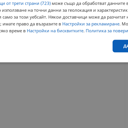
и от трети страни (723)
може също да обработват данните в
 Русия и Турция.
 използване на точни данни за геолокация и характеристик
 само за този уебсайт. Някои доставчици може да разчитат 
ата дълбочина от 2 150 метра под морската повърхност“
,
постижението като крайъгълен камък в подводното
; имате право да възразите в
Настройки за рекламиране
. М
до 16 милиарда кубически метра газ.
сяко време в
Настройки на бисквитките
.
Политика за повер
РЕКЛАМА
Д
Ефективност
Таргетиране
Функционалност
Н
еобходимо
Ефективност
Таргетиране
Функционалност
Неклас
исквитки позволяват основната функционалност на уебсайта, като потребителско
не може да се използва правилно без строго необходими бисквитки.