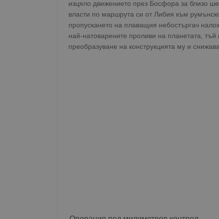
изцяло движението през Босфора за близо шес
власти по маршрута си от Либия към румънс
пропускането на плаващия небостъргач налож
най-натоварените проливи на планетата, тъй
преобразуване на конструкцията му и снижава
Операция под милиметров контрол