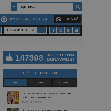
И
РУСЕНСКИ РЕПОРТЕРИ
СНИМАЙ
НОВИНИТЕ ВЧЕРА
98
147398
ФЕНОВЕ ХАРЕСВАТ
DUNAVMOST
НАЙ-ЧЕТЕНИ НОВИНИ
24 ЧАСА
7 ДНИ
30 ДНИ
Българка поръча първия домашен
робот за домакинска...
20:03 | 5.8.2026 г.
Полицията спаси изоставено на