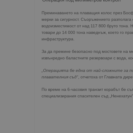
Преминаването на плаващия колос през Босф
мерки за сигурност. Съоръжението разполага 
водоизместимост от над 117 800 бруто тона. 
товари до 14 000 тона наведнъж, което го п
инфраструктура.
За да премине безопасно под мостовете на м
извънредно баластните резервоари с вода, ко
„Операцията бе една от най-сложните за 
плавателния съд“
, отчетоха от Главната дир
По време на 6-часовия транзит корабът бе съ
специализирания спасителен съд „Ненехатун“