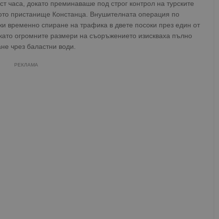
т часа, докато преминаваше под строг контрол на турските
кото пристанище Констанца. Внушителната операция по
и временно спиране на трафика в двете посоки през един от
 като огромните размери на съоръжението изискваха пълно
не чрез баластни води.
РЕКЛАМА