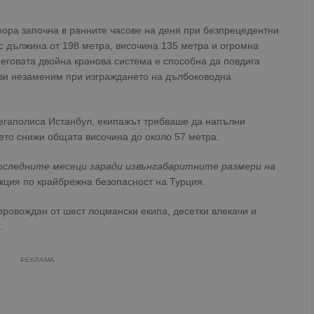
ора започна в ранните часове на деня при безпрецедентни
с дължина от 198 метра, височина 135 метра и огромна
Неговата двойна кранова система е способна да повдига
рави незаменим при изграждането на дълбоководна
егаполиса Истанбул, екипажът трябваше да напълни
ето снижи общата височина до около 57 метра.
последните месеци заради извънгабаритните размери на
екция по крайбрежна безопасност на Турция.
провождан от шест лоцмански екипа, десетки влекачи и
.
РЕКЛАМА