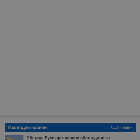
_sharedID_cst
.dunavmost.com
11
Тази бисквитка се
месеца 4
използва за
седмици
проследяване на
потребителски
взаимодействия и
ангажираност на
уебсайта за
подобряване на
обслужването и
потребителския
опит.
Gtest
1
Тази бисквитка се
Gemius
седмица
използва за A/B
.hit.gemius.pl
тестване на
уебсайта чрез
събиране на
данни за
поведението и
взаимодействието
на посетителите.
Той помага за
подобряване на
потребителския
опит, като
разбира как
потребителите се
ангажират с
различни
Последни новини
Още новини
елементи на
уебсайта по
време на етапите
Община Русе организира обсъждане за