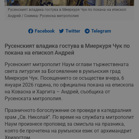
Русенският владика гостува в Миеркуря Чук по покана на епископ
Андрей
/ Снимка: Русенска митрополия
Facebook
Twitter
Telegram
Русенският владика гостува в Миеркуря Чук по
покана на епископ Андрей
Русенският митрополит Наум оглави тържествената
света литургия за Богоявление в румънския град
Миеркуря Чук. Посещението се осъществи вчера, 6
януари 2026 година, по официална покана на епископа
на Ковасна и Харгита – Андрей, съобщиха от
Русенската митрополия.
Празничното богослужение се проведе в катедралния
храм „Св. Николай“. По време на службата митрополит
Наум произнесе проповед за смисъла на празника,
която бе прочетена на румънски език от архимандрит
Хризостом.