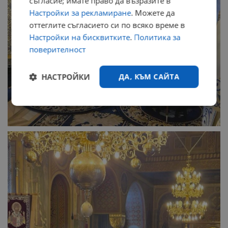
съгласие; имате право да възразите в
Настройки за рекламиране
. Можете да
оттеглите съгласието си по всяко време в
Настройки на бисквитките
.
Политика за
поверителност
НАСТРОЙКИ
ДА, КЪМ САЙТА
Строго
Ефективност
необходимо
Таргетиране
Функционалност
Некласифицирани