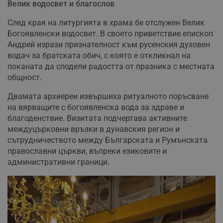
Велик водосвет и благослов
След края на литургията в храма бе отслужен Велик
Богоявленски водосвет. В своето приветствие епископ
Андрей изрази признателност към русенския духовен
водач за братската обич, с която е откликнал на
поканата да сподели радостта от празника с местната
общност.
Двамата архиереи извършиха ритуалното поръсване
на вярващите с богоявленска вода за здраве и
благоденствие. Визитата подчертава активните
междуцърковни връзки в дунавския регион и
сътрудничеството между Българската и Румънската
православни църкви, въпреки езиковите и
административни граници.