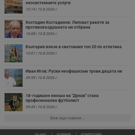
на тестване.
екосистемните услуги
10:14 | 10.8.2026 г.
Gdyn
1 година
Тази бисквитка се
Gemius
използва за
.hit.gemius.pl
събиране на
Костадин Костадинов: Липсват ракети за
анонимни
противовъздушната ни отбрана
статистически
данни, свързани с
10:08 | 10.8.2026 г.
посещенията в
уебсайта на
потребителя, като
България влезе в световния топ 20 по атлетика
броя на
посещенията,
10:01 | 10.8.2026 г.
средното време,
прекарано на
уебсайта и какви
страници са били
Иван Игов: Руски неофашизъм трови децата ни
заредени. Целта е
да се подобри
09:59 | 10.8.2026 г.
съдържанието на
сайта и
потребителския
опит.
18-годишен юноша на "Дунав" стана
професионален футболист
Gdynp
1 година
Тази бисквитка се
Gemius
09:49 | 10.8.2026 г.
използва с цел
.hit.gemius.pl
събиране на
информация за
Виж още новини ...
потребителското
поведение и
предпочитания.
Тази информация
ЗА НАС
НОВИНИ
КОМЕНТАРИ