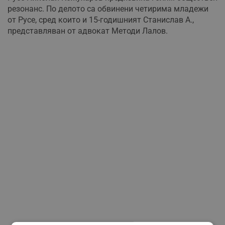
резонанс. По делото са обвинени четирима младежи
от Русе, сред които и 15-годишният Станислав А.,
представляван от адвокат Методи Лалов.