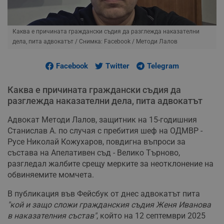
Каква е причината граждански съдия да разглежда наказателни
дела, пита адвокатът
/ Снимка: Facebook / Методи Лалов
Facebook
Twitter
Telegram
Каква е причината граждански съдия да
разглежда наказателни дела, пита адвокатът
Адвокат Методи Лалов, защитник на 15-годишния
Станислав А. по случая с пребития шеф на ОДМВР -
Русе Николай Кожухаров, повдигна въпроси за
състава на Апелативен съд - Велико Търново,
разгледал жалбите срещу мерките за неотклонение на
обвиняемите момчета.
В публикация във Фейсбук от днес адвокатът пита
"кой и защо сложи гражданския съдия Женя Иванова
в наказателния състав"
, който на 12 септември 2025