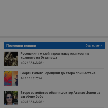
в
с
з
с
п
о
р
п
н
п
к
ч
п
с
Последни новини
Още новини
б
Русенският музей търси мамутски кости в
__cf_bm
29
Т
Cloudflare Inc.
архивите на Будапеща
минути
с
.twitter.com
59
р
10:21 | 7.8.2026 г.
секунди
м
б
о
Георги Рачев: Горещини до второ пришествие
у
п
10:15 | 7.8.2026 г.
о
и
т
Второ семейство обвини доктор Атанас Цонев за
receive-cookie-deprecation
.hit.gemius.pl
1 година
Т
загубено бебе
с
10:03 | 7.8.2026 г.
с
н