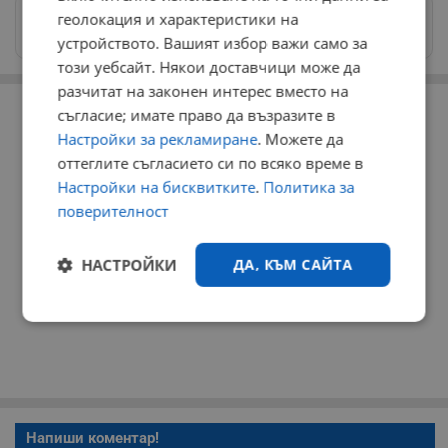
Изпращайте снимки и информация на
геолокация и характеристики на
news@dunavmost.com
устройството. Вашият избор важи само за
този уебсайт. Някои доставчици може да
разчитат на законен интерес вместо на
РЕКЛАМА
съгласие; имате право да възразите в
Настройки за рекламиране
. Можете да
оттеглите съгласието си по всяко време в
Настройки на бисквитките
.
Политика за
поверителност
НАСТРОЙКИ
ДА, КЪМ САЙТА
Строго
Ефективност
необходимо
Таргетиране
Функционалност
Напиши коментар!