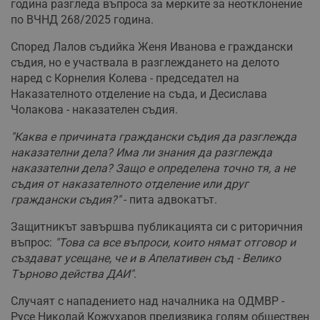
година разгледа въпроса за мерките за неотклонение
по ВЧНД 268/2025 година.
Според Лалов съдийка Женя Иванова е граждански
съдия, но е участвала в разглеждането на делото
наред с Корнелия Колева - председател на
Наказателното отделение на съда, и Десислава
Чолакова - наказателен съдия.
"Каква е причината граждански съдия да разглежда
наказателни дела? Има ли знания да разглежда
наказателни дела? Защо е определена точно тя, а не
съдия от наказателното отделение или друг
граждански съдия?"
- пита адвокатът.
Защитникът завършва публикацията си с риторичния
въпрос:
"Това са все въпроси, които нямат отговор и
създават усещане, че и в Апелативен съд - Велико
Търново действа ДАИ"
.
Случаят с нападението над началника на ОДМВР -
Русе Николай Кожухаров предизвика голям обществен