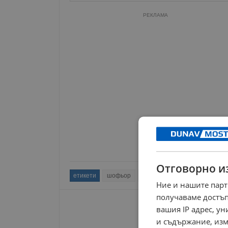
РЕКЛАМА
Отговорно и
етикети
шофьор
инцидент
двор
баня
Ние и нашите парт
получаваме достъп
вашия IP адрес, у
и съдържание, изм