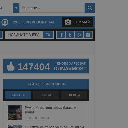
И
РУСЕНСКИ РЕПОРТЕРИ
СНИМАЙ
НОВИНИТЕ ВЧЕРА
78
147404
ФЕНОВЕ ХАРЕСВАТ
DUNAVMOST
НАЙ-ЧЕТЕНИ НОВИНИ
24 ЧАСА
7 ДНИ
30 ДНИ
Румъния потопи втора баржа в
Дунав
13:05 | 8.8.2026 г.
Обявиха жълт код за силен дъжд в 4