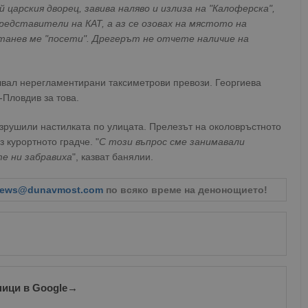
царския дворец, завива наляво и излиза на "Калоферска",
едставители на КАТ, а аз се озовах на мястото на
танев ме "посети". Дрегерът не отчете наличие на
ршвал нерегламентирани таксиметрови превози. Георгиева
-Пловдив за това.
азрушили настилката по улицата. Прелезът на околовръстното
 курортното градче. "
С този въпрос сме занимавали
те ни забравиха
", казват банялии.
ews@dunavmost.com
по всяко време на денонощието!
ници в Google
→