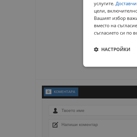
услугите.
Доставчиц
цели, включително
Вашият избор важи
вместо на съгласие
съгласието си по в
НАСТРОЙКИ
Строго
необходимо
0
KОМЕНТАРA
Строго н
Строго необходимите б
на акаунта. Уебсайтът 