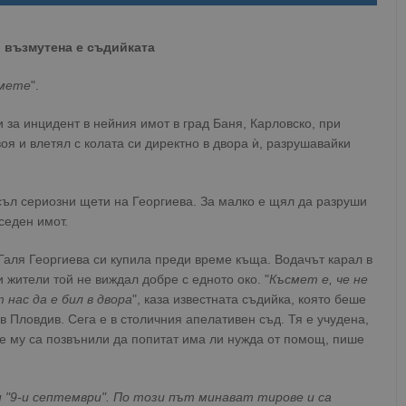
, възмутена е съдийката
омете
".
 за инцидент в нейния имот в град Баня, Карловско, при
оя и влетял с колата си директно в двора ѝ, разрушавайки
съл сериозни щети на Георгиева. За малко е щял да разруши
седен имот.
Галя Георгиева си купила преди време къща. Водачът карал в
 жители той не виждал добре с едното око. "
Късмет е, че не
 нас да е бил в двора
", каза известната съдийка, която беше
в Пловдив. Сега е в столичния апелативен съд. Тя е учудена,
ите му са позвънили да попитат има ли нужда от помощ, пише
и "9-и септември". По този път минават тирове и са