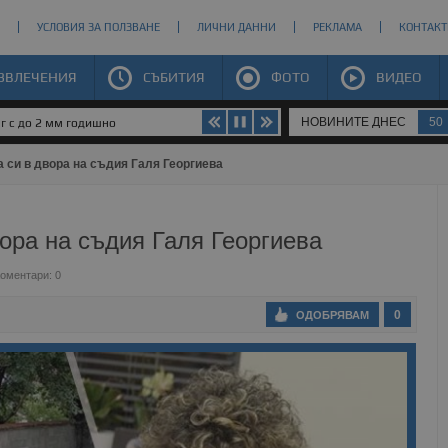
УСЛОВИЯ ЗА ПОЛЗВАНЕ
ЛИЧНИ ДАННИ
РЕКЛАМА
КОНТАКТ
ЗВЛЕЧЕНИЯ
СЪБИТИЯ
ФОТО
ВИДЕО
НОВИНИТЕ ДНЕС
50
юг с до 2 мм годишно
 си в двора на съдия Галя Георгиева
вора на съдия Галя Георгиева
оментари: 0
0
ОДОБРЯВАМ