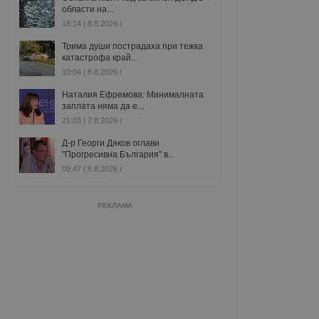
области на...
18:14 | 8.8.2026 г.
Трима души пострадаха при тежка
катастрофа край...
10:04 | 8.8.2026 г.
Наталия Ефремова: Минималната
заплата няма да е...
21:03 | 7.8.2026 г.
Д-р Георги Дяков оглави
"Прогресивна България" в...
09:47 | 8.8.2026 г.
РЕКЛАМА