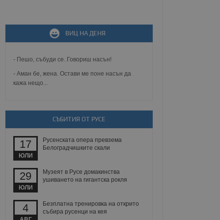
не, зададена от уеб
ВИЦ НА ДЕНЯ
 ASP.NET MVC
спре неразрешеното
т, известно като
тове. Той не съдържа
- Пешо, събуди се. Говориш насън!
щожава при затваряне
- Аман бе, жена. Остави ме поне насън да
кажа нещо...
ение на съгласието на
ст за тяхното
а данни за съгласието
ични политики и
антира, че техните
 сесии.
СЪБИТИЯ ОТ РУСЕ
аничаване между хората
а, за да се правят
Русенската опера превзема
17
хния уебсайт.
Белоградчишките скали
ЮЛИ
сигнализира на
Музеят в Русе домакинства
29
 на бисквитките,
ушиването на гигантска рокля
а съответствие и
ЮЛИ
ндарти и
Безплатна тренировка на открито
4
ck и предоставя
събира русенци на кея
требител използва
АВГ