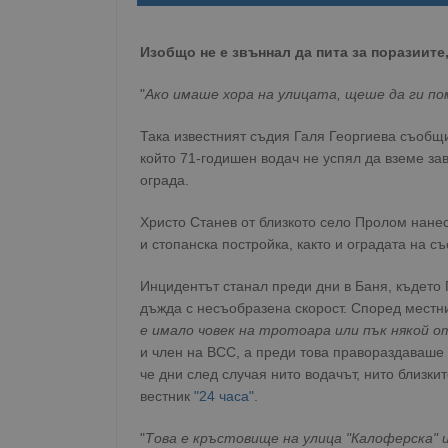
Изобщо не е звъннал да пита за поразиите
"
Ако имаше хора на улицата, щеше да ги п
Така известният съдия Галя Георгиева съобщи
който 71-годишен водач не успял да вземе зав
ограда.
Христо Станев от близкото село Пролом нане
и стопанска постройка, както и оградата на съ
Инцидентът станал преди дни в Баня, където 
дъжда с несъобразена скорост. Според местни
е имало човек на тротоара или пък някой от
и член на ВСС, а преди това правораздаваше 
че дни след случая нито водачът, нито близк
вестник
"24 часа"
.
"
Това е кръстовище на улица "Калоферска" 