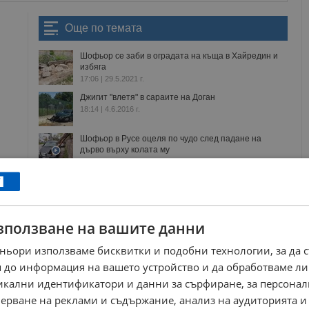
Още по темата
Шофьор се заби в оградата на къща в Хайредин и
избяга
17:06 | 29.5.2021 г.
Джигит "влетя" в сараите на Доган
18:14 | 4.6.2016 г.
Шофьор в Русе оцеля по чудо след падане на
дърво върху колата му
16:43 | 10.4.2025 г.
Шофьор загина на място при катастрофа на пътя
Предел - Симитли
14:31 | 10.6.2024 г.
зползване на вашите данни
ограда
мерцедес
съдия
галя георгиева
ньори използваме бисквитки и подобни технологии, за да 
 до информация на вашето устройство и да обработваме ли
РЕКЛАМА
никални идентификатори и данни за сърфиране, за персона
ерване на реклами и съдържание, анализ на аудиторията и