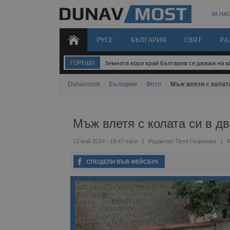
ЗА НАС
РУСЕ
БЪЛГАРИЯ
СВЯТ
РА
ГОРЕЩО
Земната кора край България се движи на 
Dunavmost
/
България
/
Фото
/
Мъж влетя с колата
Мъж влетя с колата си в д
13 май 2024 - 18:47 часа
Редактор:
Петя Георгиева
К
СПОДЕЛИ ВЪВ ФЕЙСБУК