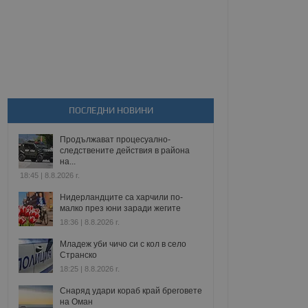
ПОСЛЕДНИ НОВИНИ
Продължават процесуално-
следствените действия в района
на...
18:45 | 8.8.2026 г.
Нидерландците са харчили по-
малко през юни заради жегите
18:36 | 8.8.2026 г.
Младеж уби чичо си с кол в село
Странско
18:25 | 8.8.2026 г.
Снаряд удари кораб край бреговете
на Оман