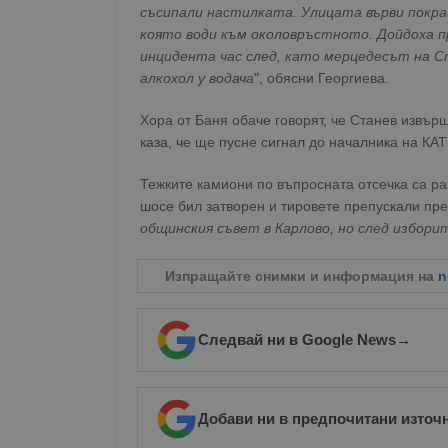
съсипали настилката. Улицата върви покрай 
която води към околовръстното. Дойдоха пр
инцидента час след, като мерцедесът на С
алкохол у водача
", обясни Георгиева.
Хора от Баня обаче говорят, че Станев извъ
каза, че ще пусне сигнал до началника на КАТ
Тежките камиони по въпросната отсечка са р
шосе бил затворен и тировете препускали през
общинския съвет в Карлово, но след избори
Изпращайте снимки и информация на
n
Следвай ни в Google News
→
Добави ни в предпочитани източ