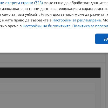
и от трети страни (723)
може също да обработват данните в
 използване на точни данни за геолокация и характеристик
 само за този уебсайт. Някои доставчици може да разчитат 
; имате право да възразите в
Настройки за рекламиране
. М
сяко време в
Настройки на бисквитките
.
Политика за повер
Д
Ефективност
Таргетиране
Функционалност
Н
еобходимо
Ефективност
Таргетиране
Функционалност
Неклас
исквитки позволяват основната функционалност на уебсайта, като потребителско
не може да се използва правилно без строго необходими бисквитки.