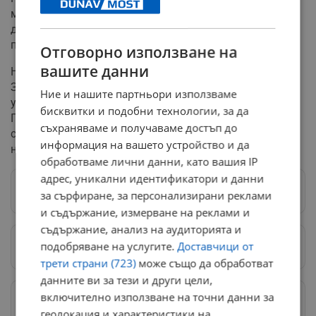
местопроизшествието и са иззели веществени
доказателства, включително оръжието на
престъплението.
Отговорно използване на
вашите данни
Нападателят първоначално е задържан за 24 часа по
Закона за МВР, а впоследствие мярката му е
Ние и нашите партньори използваме
удължена на 72 часа с прокурорско постановление.
бисквитки и подобни технологии, за да
Предстои държавното обвинение да внесе искане в
съхраняваме и получаваме достъп до
съда за налагане на най-тежката мярка за
информация на вашето устройство и да
неотклонение – „задържане под стража“.
обработваме лични данни, като вашия IP
адрес, уникални идентификатори и данни
Следвай ни в Google News
→
за сърфиране, за персонализирани реклами
и съдържание, измерване на реклами и
съдържание, анализ на аудиторията и
подобряване на услугите.
Доставчици от
Предпочитани източници
→
трети страни (723)
може също да обработват
данните ви за тези и други цели,
включително използване на точни данни за
Изпращайте снимки и информация на
news@dunavmost.com
геолокация и характеристики на