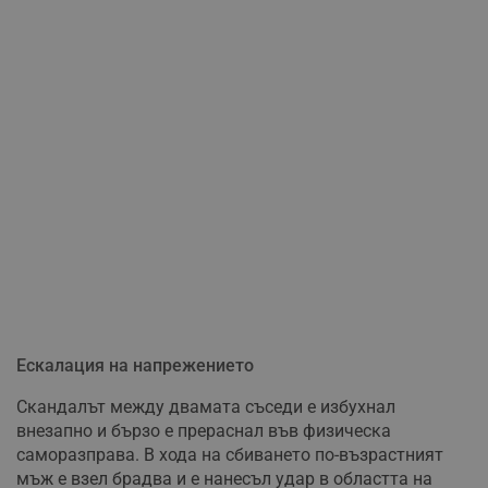
Ескалация на напрежението
Скандалът между двамата съседи е избухнал
внезапно и бързо е прераснал във физическа
саморазправа. В хода на сбиването по-възрастният
мъж е взел брадва и е нанесъл удар в областта на