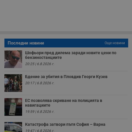
з
с
п
о
р
п
н
п
к
ч
Последни новини
Още новини
п
с
б
Шофьори пред дилема заради новите цени по
бензиностанциите
__cf_bm
29
Т
Cloudflare Inc.
20:25 | 6.8.2026 г.
минути
с
.twitter.com
59
р
секунди
м
Бдение за убития в Пловдив Георги Кузев
б
о
20:17 | 6.8.2026 г.
у
п
о
и
ЕС позволява скриване на полицията в
т
навигациите
receive-cookie-deprecation
.hit.gemius.pl
1 година
Т
19:59 | 6.8.2026 г.
с
с
н
Катастрофа затвори пътя София – Варна
н
19:47 | 6.8.2026 г.
п