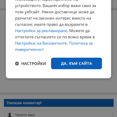
устройството. Вашият избор важи само за
този уебсайт. Някои доставчици може да
РЕКЛАМА
разчитат на законен интерес вместо на
съгласие; имате право да възразите в
Настройки за рекламиране
. Можете да
оттеглите съгласието си по всяко време в
Настройки на бисквитките
.
Политика за
поверителност
НАСТРОЙКИ
ДА, КЪМ САЙТА
Строго
Ефективност
необходимо
Напиши коментар!
Таргетиране
Функционалност