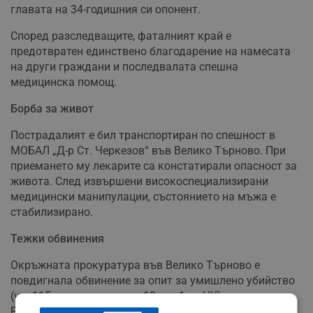
главата на 34-годишния си опонент.
Според разследващите, фаталният край е
предотвратен единствено благодарение на намесата
на други граждани и последвалата спешна
медицинска помощ.
Борба за живот
Пострадалият е бил транспортиран по спешност в
МОБАЛ „Д-р Ст. Черкезов“ във Велико Търново. При
приемането му лекарите са констатирали опасност за
живота. След извършени високоспециализирани
медицински манипулации, състоянието на мъжа е
стабилизирано.
Тежки обвинения
Окръжната прокуратура във Велико Търново е
повдигнала обвинение за опит за умишлено убийство
(чл. 115 във връзка с чл. 18, ал. 1 от НК).
Разследващите са извършили оглед на