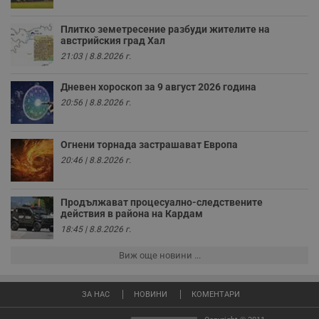
т
Плитко земетресение разбуди жителите на
receive-cookie-deprecation
.hit.gemius.pl
1 година
Т
с
австрийския град Хал
с
21:03 | 8.8.2026 г.
н
н
п
Дневен хороскоп за 9 август 2026 година
б
п
20:56 | 8.8.2026 г.
с
о
с
а
Огнени торнада застрашават Европа
р
у
20:46 | 8.8.2026 г.
з
з
п
Продължават процесуално-следствените
ASP.NET_SessionId
Сесия
Т
Microsoft
действия в района на Кардам
с
Corporation
D
18:45 | 8.8.2026 г.
www.dunavmost.com
п
и
Виж още новини ...
т
к
п
и
ЗА НАС
НОВИНИ
КОМЕНТАРИ
у
р