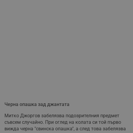
Черна опашка зад джантата
Митко Джоргов забелязва подозрителния предмет
съвсем случайно. При оглед на колата си той първо
вижда черна "свинска опашка", а след това забелязва