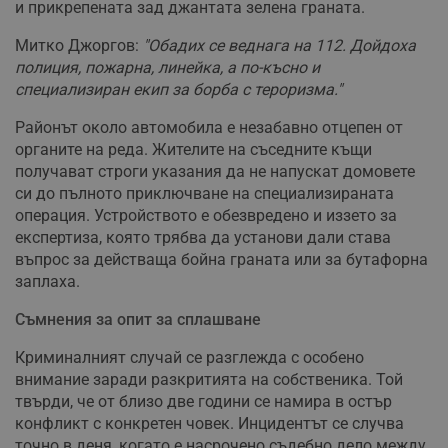
и прикрепената зад джантата зелена граната.
Митко Джоргов:
"Обадих се веднага на 112. Дойдоха
полиция, пожарна, линейка, а по-късно и
специализиран екип за борба с тероризма."
Районът около автомобила е незабавно отцепен от
органите на реда. Жителите на съседните къщи
получават строги указания да не напускат домовете
си до пълното приключване на специализираната
операция. Устройството е обезвредено и иззето за
експертиза, която трябва да установи дали става
въпрос за действаща бойна граната или за бутафорна
заплаха.
Съмнения за опит за сплашване
Криминалният случай се разглежда с особено
внимание заради разкритията на собственика. Той
твърди, че от близо две години се намира в остър
конфликт с конкретен човек. Инцидентът се случва
точно в деня, когато е насрочено съдебно дело между