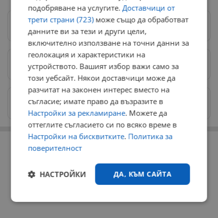
подобряване на услугите.
Доставчици от
трети страни (723)
може също да обработват
Следвай ни в Google News
→
данните ви за тези и други цели,
включително използване на точни данни за
геолокация и характеристики на
Предпочитани източници
→
устройството. Вашият избор важи само за
този уебсайт. Някои доставчици може да
разчитат на законен интерес вместо на
Изпращайте снимки и информация на
съгласие; имате право да възразите в
news@dunavmost.com
Настройки за рекламиране
. Можете да
оттеглите съгласието си по всяко време в
Настройки на бисквитките
.
Политика за
РЕКЛАМА
поверителност
НАСТРОЙКИ
ДА, КЪМ САЙТА
Строго
Ефективност
необходимо