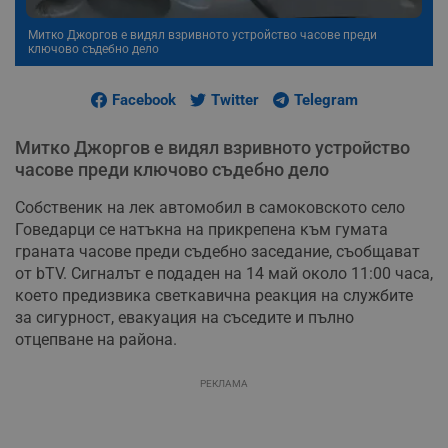
Митко Джоргов е видял взривното устройство часове преди
ключово съдебно дело
Facebook
Twitter
Telegram
Митко Джоргов е видял взривното устройство
часове преди ключово съдебно дело
Собственик на лек автомобил в самоковското село
Говедарци се натъкна на прикрепена към гумата
граната часове преди съдебно заседание, съобщават
от bTV. Сигналът е подаден на 14 май около 11:00 часа,
което предизвика светкавична реакция на службите
за сигурност, евакуация на съседите и пълно
отцепване на района.
РЕКЛАМА