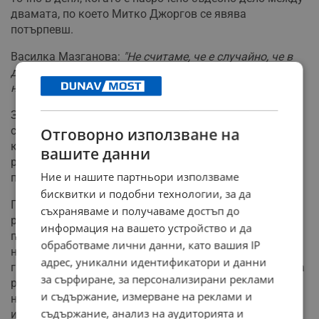
двамата, по което Митко Джоргов се явява
потърпевш.
Василка Мазганова:
"Не считаме, че е случайно, че в
деня на делото да бъде открита бомба в автомобила
на моя клиент."
Защитата изразява сериозни съмнения за евентуална
съпричастност на лицето, с което собственикът е в
Отговорно използване на
конфликт. Очакванията са прокуратурата и
вашите данни
разследващите органи да извършат задълбочена
Ние и нашите партньори използваме
проверка на фактите и мотивите.
бисквитки и подобни технологии, за да
По данни на потърпевшия, охранителни камери в
съхраняваме и получаваме достъп до
района са заснели неидентифициран човек да
информация на вашето устройство и да
преминава покрай автомобила около 3:00 часа през
обработваме лични данни, като вашия IP
нощта – броени часове преди откриването на
адрес, уникални идентификатори и данни
гранатата. Записите вече са предадени на органите на
за сърфиране, за персонализирани реклами
реда. Разследването продължава, като към момента
и съдържание, измерване на реклами и
няма официална информация за задържан
съдържание, анализ на аудиторията и
извършител.