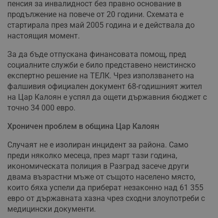
пенсия за инвалидност без правно основание в
продължение на повече от 20 години. Схемата е
стартирала през май 2005 година и е действала до
настоящия момент.
За да бъде отпускана финансовата помощ, пред
социалните служби е било представено неистинско
експертно решение на ТЕЛК. Чрез използването на
фалшивия официален документ 68-годишният жител
на Цар Калоян е успял да ощети държавния бюджет с
точно 34 000 евро.
Хроничен проблем в община Цар Калоян
Случаят не е изолиран инцидент за района. Само
преди няколко месеца, през март тази година,
икономическата полиция в Разград засече други
двама възрастни мъже от същото населено място,
които бяха успели да приберат незаконно над 61 355
евро от държавната хазна чрез сходни злоупотреби с
медицински документи.