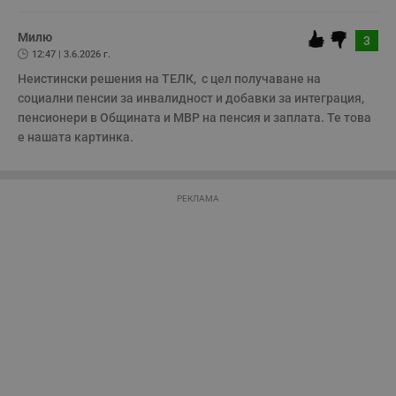
се използва правилно без строго необходими
бисквитки.
Милю
3
Валиден
Име
Доставчик
/
Домейн
О
12:47 | 3.6.2026 г.
до
Неистински решения на ТЕЛК,  с цел получаване на 
__RequestVerificationToken
Сесия
Т
Microsoft
социални пенсии за инвалидност и добавки за интеграция, 
п
Corporation
ф
www.dunavmost.com
пенсионери в Общината и МВР на пенсия и заплата. Те това 
з
е нашата картинка. 
п
и
п
A
т
е
РЕКЛАМА
д
н
п
с
у
и
ф
н
м
Т
и
п
у
з
б