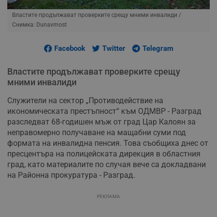
Властите продължават проверките срещу мними инвалиди
/
Снимка: Dunavmost
Facebook
Twitter
Telegram
Властите продължават проверките срещу
мними инвалиди
Служители на сектор „Противодействие на
икономическата престъпност“ към ОДМВР - Разград
разследват 68-годишен мъж от град Цар Калоян за
неправомерно получаване на мащабни суми под
формата на инвалидна пенсия. Това съобщиха днес от
пресцентъра на полицейската дирекция в областния
град, като материалите по случая вече са докладвани
на Районна прокуратура - Разград.
РЕКЛАМА