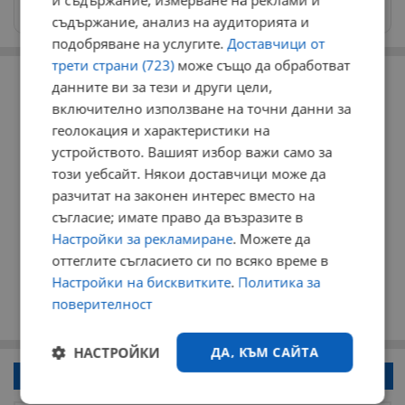
news@dunavmost.com
съдържание, анализ на аудиторията и
подобряване на услугите.
Доставчици от
трети страни (723)
може също да обработват
РЕКЛАМА
данните ви за тези и други цели,
включително използване на точни данни за
геолокация и характеристики на
устройството. Вашият избор важи само за
този уебсайт. Някои доставчици може да
разчитат на законен интерес вместо на
съгласие; имате право да възразите в
Настройки за рекламиране
. Можете да
оттеглите съгласието си по всяко време в
Настройки на бисквитките
.
Политика за
поверителност
НАСТРОЙКИ
ДА, КЪМ САЙТА
Напиши коментар!