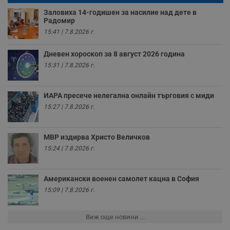
п
о
Заловиха 14-годишен за насилие над дете в
и
Радомир
т
15:41 | 7.8.2026 г.
receive-cookie-deprecation
.hit.gemius.pl
1 година
Т
с
с
Дневен хороскоп за 8 август 2026 година
н
15:31 | 7.8.2026 г.
н
п
б
п
ИАРА пресече нелегална онлайн търговия с миди
с
о
15:27 | 7.8.2026 г.
с
а
р
у
МВР издирва Христо Величков
з
з
15:24 | 7.8.2026 г.
п
ASP.NET_SessionId
Сесия
Т
Microsoft
с
Corporation
Американски военен самолет кацна в София
D
www.dunavmost.com
п
15:09 | 7.8.2026 г.
и
т
к
Виж още новини ...
п
и