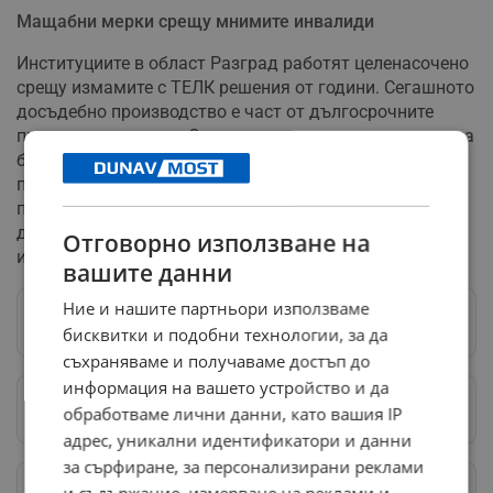
Мащабни мерки срещу мнимите инвалиди
Институциите в област Разград работят целенасочено
срещу измамите с ТЕЛК решения от години. Сегашното
досъдебно производство е част от дългосрочните
проверки в региона. Сериозен прецедент в тази посока
бе отбелязан и по-рано, когато общо 144 мними
пенсионери бяха осъдени по актове на Районна
прокуратура - Разград за използване на неистински
документи с цел получаване на социални пенсии за
Отговорно използване на
инвалидност и добавки за интеграция.
вашите данни
Ние и нашите партньори използваме
Следвай ни в Google News
→
бисквитки и подобни технологии, за да
съхраняваме и получаваме достъп до
информация на вашето устройство и да
Предпочитани източници
→
обработваме лични данни, като вашия IP
адрес, уникални идентификатори и данни
за сърфиране, за персонализирани реклами
Изпращайте снимки и информация на
и съдържание, измерване на реклами и