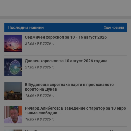
п
о
р
п
н
п
Последни новини
Още новини
к
ч
п
Седмичен хороскоп за 10 - 16 август 2026
с
21:05 | 9.8.2026 г.
б
__cf_bm
29
Т
Cloudflare Inc.
минути
с
.twitter.com
Дневен хороскоп за 10 август 2026 година
59
р
секунди
м
21:02 | 9.8.2026 г.
б
о
у
п
В Будапеща спретнаха парти в пресъхналото
о
корито на Дунав
и
т
18:09 | 9.8.2026 г.
receive-cookie-deprecation
.hit.gemius.pl
1 година
Т
с
Ричард Алибегов: В заведение с таратор за 10 евро
с
- няма свободни...
н
н
18:03 | 9.8.2026 г.
п
б
п