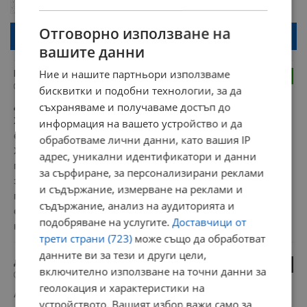
коментар или да гласувате изискваме да се идентифицирате с
google акаунт.
Отговорно използване на
Натискайки на бутона "Вход с google" по-долу, коментарът ви ще
бъде публикуван анонимно под псевдонима който сте попълнили
вашите данни
по-горе в полето "Твоето име". Никаква лична информация за вас
няма да бъде съхранявана при нас или показвана на други
потребители.
Ние и нашите партньори използваме
БПЦ би трябвало
2
17:47 | 29.12.2023 г.
бисквитки и подобни технологии, за да
съхраняваме и получаваме достъп до
да му прости.

Жан Валжан също откраднал няколко сребърни  вилици от 
информация на вашето устройство и да
епископа който го приютил и нахранил и когато  инспектор 
обработваме лични данни, като вашия IP
Жавер го хваща и го закарва при епископа той вместо да го 
адрес, уникални идентификатори и данни
предаде му дава и останалите прибори с думите-" Ти синко 
за сърфиране, за персонализирани реклами
забрави и тия прибори!" с което го оневинява и Жавер го 
и съдържание, измерване на реклами и
пуска. По-късно Валжан разбира за това действие на 
съдържание, анализ на аудиторията и
епископа , търси го да му върне откраднатото но не го 
подобряване на услугите.
Доставчици от
намира. Започва бизнес и става защитник на бедните.
трети страни (723)
може също да обработват
данните ви за тези и други цели,
до 3
0
включително използване на точни данни за
17:36 | 29.12.2023 г.
геолокация и характеристики на
Ами хайде вървете я съборете и нея като ПСА, нали 
устройството. Вашият избор важи само за