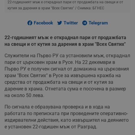
22-годишният мъж е откраднал пари от продажбата на свещи и от
кутия за дарения в храм "Всех Святих"
/ Снимка: БГНЕС
Facebook
Twitter
Telegram
22-годишният мъж е откраднал пари от продажбата
на свещи и от кутия за дарения в храм "Всех Святих"
Служители на Първо РУ са установили мъж, откраднал
пари от църковен храм в Русе. На 22 декември в
Първо РУ е получен сигнал от домакина на църковния
храм "Всех Святих" в Русе за извършена кражба на
средства от продажбата на свещи и от кутия за
дарение в храма. Отнетата сума е посочена в размер
на около 50 лева.
По сигнала е образувана проверка и в хода на
работата по преписката при проведените оперативно-
издирвателни действия, като извършител на деянието
е установен 22-годишен мъж от Разград.