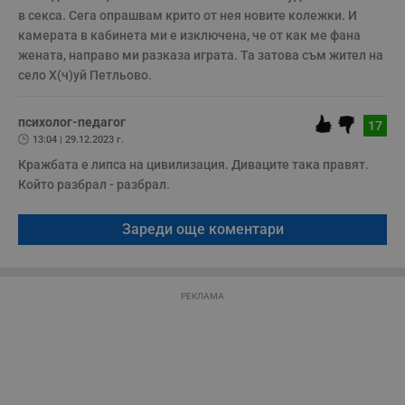
Некласифицирани
в секса. Сега опрашвам крито от нея новите колежки. И 
камерата в кабинета ми е изключена, че от как ме фана 
жената, направо ми разказа играта. Та затова съм жител на 
село Х(ч)уй Петльово.
психолог-педагог
17
Строго необходимо
Ефективност
13:04 | 29.12.2023 г.
Таргетиране
Функционалност
Кражбата е липса на цивилизация. Диваците така правят. 
Некласифицирани
Който разбрал - разбрал. 
Строго необходимите бисквитки позволяват основната
функционалност на уебсайта, като потребителско
Зареди още коментари
влизане и управление на акаунта. Уебсайтът не може да
се използва правилно без строго необходими
бисквитки.
Валиден
РЕКЛАМА
Име
Доставчик
/
Домейн
О
до
__RequestVerificationToken
Сесия
Т
Microsoft
п
Corporation
ф
www.dunavmost.com
з
п
и