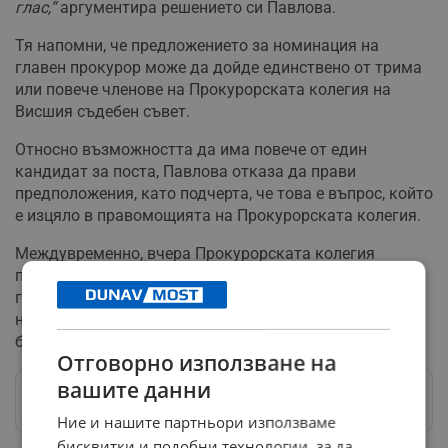
глас,“
аргументира решението си Павлова.
Тя напомни, че предложението за номинация на
главен прокурор може да дойде единствено от трима
или повече членове на Прокурорската колегия на
Висшия съдебен съвет.
Относно възможността да има повече от един
кандидат за поста, Павлова отказа да прави
предположения, като подчерта, че това е въпрос, който
е изцяло в правомощията на Прокурорската колегия.
Междувременно, вчера Прокурорската колегия
предложи график за процедурата по избор на нов
главен прокурор, като ключовата дата за гласуване е
насрочена за 16 януари, след като предложението
бъде одобрено от Пленума на Висшия съдебен съвет.
Отговорно използване на
вашите данни
Следвай ни в Google News
→
Ние и нашите партньори използваме
бисквитки и подобни технологии, за да