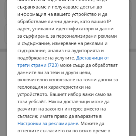
съхраняваме и получаваме достъп до
Предпочитани източници
→
информация на вашето устройство и да
обработваме лични данни, като вашия IP
адрес, уникални идентификатори и данни
Изпращайте снимки и информация на
за сърфиране, за персонализирани реклами
news@dunavmost.com
и съдържание, измерване на реклами и
съдържание, анализ на аудиторията и
РЕКЛАМА
подобряване на услугите.
Доставчици от
трети страни (723)
може също да обработват
данните ви за тези и други цели,
включително използване на точни данни за
геолокация и характеристики на
устройството. Вашият избор важи само за
този уебсайт. Някои доставчици може да
разчитат на законен интерес вместо на
съгласие; имате право да възразите в
Настройки за рекламиране
. Можете да
оттеглите съгласието си по всяко време в