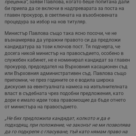
преценка“,
заяви Павлова, когато беше попитана дали
би приела да се включи в надпреварата за поста на
главен прокурор, в светлината на възобновената
процедура за избор на нов титуляр.
Министър Павлова също така ясно посочи, че не
възнамерява да упражни правото си да предложи
кандидатура за този ключов пост. Тя подчерта, че
досега никой министър на правосъдието, особено в
служебен кабинет, не е номинирал кандидат за главен
прокурор, председател на Върховния касационен съд
или Върховния административен съд. Павлова също
припомни, че през годините се е водила широка
дискусия за евентуалната намеса на изпълнителната
власт в съдебната чрез подобни предложения, като
дори е имало идеи това правомощие да бъде отнето
от министъра на правосъдието.
„Не бих предложила кандидат, колкото и да е
подходящ, при положение, че законът не ми позволява
да го подкрепя с гласуване, тъй като нямам право на