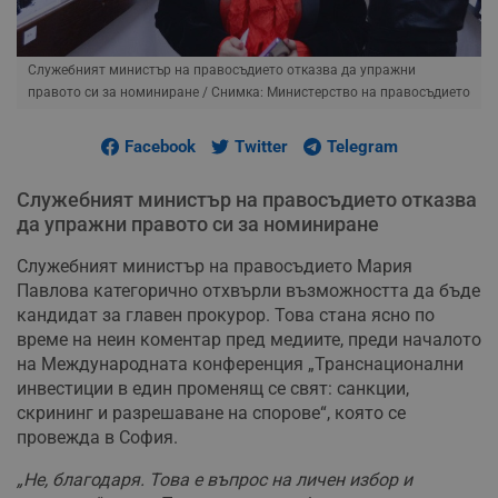
Служебният министър на правосъдието отказва да упражни
правото си за номиниране
/ Снимка: Министерство на правосъдието
Facebook
Twitter
Telegram
Служебният министър на правосъдието отказва
да упражни правото си за номиниране
Служебният министър на правосъдието Мария
Павлова категорично отхвърли възможността да бъде
кандидат за главен прокурор. Това стана ясно по
време на неин коментар пред медиите, преди началото
на Международната конференция „Транснационални
инвестиции в един променящ се свят: санкции,
скрининг и разрешаване на спорове“, която се
провежда в София.
„Не, благодаря. Това е въпрос на личен избор и