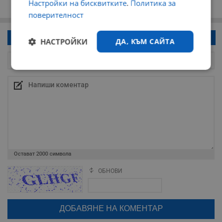
Настройки на бисквитките
.
Политика за
поверителност
Напиши коментар!
НАСТРОЙКИ
ДА, КЪМ САЙТА
Строго
Ефективност
необходимо
Таргетиране
Функционалност
Остават
2000
символа
Некласифицирани
ОБНОВИ
Поради зачестилите злоупотреби в сайта, за да оставите анонимен
коментар или да гласувате изискваме да се идентифицирате с
google акаунт.
Натискайки на бутона "Вход с google" по-долу, коментарът ви ще
бъде публикуван анонимно под псевдонима който сте попълнили
по-горе в полето "Твоето име". Никаква лична информация за вас