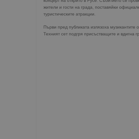
концерт на открито в Русе. Събитието се про
жители и гости на града, поставяйки официа
туристическите атракции.
Първи пред публиката излязоха музикантите 
Техният сет подгря присъстващите и вдигна г