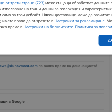
и от трети страни (723)
може също да обработват данните в
 използване на точни данни за геолокация и характеристик
 само за този уебсайт. Някои доставчици може да разчитат 
; имате право да възразите в
Настройки за рекламиране
. М
сяко време в
Настройки на бисквитките
.
Политика за повер
Д
Ефективност
Таргетиране
Функционалност
Н
ews@dunavmost.com
по всяко време на денонощието!
еобходимо
Ефективност
Таргетиране
Функционалност
Неклас
ници в Google
→
исквитки позволяват основната функционалност на уебсайта, като потребителско
не може да се използва правилно без строго необходими бисквитки.