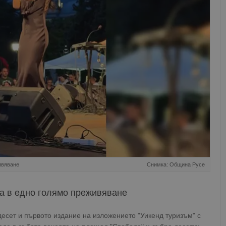
ивяване
Снимка: Община Русе
а в едно голямо преживяване
есет и първото издание на изложението "Уикенд туризъм" с