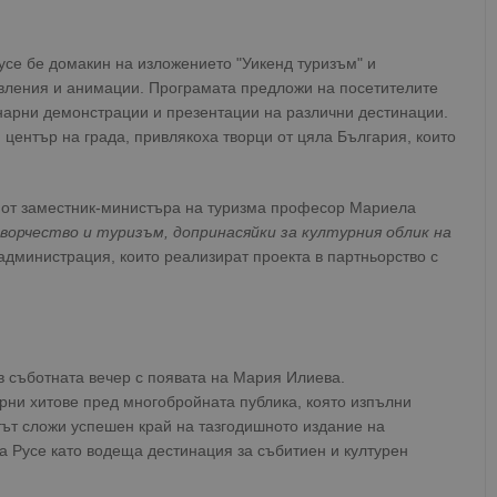
Русе бе домакин на изложението "Уикенд туризъм" и
вления и анимации. Програмата предложи на посетителите
инарни демонстрации и презентации на различни дестинации.
център на града, привлякоха творци от цяла България, които
 от заместник-министъра на туризма професор Мариела
орчество и туризъм, допринасяйки за културния облик на
 администрация, които реализират проекта в партньорство с
в съботната вечер с появата на Мария Илиева.
рни хитове пред многобройната публика, която изпълни
тът сложи успешен край на тазгодишното издание на
а Русе като водеща дестинация за събитиен и културен