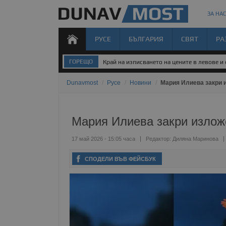
ЗА НАС
РУСЕ
БЪЛГАРИЯ
СВЯТ
РА
ГОРЕЩО
Край на изписването на цените в левове и
Dunavmost
/
Русе
/
Новини
/
Мария Илиева закри 
Мария Илиева закри изложе
17 май 2026 - 15:05 часа
Редактор:
Диляна Маринова
СПОДЕЛИ ВЪВ ФЕЙСБУК