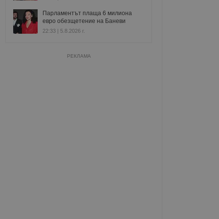
Парламентът плаща 6 милиона
евро обезщетение на Баневи
22:33 | 5.8.2026 г.
РЕКЛАМА