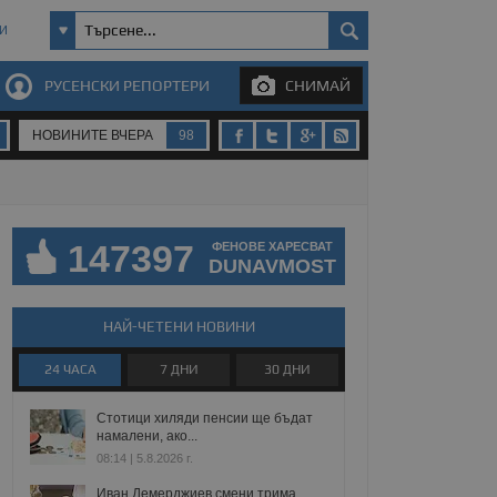
И
РУСЕНСКИ РЕПОРТЕРИ
СНИМАЙ
НОВИНИТЕ ВЧЕРА
98
147397
ФЕНОВЕ ХАРЕСВАТ
DUNAVMOST
НАЙ-ЧЕТЕНИ НОВИНИ
24 ЧАСА
7 ДНИ
30 ДНИ
Стотици хиляди пенсии ще бъдат
намалени, ако...
08:14 | 5.8.2026 г.
Иван Демерджиев смени трима