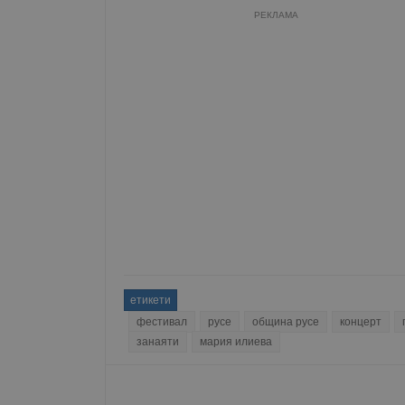
РЕКЛАМА
Име
__RequestVerificationT
VISITOR_PRIVACY_MET
__cf_bm
етикети
receive-cookie-depreca
фестивал
русе
община русе
концерт
занаяти
мария илиева
ASP.NET_SessionId