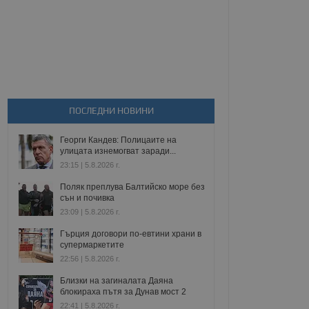
ПОСЛЕДНИ НОВИНИ
Георги Кандев: Полицаите на
улицата изнемогват заради...
23:15 | 5.8.2026 г.
Поляк преплува Балтийско море без
сън и почивка
23:09 | 5.8.2026 г.
Гърция договори по-евтини храни в
супермаркетите
22:56 | 5.8.2026 г.
Близки на загиналата Даяна
блокираха пътя за Дунав мост 2
22:41 | 5.8.2026 г.