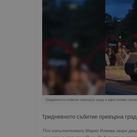
Тридневното събитие превърна града в едно голямо преж
Тридневното събитие превърна град
Поп изпълнителката Мария Илиева закри двад