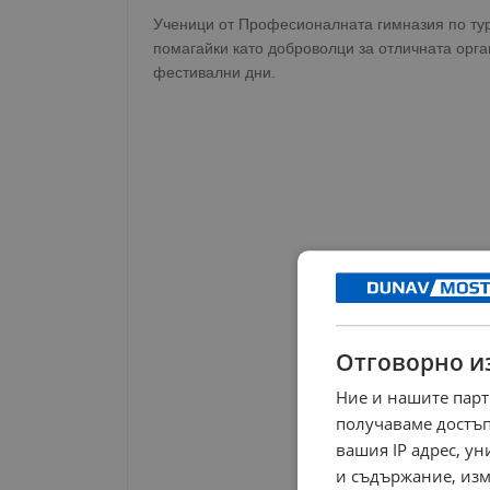
Ученици от Професионалната гимназия по тур
помагайки като доброволци за отличната орг
фестивални дни.
Отговорно и
Ние и нашите парт
получаваме достъп
вашия IP адрес, у
и съдържание, изм