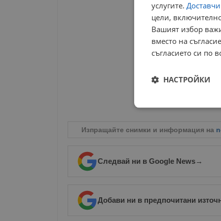
услугите.
Доставчиц
цели, включително
Вашият избор важи
вместо на съгласие
съгласието си по в
НАСТРОЙКИ
Строго
необходимо
Изпращайте снимки и информация на
n
Следвай ни в Google News
→
Строго н
Добави ни в предпочитани източ
Строго необходимите б
на акаунта. Уебсайтът 