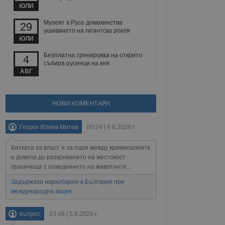
йният потребител може
ЮЛИ
 уебсайт.
Музеят в Русе домакинства
29
ушиването на гигантска рокля
ЮЛИ
Описание
Безплатна тренировка на открито
4
събира русенци на кея
ребителски
елското поведение и
АВГ
раници на сайта. Тя
яване на сайта. Тя
не на прегледи на
формация, която е
взаимодействат с
нкционалност в целия
прекарано на
редпочитанията на
НОВИ КОМЕНТАРИ
 сайтове; тя може
остта на социалните
тора на сайта.
използва новата или
Георги Илиев Митев
00:24 | 6.8.2026 г.
елски взаимодействия
нето и потребителския
Битката за власт и за пари между криминалните
рез събиране на данни
е довела до разкриването на жестокост
 помага за
граничеща с поведението на животните...
отребителите се
тапите на тестване.
Задържаха наркобарон в България при
международна акция
тистически данни,
 броя на посещенията,
 са били заредени.
елския опит.
въпрос
23:48 | 5.8.2026 г.