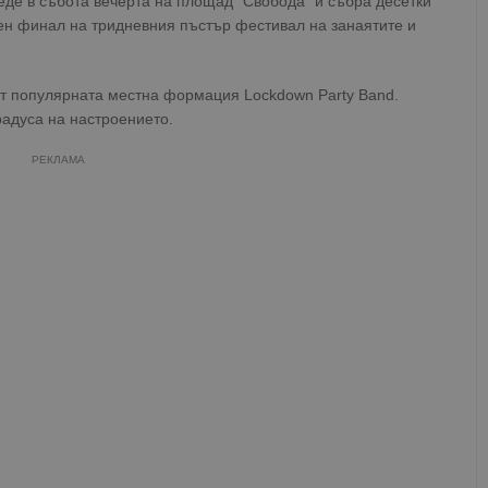
веде в събота вечерта на площад "Свобода" и събра десетки
лен финал на тридневния пъстър фестивал на занаятите и
от популярната местна формация Lockdown Party Band.
радуса на настроението.
РЕКЛАМА