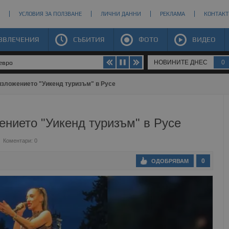
УСЛОВИЯ ЗА ПОЛЗВАНЕ
ЛИЧНИ ДАННИ
РЕКЛАМА
КОНТАКТ
ЗВЛЕЧЕНИЯ
СЪБИТИЯ
ФОТО
ВИДЕО
НОВИНИТЕ ДНЕС
0
 евро
изложението "Уикенд туризъм" в Русе
нието "Уикенд туризъм" в Русе
Коментари: 0
0
ОДОБРЯВАМ