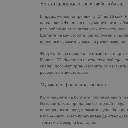
Богата програма и занаятчийски базар
В продължение на три дни, от 14 до 16 май, 
паралелния Фестивал на туристическите заба
разнообразие от занаятчийски ателиета, кул
Шатрите на майсторите, разположени в самия 
представиха своите уникални ръчни изделия.
Форумът беше официално открит в четвъртък
Модева.
"Събитието съчетава традиция, тв
града"
, посочват организаторите от местната
ресорното министерство.
Музикален финал под звездите
Кулминацията на богатата програма настъпи 
Изпълнителката представи своите най-популя
пространството пред голямата сцена. Концер
изложението, което продължава да утвърждав
туризъм в Северна България.