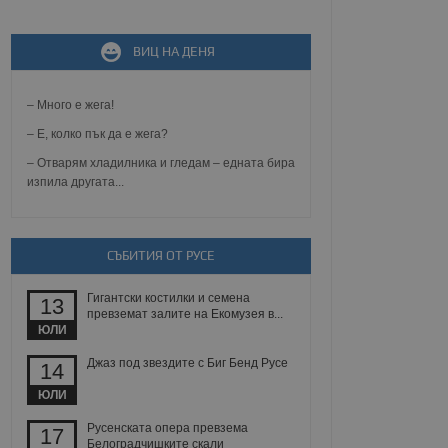
ВИЦ НА ДЕНЯ
не, зададена от уеб
 ASP.NET MVC
спре неразрешеното
т, известно като
– Много е жега!
тове. Той не съдържа
щожава при затваряне
– Е, колко пък да е жега?
– Отварям хладилника и гледам – едната бира
ение на съгласието на
изпила другата...
ст за тяхното
а данни за съгласието
ични политики и
антира, че техните
 сесии.
СЪБИТИЯ ОТ РУСЕ
аничаване между хората
а, за да се правят
Гигантски костилки и семена
хния уебсайт.
13
превземат залите на Екомузея в...
ЮЛИ
сигнализира на
 на бисквитките,
Джаз под звездите с Биг Бенд Русе
14
а съответствие и
ндарти и
ЮЛИ
ck и предоставя
Русенската опера превзема
17
требител използва
Белоградчишките скали