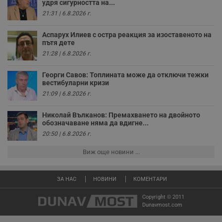
з
удря сигурността на...
п
21:31 | 6.8.2026 г.
ASP.NET_SessionId
Сесия
Т
Microsoft
с
Corporation
Аспарух Илиев с остра реакция за изоставеното на
D
www.dunavmost.com
пътя дете
п
и
21:28 | 6.8.2026 г.
т
к
п
Георги Савов: Топлината може да отключи тежки
и
вестибуларни кризи
у
р
21:09 | 6.8.2026 г.
к
п
д
Николай Вълканов: Премахването на двойното
д
обозначаване няма да вдигне...
п
у
20:50 | 6.8.2026 г.
Виж още новини ...
Доставчик
/
Валиден
Валиден
ЗА НАС
НОВИНИ
КОМЕНТАРИ
Име
Име
Доставчик
/
Домейн
Описание
Описание
Домейн
Доставчик
/
до
Валиден
до
Име
Описание
Домейн
до
Copyright © 2011
_sharedID
__Secure-
.dunavmost.com
.youtube.com
11
Тази бисквитка се
5 месеца
Dunavmost.com
ROLLOUT_TOKEN
месеца 4
използва, за да се
4
__gfp_s_64b
.vbox7.com
1 година
Тази бисквитка се
Доставчик
/
Валиден
Име
Описание
седмици
даде възможност
седмици
използва за
Домейн
до
за потребителски