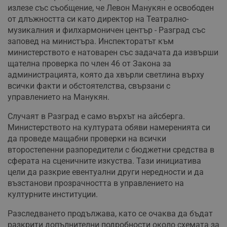
излезе със съобщение, че Левон Манукян е освободен
от длъжността си като директор на Театрално-
музикалния и филхармоничен център - Разград със
заповед на министъра. Инспекторатът към
министерството е натоварен със задачата да извърши
щателна проверка по член 46 от Закона за
администрацията, която да хвърли светлина върху
всички факти и обстоятелства, свързани с
управлението на Манукян.
Случаят в Разград е само върхът на айсберга.
Министерството на културата обяви намеренията си
да проведе мащабни проверки на всички
второстепенни разпоредители с бюджетни средства в
сферата на сценичните изкуства. Тази инициатива
цели да разкрие евентуални други нередности и да
възстанови прозрачността в управлението на
културните институции.
Разследването продължава, като се очаква да бъдат
разкрити допълнителни подробности около схемата за