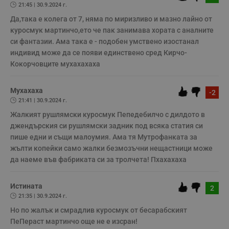
21:45 | 30.9.2024 г.
Строго необходимо
Ефективност
Да,така е колега от 7, няма по миризливо и мазно лайно от 
куросмук мартинчо,ето че пак занимава хората с аналните 
Таргетиране
Функционалност
си фантазии. Ама така е - подобен умствено изостанал 
Некласифицирани
индивид може да се появи единствено сред Кирчо-
Кокорчовците мухахахаха 
Строго необходимите бисквитки позволяват основната
функционалност на уебсайта, като потребителско
влизане и управление на акаунта. Уебсайтът не може да
се използва правилно без строго необходими
Мухахаха
-2
бисквитки.
21:41 | 30.9.2024 г.
Валиден
Жалкият рушлямски куросмук Пепедебилчо с дилдото в 
Име
Доставчик
/
Домейн
О
до
джендърския си рушлямски задник под всяка статия си 
__RequestVerificationToken
Сесия
Т
Microsoft
пише едни и същи малоумия. Ама тя Мутрофанката за 
п
Corporation
жълти копейки само жалки безмозъчни нещастници може 
ф
www.dunavmost.com
з
да наеме във фабриката си за тролчета! Пхахахаха
п
и
п
A
Истината
2
т
21:35 | 30.9.2024 г.
е
д
Но по жалък и смрадлив куросмук от бесарабският 
н
п
ПеПераст мартинчо още не е изсран! 
с