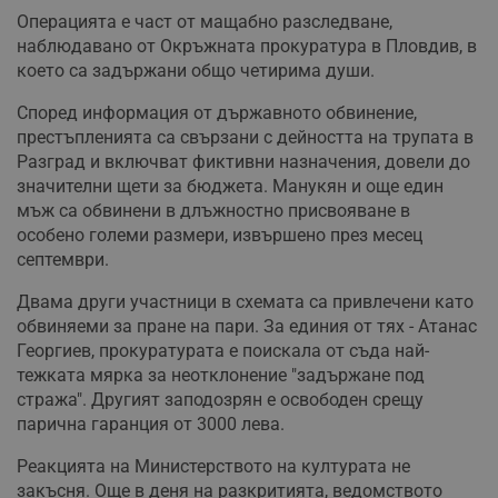
Операцията е част от мащабно разследване,
наблюдавано от Окръжната прокуратура в Пловдив, в
което са задържани общо четирима души.
Според информация от държавното обвинение,
престъпленията са свързани с дейността на трупата в
Разград и включват фиктивни назначения, довели до
значителни щети за бюджета. Манукян и още един
мъж са обвинени в длъжностно присвояване в
особено големи размери, извършено през месец
септември.
Двама други участници в схемата са привлечени като
обвиняеми за пране на пари. За единия от тях - Атанас
Георгиев, прокуратурата е поискала от съда най-
тежката мярка за неотклонение "задържане под
стража". Другият заподозрян е освободен срещу
парична гаранция от 3000 лева.
Реакцията на Министерството на културата не
закъсня. Още в деня на разкритията, ведомството