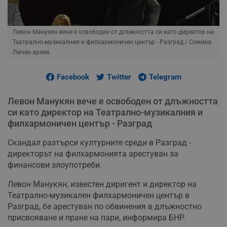
Левон Манукян вече е освободен от длъжността си като директор на
Театрално-музикалния и филхармоничен център - Разград
/ Снимка:
Личен архив
Facebook
Twitter
Telegram
Левон Манукян вече е освободен от длъжността
си като директор на Театрално-музикалния и
филхармоничен център - Разград
Скандал разтърси културните среди в Разград -
директорът на филхармонията арестуван за
финансови злоупотреби.
Левон Манукян, известен диригент и директор на
Театрално-музикален филхармоничен център в
Разград, бе арестуван по обвинения в длъжностно
присвояване и пране на пари, информира БНР.