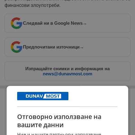
финансови злоупотреби.
Следвай ни в Google News
→
Предпочитани източници
→
Изпращайте снимки и информация на
news@dunavmost.com
РЕКЛАМА
Отговорно използване на
вашите данни
Ние и нашите партньори използваме