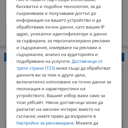
бисквитки и подобни технологии, за да
съхраняваме и получаваме достъп до
информация на вашето устройство и да
обработваме лични данни, като вашия IP
адрес, уникални идентификатори и данни
за сърфиране, за персонализирани реклами
и съдържание, измерване на реклами и
съдържание, анализ на аудиторията и
Напиши коментар!
подобряване на услугите.
Доставчици от
трети страни (723)
може също да обработват
данните ви за тези и други цели,
включително използване на точни данни за
геолокация и характеристики на
устройството. Вашият избор важи само за
този уебсайт. Някои доставчици може да
разчитат на законен интерес вместо на
съгласие; имате право да възразите в
Настройки за рекламиране
. Можете да
Остават
2000
символа