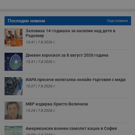
з
б
VISITOR_PRIVACY_METADATA
5 месеца
Т
YouTube
Последни новини
4
с
.youtube.com
Още новини
седмици
с
с
Заловиха 14-годишен за насилие над дете в
п
Радомир
и
п
15:41 | 7.8.2026 г.
т
в
с
Дневен хороскоп за 8 август 2026 година
з
15:31 | 7.8.2026 г.
с
п
о
р
ИАРА пресече нелегална онлайн търговия с миди
п
н
15:27 | 7.8.2026 г.
п
к
ч
п
МВР издирва Христо Величков
с
б
15:24 | 7.8.2026 г.
__cf_bm
29
Т
Cloudflare Inc.
минути
с
.twitter.com
59
р
Американски военен самолет кацна в София
секунди
м
б