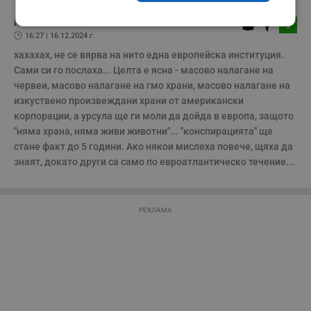
йхъ
9
Строго
Ефективност
16:27 | 16.12.2024 г.
необходимо
хахахах, не се вярва на нито една европейска институция. 
Сами си го послаха... Целта е ясна - масово налагане на 
червеи, масово налагане на гмо храни, масово налагане на 
Таргетиране
Функционалност
изкуствено произвеждани храни от американски 
корпорации, а урсула ще ги моли да дойда в европа, защото 
"няма храна, няма живи животни"... "конспирацията" ще 
Некласифицирани
стане факт до 5 години. Ако някои мислеха повече, щяха да 
знаят, докато други са само по евроатлантическо течение...
РЕКЛАМА
Строго необходимо
Ефективност
Таргетиране
Функционалност
Некласифицирани
Строго необходимите бисквитки позволяват основната