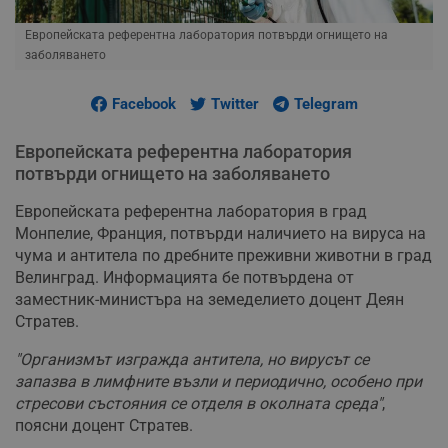
Европейската референтна лаборатория потвърди огнището на
заболяването
Facebook
Twitter
Telegram
Европейската референтна лаборатория
потвърди огнището на заболяването
Европейската референтна лаборатория в град
Монпелие, Франция, потвърди наличието на вируса на
чума и антитела по дребните преживни животни в град
Велинград. Информацията бе потвърдена от
заместник-министъра на земеделието доцент Деян
Стратев.
"Организмът изгражда антитела, но вирусът се
запазва в лимфните възли и периодично, особено при
стресови състояния се отделя в околната среда"
,
поясни доцент Стратев.