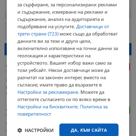
за сърфиране, за персонализирани реклами
и съдържание, измерване на реклами и
Остават
2000
символа
съдържание, анализ на аудиторията и
подобряване на услугите.
Доставчици от
ОБНОВИ
Поради зачестилите злоупотреби в сайта, за да оставите анонимен
трети страни (723)
може също да обработват
коментар или да гласувате изискваме да се идентифицирате с
google акаунт.
данните ви за тези и други цели,
Натискайки на бутона "Вход с google" по-долу, коментарът ви ще
включително използване на точни данни за
бъде публикуван анонимно под псевдонима който сте попълнили
геолокация и характеристики на
по-горе в полето "Твоето име". Никаква лична информация за вас
няма да бъде съхранявана при нас или показвана на други
устройството. Вашият избор важи само за
потребители.
остап
-1
този уебсайт. Някои доставчици може да
08:55 | 17.12.2024 г.
разчитат на законен интерес вместо на
някой да е ачаквал нещо друго ?! Нали собственици на " 
съгласие; имате право да възразите в
референтна лаборатория" са тия , които поръчват 
Настройки за рекламиране
. Можете да
избиването на животните в България !!!!
оттеглите съгласието си по всяко време в
Настройки на бисквитките
.
Политика за
Аз
10
поверителност
17:42 | 16.12.2024 г.
очакваше се. Може и да са и платили на 
НАСТРОЙКИ
ДА, КЪМ САЙТА
лабораторията.След като ЕС са решили, мърдане НЯМА.