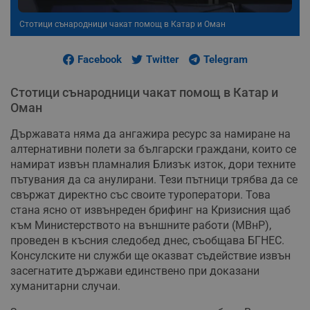
Стотици сънародници чакат помощ в Катар и Оман
Facebook
Twitter
Telegram
Стотици сънародници чакат помощ в Катар и
Оман
Държавата няма да ангажира ресурс за намиране на
алтернативни полети за български граждани, които се
намират извън пламналия Близък изток, дори техните
пътувания да са анулирани. Тези пътници трябва да се
свържат директно със своите туроператори. Това
стана ясно от извънреден брифинг на Кризисния щаб
към Министерството на външните работи (МВнР),
проведен в късния следобед днес, съобщава БГНЕС.
Консулските ни служби ще оказват съдействие извън
засегнатите държави единствено при доказани
хуманитарни случаи.