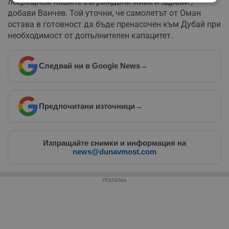
посрещнем нашите съграждани живи и здрави"
,
Строго
Ефективност
необходимо
добави Ванчев. Той уточни, че самолетът от Оман
остава в готовност да бъде пренасочен към Дубай при
необходимост от допълнителен капацитет.
Таргетиране
Функционалност
Следвай ни в Google News
→
Некласифицирани
Предпочитани източници
→
Изпращайте снимки и информация на
news@dunavmost.com
Строго необходимо
Ефективност
Таргетиране
Функционалност
РЕКЛАМА
Некласифицирани
Строго необходимите бисквитки позволяват основната
функционалност на уебсайта, като потребителско
влизане и управление на акаунта. Уебсайтът не може да