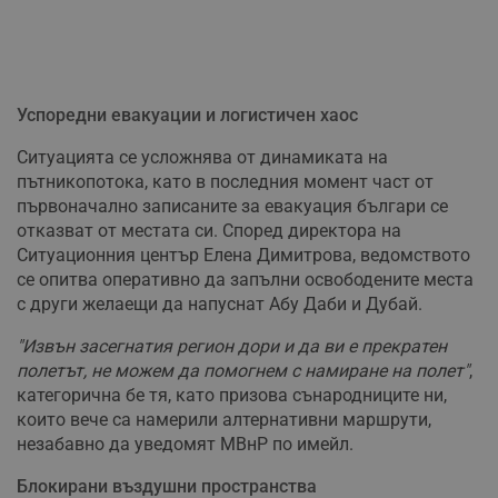
Успоредни евакуации и логистичен хаос
Ситуацията се усложнява от динамиката на
пътникопотока, като в последния момент част от
първоначално записаните за евакуация българи се
отказват от местата си. Според директора на
Ситуационния център Елена Димитрова, ведомството
се опитва оперативно да запълни освободените места
с други желаещи да напуснат Абу Даби и Дубай.
"Извън засегнатия регион дори и да ви е прекратен
полетът, не можем да помогнем с намиране на полет"
,
категорична бе тя, като призова сънародниците ни,
които вече са намерили алтернативни маршрути,
незабавно да уведомят МВнР по имейл.
Блокирани въздушни пространства