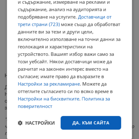
и съдържание, измерване на реклами и
съдържание, анализ на аудиторията и
подобряване на услугите.
Доставчици от
трети страни (723)
може също да обработват
данните ви за тези и други цели,
включително използване на точни данни за
геолокация и характеристики на
устройството. Вашият избор важи само за
този уебсайт. Някои доставчици може да
разчитат на законен интерес вместо на
Нощни полети към София
съгласие; имате право да възразите в
Настройки за рекламиране
. Можете да
Директорът на дирекция "Консулски отношения"
оттеглите съгласието си по всяко време в
Николай Ванчев обяви, че държавният авиационен
Настройки на бисквитките
.
Политика за
оператор, който разполага с 90 места, ще бъде готов
поверителност
за обратен полет около 20:00 часа местно време.
"Около 23:00 часа местно време се очаква полетът на
НАСТРОЙКИ
ДА, КЪМ САЙТА
частната компания да тръгне оттам и да пътува около
пет или шест часа. Ще се радваме след полунощ да