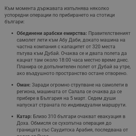
Към момента държавата изпълнява няколко
успоредни операции по прибирането на стотици
българи:
Обединени арабски емирства:
Правителственият
самолет лети към Абу Даби, докато машина на
частна компания с капацитет от 320 места
пътува към Дубай. Очаква се и двата полета да
кацнат там около 18:00 часа местно време днес.
Планира се допълнителен полет от Дубай за утре,
ако въздушното пространство остане отворено.
Оман:
Заради огромно струпване на самолети в
региона, машината от Салала се очаква да се
прибере в България на 5 март. Седем души
напускат страната по индивидуални маршрути.
Катар:
Близо 310 българи очакват евакуация в
Доха. Обмисля се сухопътна операция до
границата със Саудитска Арабия, последвана от