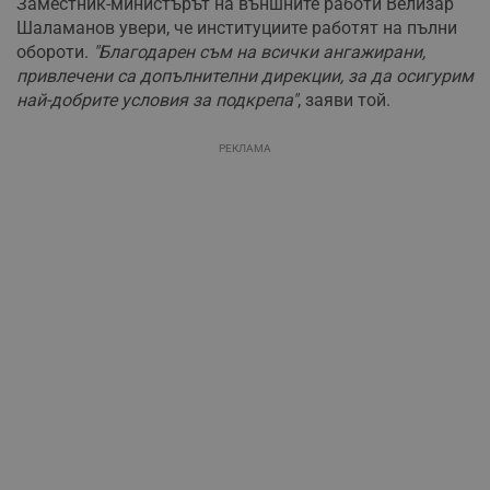
Заместник-министърът на външните работи Велизар
Шаламанов увери, че институциите работят на пълни
обороти.
"Благодарен съм на всички ангажирани,
привлечени са допълнителни дирекции, за да осигурим
най-добрите условия за подкрепа"
, заяви той.
РЕКЛАМА