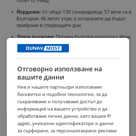
полет от Рияд.
Йордания:
От общо 130 сънародници, 57 вече са в
България, 46 летят утре, а останалите ще бъдат
прибрани в следващите дни.
Други държави:
Петима българи напуснаха Ирак
през Турция. Договорени са 30 места от
Саудитска Арабия и се придвижват 25 души от
Бахрейн. Ситуацията в Кувейт остава критична
заради затвореното въздушно пространство,
Отговорно използване на
където 10 сънародници чакат помощ.
вашите данни
РЕКЛАМА
Ние и нашите партньори използваме
бисквитки и подобни технологии, за да
съхраняваме и получаваме достъп до
информация на вашето устройство и да
обработваме лични данни, като вашия IP
адрес, уникални идентификатори и данни
за сърфиране, за персонализирани реклами