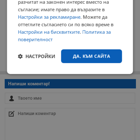
разчитат на законен интерес вместо на
съгласие; имате право да възразите в
Настройки за рекламиране
. Можете да
оттеглите съгласието си по всяко време в
Настройки на бисквитките
.
Политика за
поверителност
НАСТРОЙКИ
ДА, КЪМ САЙТА
Строго
Ефективност
необходимо
Напиши коментар!
Таргетиране
Функционалност
Некласифицирани