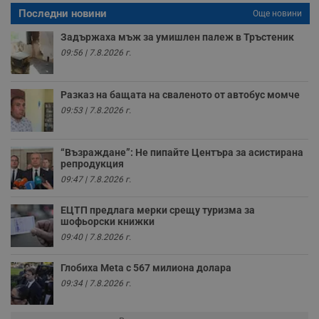
р
п
Последни новини
Още новини
н
п
Задържаха мъж за умишлен палеж в Тръстеник
к
ч
09:56 | 7.8.2026 г.
п
с
б
Разказ на бащата на сваленото от автобус момче
__cf_bm
29
Т
Cloudflare Inc.
09:53 | 7.8.2026 г.
минути
с
.twitter.com
59
р
секунди
м
б
о
“Възраждане”: Не пипайте Центъра за асистирана
у
репродукция
п
09:47 | 7.8.2026 г.
о
и
т
ЕЦТП предлага мерки срещу туризма за
шофьорски книжки
receive-cookie-deprecation
.hit.gemius.pl
1 година
Т
с
09:40 | 7.8.2026 г.
с
н
н
Глобиха Meta с 567 милиона долара
п
б
09:34 | 7.8.2026 г.
п
с
о