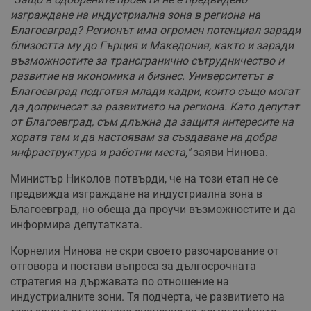
изграждане на индустриална зона в региона на
Благоевград? Регионът има огромен потенциал заради
близостта му до Гърция и Македония, както и заради
възможностите за трансгранично сътрудничество и
развитие на икономика и бизнес. Университетът в
Благоевград подготвя млади кадри, които също могат
да допринесат за развитието на региона. Като депутат
от Благоевград, съм длъжна да защитя интересите на
хората там и да настоявам за създаване на добра
инфраструктура и работни места,"
заяви Нинова.
Министър Николов потвърди, че на този етап не се
предвижда изграждане на индустриална зона в
Благоевград, но обеща да проучи възможностите и да
информира депутатката.
Корнелия Нинова не скри своето разочарование от
отговора и постави въпроса за дългосрочната
стратегия на държавата по отношение на
индустриалните зони. Тя подчерта, че развитието на