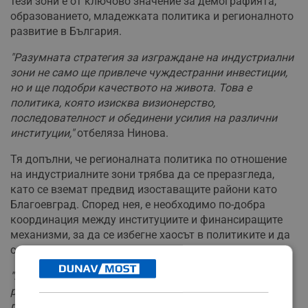
тези зони е от ключово значение за демографията,
образованието, младежката политика и регионалното
развитие в България.
"Разумната стратегия за изграждане на индустриални
зони не само ще привлече чуждестранни инвестиции,
но и ще подобри качеството на живота. Това е
политика, която изисква визионерство,
последователност и обединени усилия на различни
институции,"
отбеляза Нинова.
Тя допълни, че регионалната политика по отношение
на индустриалните зони трябва да се преразгледа,
като се вземат предвид изоставащите райони като
Благоевград. Според нея, е необходимо по-добра
координация между институциите и финансиращите
механизми, за да се избегне хаосът в политиките и да
се постигне реален напредък.
"Нашата категорична позиция е да има
реиндустриализация на страната, защото без
производство нищо не може да се направи.