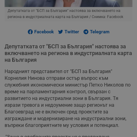
Депутатката от "БСП за България" настоява за включването на
региона в индустриалната карта на България
/ Снимка: Facebook
Facebook
Twitter
Telegram
Депутатката от "БСП за България" настоява за
включването на региона в индустриалната карта
на България
Народният представител от "БСП за България"
Корнелия Нинова отправи остър въпрос към
служебния икономически министър Петко Николов по
време на парламентарния контрол, свързан с
развитието на индустриални зони в България. Тя
изрази тревога и недоумение защо регионът на
Благоевград не е включен сред проектите за
изграждане и модернизиране на индустриални зони,
въпреки благоприятните му условия и потенциал.
"Защо в одобрените проекти не е предвидено