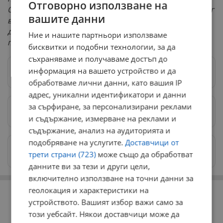
Отговорно използване на
Обвързването на образованието с икономиката е друг
вашите данни
важен стратегически въпрос, за който също се иска
държавническо отношение, редовно правителство и
Ние и нашите партньори използваме
политическа стабилност,"
заключи Нинова.
бисквитки и подобни технологии, за да
съхраняваме и получаваме достъп до
информация на вашето устройство и да
Следвай ни в Google News
→
обработваме лични данни, като вашия IP
адрес, уникални идентификатори и данни
за сърфиране, за персонализирани реклами
Предпочитани източници
→
и съдържание, измерване на реклами и
съдържание, анализ на аудиторията и
подобряване на услугите.
Доставчици от
Изпращайте снимки и информация на
трети страни (723)
може също да обработват
news@dunavmost.com
данните ви за тези и други цели,
включително използване на точни данни за
РЕКЛАМА
геолокация и характеристики на
устройството. Вашият избор важи само за
този уебсайт. Някои доставчици може да