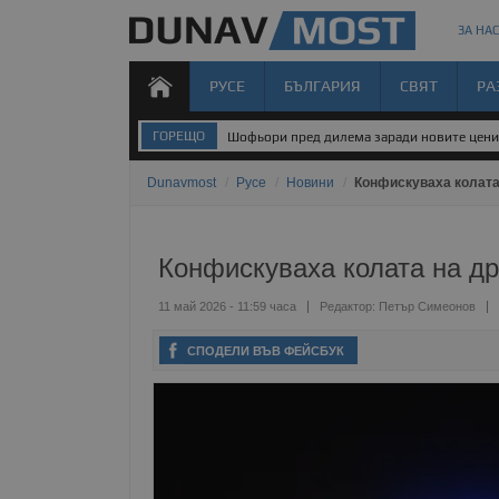
ЗА НАС
РУСЕ
БЪЛГАРИЯ
СВЯТ
РА
ГОРЕЩО
Шофьори пред дилема заради новите цени
Dunavmost
/
Русе
/
Новини
/
Конфискуваха колата
Конфискуваха колата на д
11 май 2026 - 11:59 часа
Редактор:
Петър Симеонов
СПОДЕЛИ ВЪВ ФЕЙСБУК