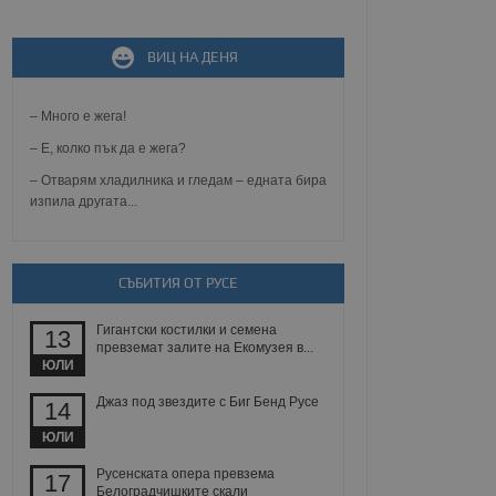
не, зададена от уеб
 ASP.NET MVC
ВИЦ НА ДЕНЯ
спре неразрешеното
т, известно като
тове. Той не съдържа
– Много е жега!
щожава при затваряне
– Е, колко пък да е жега?
ение на съгласието на
ст за тяхното
– Отварям хладилника и гледам – едната бира
а данни за съгласието
изпила другата...
ични политики и
антира, че техните
 сесии.
аничаване между хората
СЪБИТИЯ ОТ РУСЕ
а, за да се правят
хния уебсайт.
Гигантски костилки и семена
13
превземат залите на Екомузея в...
сигнализира на
ЮЛИ
 на бисквитките,
а съответствие и
ндарти и
Джаз под звездите с Биг Бенд Русе
14
ЮЛИ
ck и предоставя
требител използва
Русенската опера превзема
17
йният потребител може
Белоградчишките скали
 уебсайт.