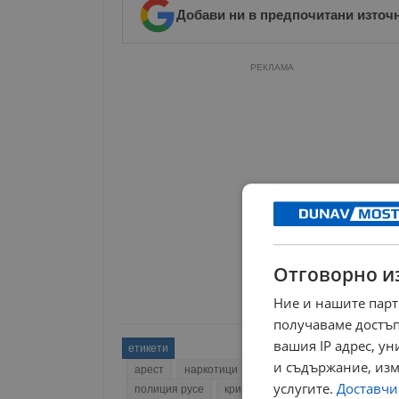
Добави ни в предпочитани източ
РЕКЛАМА
Отговорно и
Ние и нашите парт
получаваме достъп
вашия IP адрес, у
етикети
и съдържание, изм
арест
наркотици
улица видин
метамфет
услугите.
Доставчиц
полиция русе
криминални новини
иззета ко