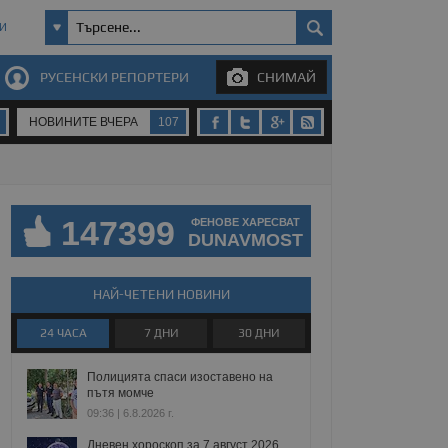
И
РУСЕНСКИ РЕПОРТЕРИ
СНИМАЙ
НОВИНИТЕ ВЧЕРА
107
147399
ФЕНОВЕ ХАРЕСВАТ
DUNAVMOST
НАЙ-ЧЕТЕНИ НОВИНИ
24 ЧАСА
7 ДНИ
30 ДНИ
Полицията спаси изоставено на
пътя момче
09:36 | 6.8.2026 г.
Дневен хороскоп за 7 август 2026