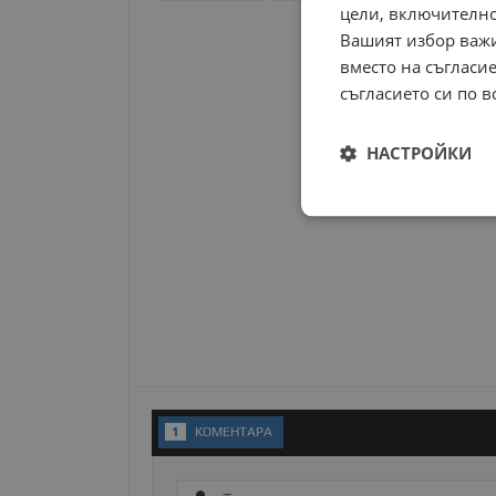
цели, включително
Вашият избор важи
вместо на съгласие
съгласието си по в
НАСТРОЙКИ
Строго
необходимо
Строго н
1
KОМЕНТАРA
Строго необходимите б
на акаунта. Уебсайтът 
Име