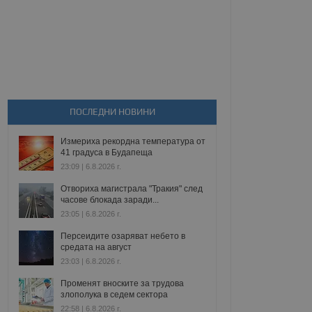
ПОСЛЕДНИ НОВИНИ
Измериха рекордна температура от
41 градуса в Будапеща
23:09 | 6.8.2026 г.
Отвориха магистрала "Тракия" след
часове блокада заради...
23:05 | 6.8.2026 г.
Персеидите озаряват небето в
средата на август
23:03 | 6.8.2026 г.
Променят вноските за трудова
злополука в седем сектора
22:58 | 6.8.2026 г.