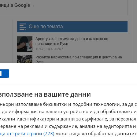
ници в Google
→
Още по темата
Арестуваха петима за дрога и алкохол по
празниците в Русе
11:47 | 14.4.2026 г.
Разбиха наркосхема при спецакция в центъра на
Русе
09:33 | 3.2.2026 г.
Криминалисти задържаха трима наркодилъри при
спецакция в Русе
12:06 | 8.12.2025 г.
зползване на вашите данни
Задържаха дрогиран шофьор на булевард "Цар
Освободител"
ньори използваме бисквитки и подобни технологии, за да 
11:04 | 24.11.2025 г.
 до информация на вашето устройство и да обработваме ли
никални идентификатори и данни за сърфиране, за персона
ерване на реклами и съдържание, анализ на аудиторията и
амин
одмвр русе
кристали
дрогиран шофьор
и от трети страни (723)
може също да обработват данните в
ла