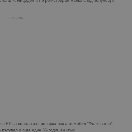
истали. Инцидентът е регистриран малко след полунощ в
РЕКЛАМА
во РУ са спрели за проверка лек автомобил "Фолксваген",
е пътувал и още един 36-годишен мъж.