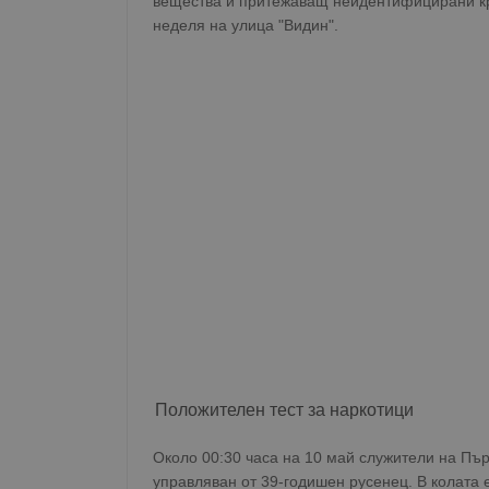
вещества и притежаващ неидентифицирани кр
неделя на улица "Видин".
Положителен тест за наркотици
Около 00:30 часа на 10 май служители на Пър
управляван от 39-годишен русенец. В колата 