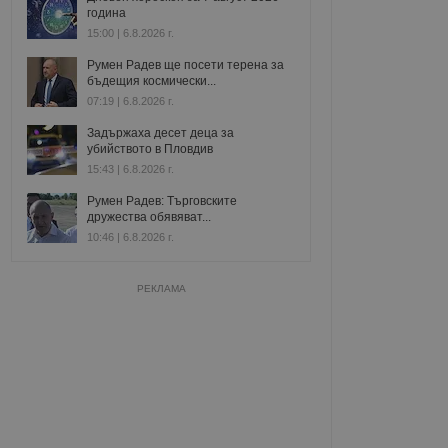
година
15:00 | 6.8.2026 г.
Румен Радев ще посети терена за
бъдещия космически...
07:19 | 6.8.2026 г.
Задържаха десет деца за
убийството в Пловдив
15:43 | 6.8.2026 г.
Румен Радев: Търговските
дружества обявяват...
10:46 | 6.8.2026 г.
РЕКЛАМА