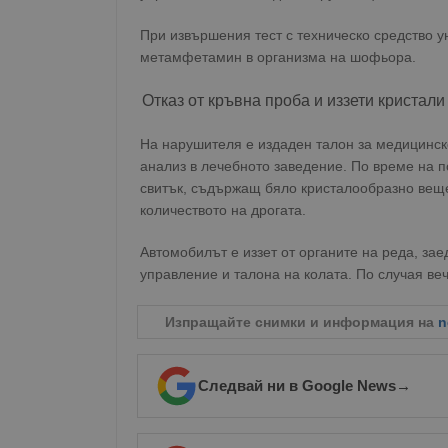
При извършения тест с техническо средство 
метамфетамин в организма на шофьора.
Отказ от кръвна проба и иззети кристали
На нарушителя е издаден талон за медицинско
анализ в лечебното заведение. По време на 
свитък, съдържащ бяло кристалообразно веще
количеството на дрогата.
Автомобилът е иззет от органите на реда, зае
управление и талона на колата. По случая ве
Изпращайте снимки и информация на
n
Следвай ни в Google News
→