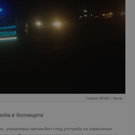
Снимка: БГНЕС / Архив
роба в болницата
ч, управлявал автомобил след употреба на наркотични