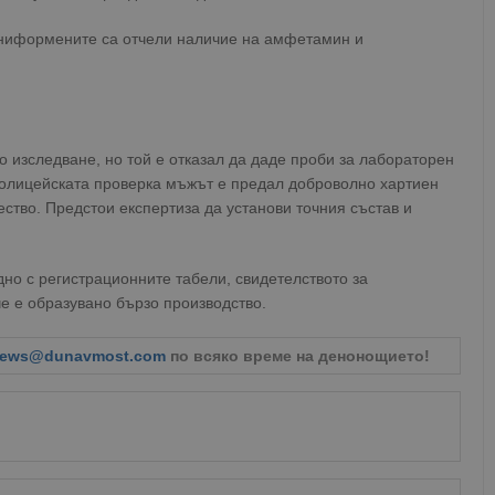
униформените са отчели наличие на амфетамин и
 изследване, но той е отказал да даде проби за лабораторен
полицейската проверка мъжът е предал доброволно хартиен
ство. Предстои експертиза да установи точния състав и
дно с регистрационните табели, свидетелството за
че е образувано бързо производство.
ews@dunavmost.com
по всяко време на денонощието!