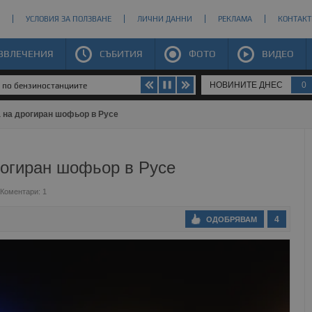
УСЛОВИЯ ЗА ПОЛЗВАНЕ
ЛИЧНИ ДАННИ
РЕКЛАМА
КОНТАКТ
ЗВЛЕЧЕНИЯ
СЪБИТИЯ
ФОТО
ВИДЕО
НОВИНИТЕ ДНЕС
0
 по бензиностанциите
 на дрогиран шофьор в Русе
рогиран шофьор в Русе
Коментари: 1
4
ОДОБРЯВАМ