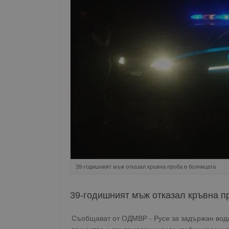
39-годишният мъж отказал кръвна проба в болницата
39-годишният мъж отказал кръвна п
Съобщават от ОДМВР - Русе за задържан вода