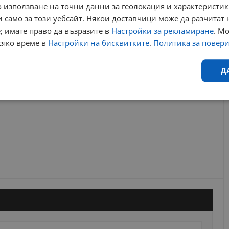
 използване на точни данни за геолокация и характеристик
 само за този уебсайт. Някои доставчици може да разчитат 
РЕКЛАМА
; имате право да възразите в
Настройки за рекламиране
. М
сяко време в
Настройки на бисквитките
.
Политика за повер
Д
Ефективност
Таргетиране
Функционалност
Н
еобходимо
Ефективност
Таргетиране
Функционалност
Неклас
исквитки позволяват основната функционалност на уебсайта, като потребителско
не може да се използва правилно без строго необходими бисквитки.
Валиден
Доставчик
/
Домейн
Описание