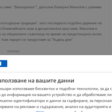
а само: "Бангаранга""
, допълни Емануил Манолов с усмивка
лгогодишни традиции", като последното подобно дарение на
в Олимпийските игри в дисциплината кану-каяк. Манолов е
на на общинските съветници по време на предстоящата сесия,
 този парцел се предоставя за "бъдещ дом".
РЕКЛАМА
зползване на вашите данни
ньори използваме бисквитки и подобни технологии, за да 
 до информация на вашето устройство и да обработваме ли
никални идентификатори и данни за сърфиране, за персона
ерване на реклами и съдържание, анализ на аудиторията и