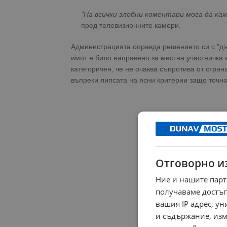
"На всички злобни коментари мога да каж
пред телевизионните камери.
Администрацията оправда решението си с "дъ
имот е било направено за местна участничка 
категоричен, че не очаква съпротива от стра
въпреки липсата на ясни критерии защо точно
Отговорно и
Ние и нашите парт
получаваме достъп
вашия IP адрес, у
и съдържание, изм