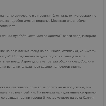
на пряко включване в сутрешния блок, където чистосърдечно
ала за подобен имотен подарък. Местната власт обаче
ственост.
 за нас ще бъде чест, ако го приеме"
, заяви пред камерите
ние на поземления фонд на общината, отсичайки, че
"имоти
 хора"
. Според неговите думи родът на певицата е от
татъчен повод Аврен да стане третата община след София и
 на изпълнителката чрез даване на почетен статут.
показва класически пример за политически популизъм, при
упане на личен рейтинг. На вълната на надигащите се критики
 се раздават ценни терени близо до устието на река Камчия,