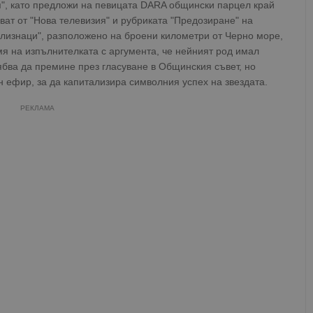
я", като предложи на певицата DARA общински парцел край
ват от "Нова телевизия" и рубриката "Предозиране" на
"Близнаци", разположено на броени километри от Черно море,
я на изпълнителката с аргумента, че нейният род имал
ябва да премине през гласуване в Общинския съвет, но
н ефир, за да капитализира символния успех на звездата.
РЕКЛАМА