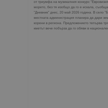
от триумфа на музикалния конкурс "Евровизи
морето, без тя изобщо да го е искала, съобща
"Дневник" днес, 20 май 2026 година. В село 
местната администрация планира да дари зем
корени в региона. Предложението тепърва тр
кметът вече побърза да го обяви в национале