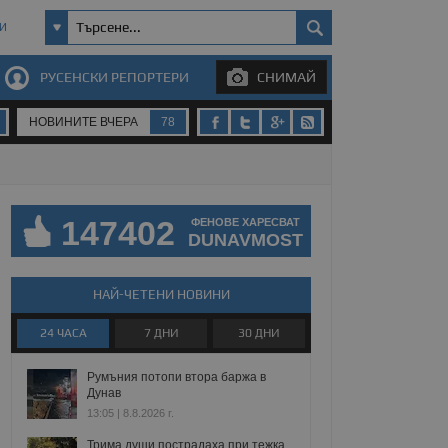
И
РУСЕНСКИ РЕПОРТЕРИ
СНИМАЙ
НОВИНИТЕ ВЧЕРА
78
147402
ФЕНОВЕ ХАРЕСВАТ
DUNAVMOST
НАЙ-ЧЕТЕНИ НОВИНИ
24 ЧАСА
7 ДНИ
30 ДНИ
Румъния потопи втора баржа в
Дунав
13:05 | 8.8.2026 г.
Трима души пострадаха при тежка