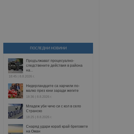
ПОСЛЕДНИ НОВИНИ
Продължават процесуално-
следствените действия в района
на...
18:45 | 8.8.2026 г.
Нидерландците са харчили по-
малко през юни заради жегите
18:36 | 8.8.2026 г.
Младеж уби чичо си с кол в село
Странско
18:25 | 8.8.2026 г.
Снаряд удари кораб край бреговете
на Оман