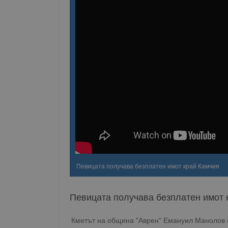
Певицата получава безплатен имот край Камчия
Певицата получава безплатен имот 
Кметът на община "Аврен" Емануил Манолов 