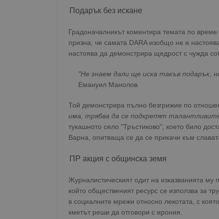
Подарък без искане
Градоначалникът коментира темата по време 
призна, че самата DARA изобщо не е настояв
настоява да демонстрира щедрост с чужда соб
"Не знаем дали ще иска такъв подарък, но
Емануил Манолов.
Той демонстрира пълно безгрижие по отноше
има, трябва да се подкрепят талантливите
тукашното село "Тръстиково", което било дос
Варна, опитваща се да се прикачи към славата
ПР акция с общинска земя
Журналистическият одит на изказванията му 
който общественият ресурс се използва за тр
в социалните мрежи относно лекотата, с която
кметът реши да отговори с ирония.