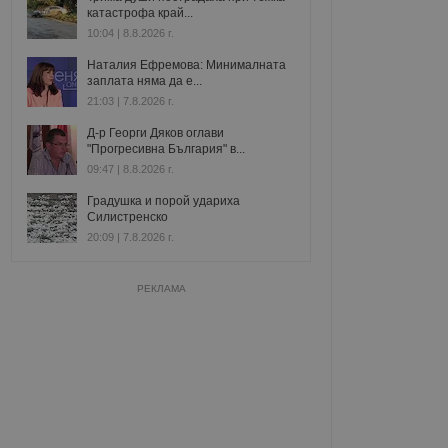
катастрофа край...
10:04 | 8.8.2026 г.
Наталия Ефремова: Минималната
заплата няма да е...
21:03 | 7.8.2026 г.
Д-р Георги Дяков оглави
"Прогресивна България" в...
09:47 | 8.8.2026 г.
Градушка и порой удариха
Силистренско
20:09 | 7.8.2026 г.
РЕКЛАМА