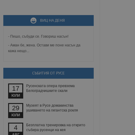
не, зададена от уеб
 ASP.NET MVC
ВИЦ НА ДЕНЯ
спре неразрешеното
т, известно като
тове. Той не съдържа
щожава при затваряне
- Пешо, събуди се. Говориш насън!
- Аман бе, жена. Остави ме поне насън да
ение на съгласието на
кажа нещо...
ст за тяхното
а данни за съгласието
ични политики и
антира, че техните
 сесии.
СЪБИТИЯ ОТ РУСЕ
аничаване между хората
а, за да се правят
Русенската опера превзема
17
хния уебсайт.
Белоградчишките скали
ЮЛИ
сигнализира на
 на бисквитките,
Музеят в Русе домакинства
29
а съответствие и
ушиването на гигантска рокля
ндарти и
ЮЛИ
Безплатна тренировка на открито
ck и предоставя
4
събира русенци на кея
требител използва
йният потребител може
АВГ