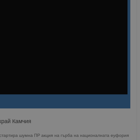
край Камчия
стартира шумна ПР акция на гърба на националната еуфория