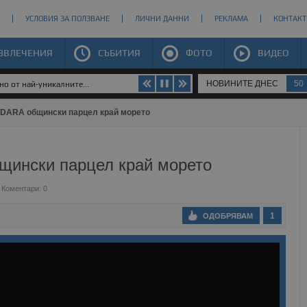
УСЛОВИЯ ЗА ПОЛЗВАНЕ
ЛИЧНИ ДАННИ
РЕКЛАМА
КОНТАКТ
ЗВЛЕЧЕНИЯ
СЪБИТИЯ
ФОТО
ВИДЕО
НОВИНИТЕ ДНЕС
50
о от най-уникалните...
 DARA общински парцел край морето
щински парцел край морето
Коментари: 0
1
ОДОБРЯВАМ