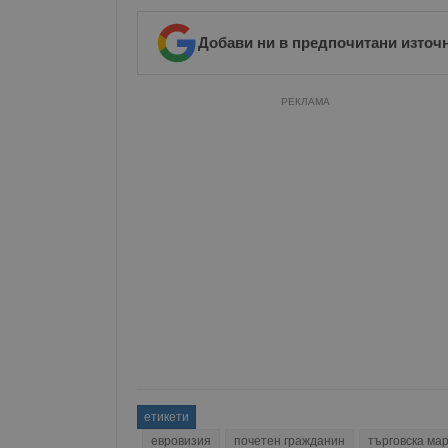
Име
Добави ни в предпочитани източ
__RequestVerificationT
РЕКЛАМА
VISITOR_PRIVACY_MET
__cf_bm
receive-cookie-depreca
етикети
ASP.NET_SessionId
евровизия
почетен гражданин
търговска ма