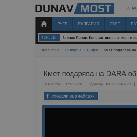
ЗА НАС
РУСЕ
БЪЛГАРИЯ
СВЯТ
РА
ГОРЕЩО
Володя Попов: Константиновият мост е едн
Dunavmost
/
България
/
Видео
/
Кмет подарява на
Кмет подарява на DARA об
20 май 2026 - 13:51 часа
Редактор:
Петър Симеонов
СПОДЕЛИ ВЪВ ФЕЙСБУК