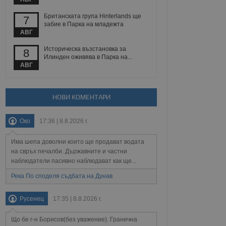
 уебсайт.
Британската група Hinterlands ще
7
забие в Парка на младежта
АВГ
Описание
Историческа възстановка за
8
Илинден оживява в Парка на...
АВГ
ребителски
елското поведение и
раници на сайта. Тя
яване на сайта. Тя
не на прегледи на
формация, която е
взаимодействат с
нкционалност в целия
прекарано на
НОВИ КОМЕНТАРИ
редпочитанията на
 сайтове; тя може
остта на социалните
тора на сайта.
използва новата или
Око
17:36 | 8.8.2026 г.
елски взаимодействия
нето и потребителския
Има шепа доволни които ще продават водата
на свръх печалби. Държавните и частни
рез събиране на данни
 помага за
наблюдатели пасивно наблюдават как ще...
отребителите се
тапите на тестване.
Река По споделя съдбата на Дунав
тистически данни,
 броя на посещенията,
Русенец
17:35 | 8.8.2026 г.
 са били заредени.
елския опит.
Що бе г-н Борисов(без уважение). Гранична
я за потребителското