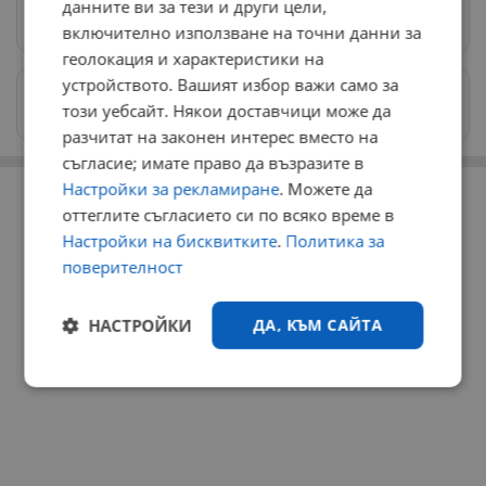
данните ви за тези и други цели,
Предпочитани източници
→
включително използване на точни данни за
геолокация и характеристики на
устройството. Вашият избор важи само за
Изпращайте снимки и информация на
този уебсайт. Някои доставчици може да
news@dunavmost.com
разчитат на законен интерес вместо на
съгласие; имате право да възразите в
РЕКЛАМА
Настройки за рекламиране
. Можете да
оттеглите съгласието си по всяко време в
Настройки на бисквитките
.
Политика за
поверителност
НАСТРОЙКИ
ДА, КЪМ САЙТА
Строго
Ефективност
необходимо