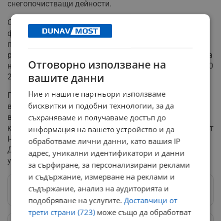
снегопочистващи дейности.
От АПИ напомнят, че всички граждани и транспортни
фирми могат да получават актуална информация за
пътната обстановка и зимното поддържане на
републиканската пътна мрежа от интернет страницата
Отговорно използване на
на агенцията -
www.api.bg
, както и по телефон 0700 130
вашите данни
20, който е на разположение денонощно.
Ние и нашите партньори използваме
През последните дни бяха регистрирани и други
бисквитки и подобни технологии, за да
временни ограничения по пътищата в страната,
включително на автомагистрала "Тракия" при 56-ти
съхраняваме и получаваме достъп до
километър, на път I-7 при ГКПП "Лесово", както и на път
информация на вашето устройство и да
I-1 Видин – Монтана в районите на села Медовница и
обработваме лични данни, като вашия IP
Дунавци. Към настоящия момент движението по тези
адрес, уникални идентификатори и данни
участъци е нормализирано.
за сърфиране, за персонализирани реклами
и съдържание, измерване на реклами и
съдържание, анализ на аудиторията и
Следвай ни в Google News
→
подобряване на услугите.
Доставчици от
трети страни (723)
може също да обработват