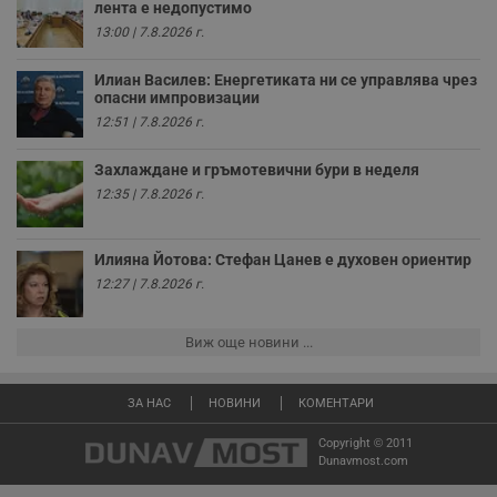
лента е недопустимо
receive-cookie-deprecation
.hit.gemius.pl
1 година
Т
13:00 | 7.8.2026 г.
с
с
н
Илиан Василев: Енергетиката ни се управлява чрез
н
п
опасни импровизации
б
12:51 | 7.8.2026 г.
п
с
о
Захлаждане и гръмотевични бури в неделя
с
а
12:35 | 7.8.2026 г.
р
у
з
з
Илияна Йотова: Стефан Цанев е духовен ориентир
п
12:27 | 7.8.2026 г.
ASP.NET_SessionId
Сесия
Т
Microsoft
с
Corporation
D
www.dunavmost.com
Виж още новини ...
п
и
т
к
ЗА НАС
НОВИНИ
КОМЕНТАРИ
п
и
у
Copyright © 2011
р
Dunavmost.com
к
п