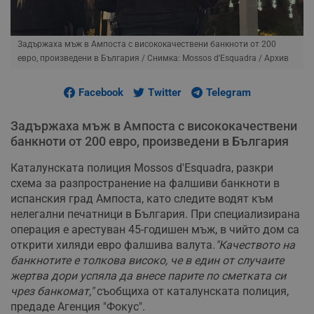
Задържаха мъж в Ампоста с висококачествени банкноти от 200
евро, произведени в България
/ Снимка: Mossos d'Esquadra / Архив
Facebook
Twitter
Telegram
Задържаха мъж в Ампоста с висококачествени
банкноти от 200 евро, произведени в България
Каталунската полиция Mossos d'Esquadra, разкри
схема за разпространение на фалшиви банкноти в
испанския град Ампоста, като следите водят към
нелегални печатници в България. При специализирана
операция е арестуван 45-годишен мъж, в чийто дом са
открити хиляди евро фалшива валута.
"Качеството на
банкнотите е толкова високо, че в един от случаите
жертва дори успяла да внесе парите по сметката си
чрез банкомат,"
съобщиха от каталунската полиция,
предаде Агенция "Фокус".