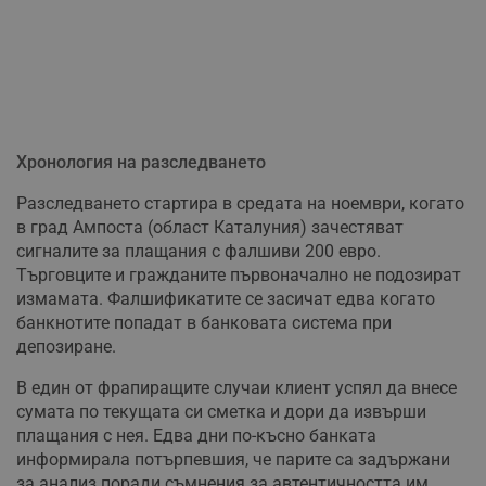
Хронология на разследването
Разследването стартира в средата на ноември, когато
в град Ампоста (област Каталуния) зачестяват
сигналите за плащания с фалшиви 200 евро.
Търговците и гражданите първоначално не подозират
измамата. Фалшификатите се засичат едва когато
банкнотите попадат в банковата система при
депозиране.
В един от фрапиращите случаи клиент успял да внесе
сумата по текущата си сметка и дори да извърши
плащания с нея. Едва дни по-късно банката
информирала потърпевшия, че парите са задържани
за анализ поради съмнения за автентичността им.