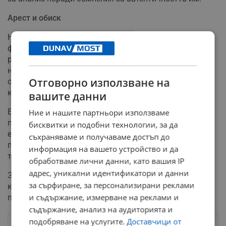
Арест и обиск
На 16 декември агенти от Централното звено за
фалшифициране на валута и Криминалния
разследващ район на Терес де л'Ебре щурмуват дома
на заподозрения в Ампоста. При обиска са иззети
Отговорно използване на
общо 9 300 евро във фалшиви купюри от 100 евро,
които е трябвало да бъдат вкарани в обращение.
вашите данни
Експертите от Mossos d'Esquadra обясняват, че
Ние и нашите партньори използваме
престъпните групи често избират банкноти от 200
бисквитки и подобни технологии, за да
евро, защото те осигуряват висока възвръщаемост
съхраняваме и получаваме достъп до
при малък обем хартия, но същевременно не будят
информация на вашето устройство и да
толкова подозрения, колкото банкнотите от 500 евро.
обработваме лични данни, като вашия IP
адрес, уникални идентификатори и данни
Задържаният е изправен пред съда на 18 декември,
за сърфиране, за персонализирани реклами
като разследването за мрежата от доставчици
и съдържание, измерване на реклами и
продължава.
съдържание, анализ на аудиторията и
подобряване на услугите.
Доставчици от