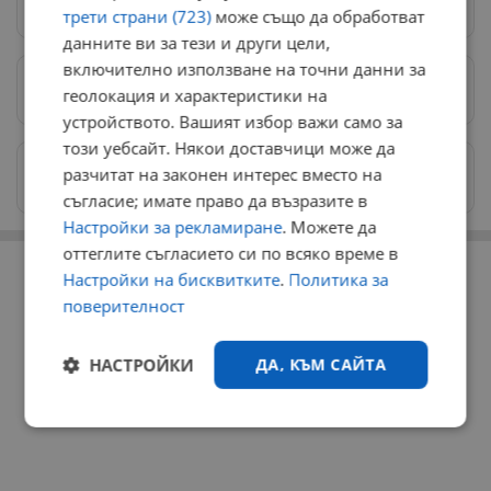
Следвай ни в Google News
→
трети страни (723)
може също да обработват
данните ви за тези и други цели,
включително използване на точни данни за
Предпочитани източници
→
геолокация и характеристики на
устройството. Вашият избор важи само за
този уебсайт. Някои доставчици може да
Изпращайте снимки и информация на
разчитат на законен интерес вместо на
news@dunavmost.com
съгласие; имате право да възразите в
Настройки за рекламиране
. Можете да
РЕКЛАМА
оттеглите съгласието си по всяко време в
Настройки на бисквитките
.
Политика за
поверителност
НАСТРОЙКИ
ДА, КЪМ САЙТА
Строго
Ефективност
необходимо