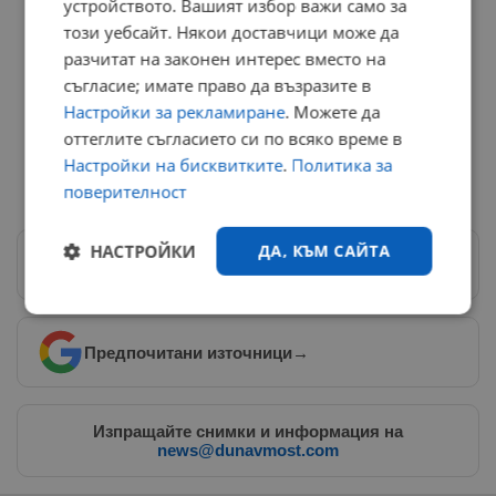
устройството. Вашият избор важи само за
"ав-ав" или четири различни цифри по желание –
този уебсайт. Някои доставчици може да
153,39 евро (еквивалент на 300 лева);
разчитат на законен интерес вместо на
За табели с четири напълно еднакви цифри –
съгласие; имате право да възразите в
766,94 евро (1500 лева);
Настройки за рекламиране
. Можете да
оттеглите съгласието си по всяко време в
За изцяло персонализиран надпис с комбинация
Настройки на бисквитките
.
Политика за
от шест букви и/или цифри – 3579,04 евро (7000
поверителност
лева).
НАСТРОЙКИ
ДА, КЪМ САЙТА
Следвай ни в Google News
→
Строго
Ефективност
необходимо
Предпочитани източници
→
Таргетиране
Функционалност
Изпращайте снимки и информация на
news@dunavmost.com