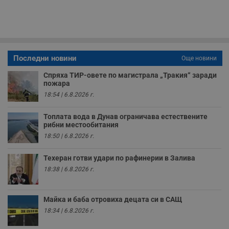
п
с
о
с
а
р
у
з
Последни новини
Още новини
з
п
Спряха ТИР-овете по магистрала „Тракия“ заради
пожара
ASP.NET_SessionId
Сесия
Т
Microsoft
с
Corporation
18:54 | 6.8.2026 г.
D
www.dunavmost.com
п
и
Топлата вода в Дунав ограничава естествените
т
рибни местообитания
к
п
18:50 | 6.8.2026 г.
и
у
р
Техеран готви удари по рафинерии в Залива
к
18:38 | 6.8.2026 г.
п
д
д
п
у
Майка и баба отровиха децата си в САЩ
18:34 | 6.8.2026 г.