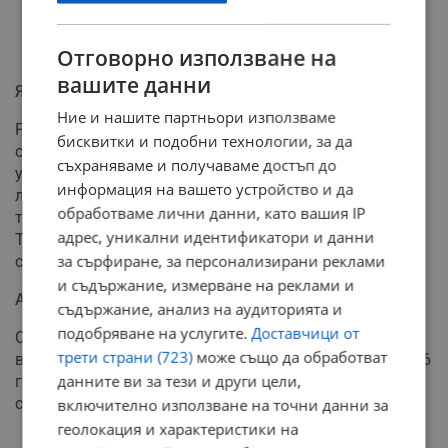
Отговорно използване на
вашите данни
Явяване в сектор "Пътна полиция"
Ние и нашите партньори използваме
Реалният избор на номерата ще се осъществи на
бисквитки и подобни технологии, за да
следващия ден. Всички граждани, които са подали
съхраняваме и получаваме достъп до
успешно електронните си заявки, трябва да се явят
информация на вашето устройство и да
лично в сградата на сектор "Пътна полиция" - Русе
обработваме лични данни, като вашия IP
точно в 09:00 часа на 21 април 2026 година (вторник).
адрес, уникални идентификатори и данни
Те са длъжни да носят със себе си оригиналното
за сърфиране, за персонализирани реклами
служебно отпечатано заявление за регистрация.
и съдържание, измерване на реклами и
Актуални такси в евро
съдържание, анализ на аудиторията и
подобряване на услугите.
Доставчици от
Съгласно обновената тарифа на Министерството на
трети страни (723)
може също да обработват
вътрешните работи, влязла в сила от началото на 2026
данните ви за тези и други цели,
година, таксите за "специални" табели се заплащат по
следните ставки:
включително използване на точни данни за
геолокация и характеристики на
За комбинация от цифри от типа "аа-вв", "ав-ва",