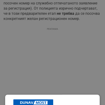
посочен номер на служебно отпечатаното заявление
за регистрация). От полицията изрично подчертават,
че в този предварителен етап
не трябва
да се посочва
конкретният желан регистрационен номер.
РЕКЛАМА