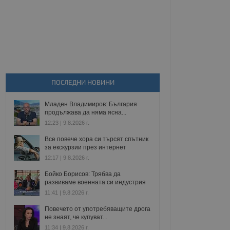
ПОСЛЕДНИ НОВИНИ
Младен Владимиров: България
продължава да няма ясна...
12:23 | 9.8.2026 г.
Все повече хора си търсят спътник
за екскурзии през интернет
12:17 | 9.8.2026 г.
Бойко Борисов: Трябва да
развиваме военната си индустрия
11:41 | 9.8.2026 г.
Повечето от употребяващите дрога
не знаят, че купуват...
11:34 | 9.8.2026 г.