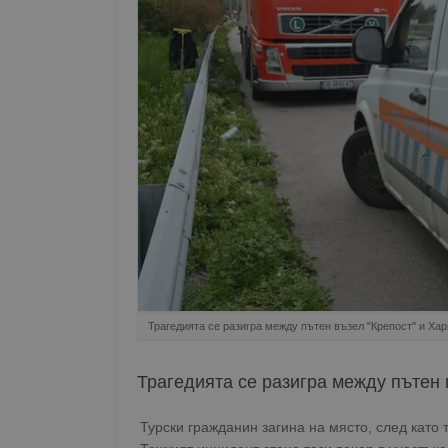
Трагедията се разигра между пътен възел "Крепост" и Ха
Трагедията се разигра между пътен 
Турски гражданин загина на място, след като