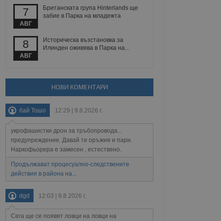
Британската група Hinterlands ще
7
забие в Парка на младежта
АВГ
Описание
Историческа възстановка за
8
Илинден оживява в Парка на...
АВГ
ребителски
елското поведение и
раници на сайта. Тя
яване на сайта. Тя
не на прегледи на
формация, която е
взаимодействат с
нкционалност в целия
прекарано на
редпочитанията на
НОВИ КОМЕНТАРИ
 сайтове; тя може
остта на социалните
тора на сайта.
използва новата или
бай Тошо
12:29 | 9.8.2026 г.
елски взаимодействия
нето и потребителския
укрофашистки дрон за тръбопровода...
предупреждение. Давай те оръжия и пари.
рез събиране на данни
 помага за
Наркофьорера е замесен , естествено.
отребителите се
тапите на тестване.
Продължават процесуално-следствените
действия в района на...
тистически данни,
 броя на посещенията,
 са били заредени.
dgd
12:03 | 9.8.2026 г.
елския опит.
я за потребителското
Сега ще се появят ловци на ловци на
, за да се