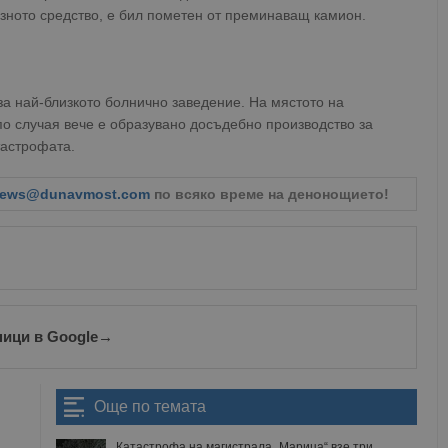
озното средство, е бил пометен от преминаващ камион.
за най-близкото болнично заведение. На мястото на
по случая вече е образувано досъдебно производство за
тастрофата.
ews@dunavmost.com
по всяко време на денонощието!
ници в Google
→
Още по темата
Катастрофа на магистрала „Марица“ взе три