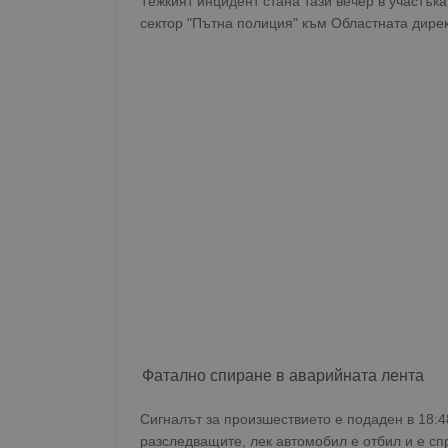
Тежкият инцидент стана тази вечер в участък
сектор "Пътна полиция" към Областната дирек
Фатално спиране в аварийната лента
Сигналът за произшествието е подаден в 18:
разследващите, лек автомобил е отбил и е спр