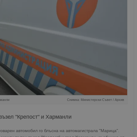
рманли
Снимка: Министерски Съвет / Архив
възел "Крепост" и Харманли
 товарен автомобил го блъсна на автомагистрала "Марица".