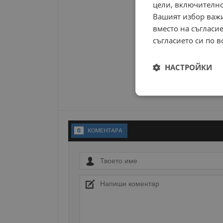
цели, включително
Вашият избор важи
вместо на съгласие
съгласието си по в
НАСТРОЙКИ
Строго
необходимо
0
KОМЕНТАРA
Строго н
Строго необходимите б
на акаунта. Уебсайтът 
Име