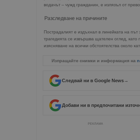
водачът – чужд гражданин, е излязъл от прев
Разследване на причините
Пострадалият е издъхнал в линейката на път 
трагедията се извършва щателен оглед, като 
изясняване на всички обстоятелства около ка
Изпращайте снимки и информация на
n
Следвай ни в Google News
→
Добави ни в предпочитани източ
РЕКЛАМА