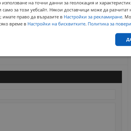
 използване на точни данни за геолокация и характеристик
 само за този уебсайт. Някои доставчици може да разчитат 
; имате право да възразите в
Настройки за рекламиране
. М
сяко време в
Настройки на бисквитките
.
Политика за повер
Д
Ефективност
Таргетиране
Функционалност
Н
еобходимо
Ефективност
Таргетиране
Функционалност
Неклас
исквитки позволяват основната функционалност на уебсайта, като потребителско
не може да се използва правилно без строго необходими бисквитки.
Валиден
Доставчик
/
Домейн
Описание