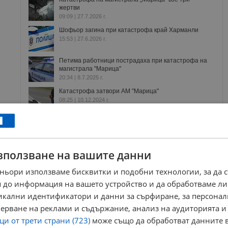
жертви
09:09 | 27.7.2026 г.
Шофьор загина при катастрофа край Харманли
15:53 | 27.6.2026 г.
Петима работници пострадаха при катастрофа на
магистрала "Марица"
20:34 | 8.7.2025 г.
Катастрофа затвори АМ "Марица"
08:25 | 10.12.2024 г.
я
харманли
пътен инцидент
магистрала марица
зползване на вашите данни
епост
камион прегази човек
ньори използваме бисквитки и подобни технологии, за да 
 до информация на вашето устройство и да обработваме ли
РЕКЛАМА
никални идентификатори и данни за сърфиране, за персона
ерване на реклами и съдържание, анализ на аудиторията и
и от трети страни (723)
може също да обработват данните в