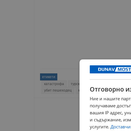
етикети
катастрофа
турски гражданин
пътна полици
Отговорно и
убит пешеходец
мвр хасково
пътен възел кр
Ние и нашите парт
получаваме достъп
вашия IP адрес, у
и съдържание, изм
услугите.
Доставчиц