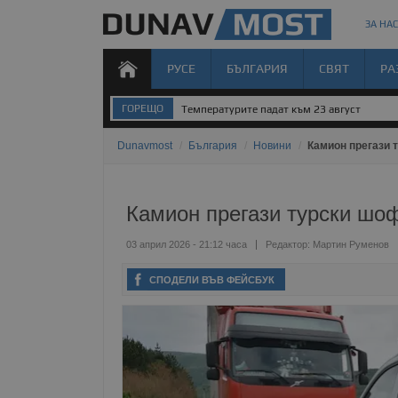
ЗА НАС
РУСЕ
БЪЛГАРИЯ
СВЯТ
РА
ГОРЕЩО
Температурите падат към 23 август
Dunavmost
/
България
/
Новини
/
Камион прегази 
Камион прегази турски шо
03 април 2026 - 21:12 часа
Редактор:
Мартин Руменов
СПОДЕЛИ ВЪВ ФЕЙСБУК