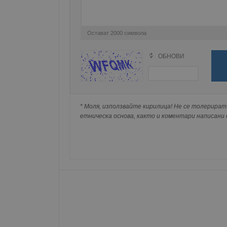
__RequestVerificationT
Остават
2000
символа
ОБНОВИ
Поради зачестилите злоупотреби в сайта, 
изискваме да се идентифицирате с Google 
VISITOR_PRIVACY_MET
Натискайки на Google бутона коментарът 
попълнили по-горе в полето "Твоето име".
* Моля, използвайте кирилица! Не се толерират 
съхранявана при нас или показвана на дру
етническа основа, както и коментари написани с
__cf_bm
receive-cookie-depreca
ASP.NET_SessionId