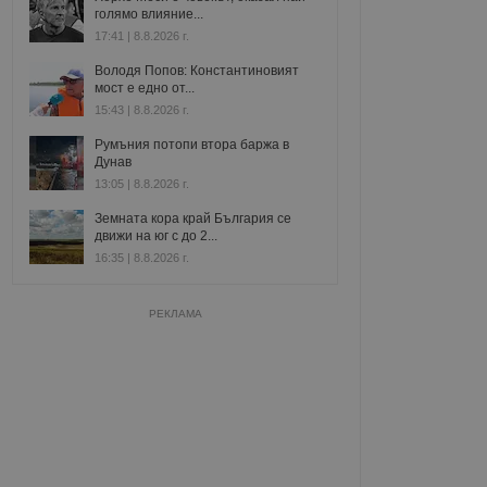
голямо влияние...
17:41 | 8.8.2026 г.
Володя Попов: Константиновият
мост е едно от...
15:43 | 8.8.2026 г.
Румъния потопи втора баржа в
Дунав
13:05 | 8.8.2026 г.
Земната кора край България се
движи на юг с до 2...
16:35 | 8.8.2026 г.
РЕКЛАМА