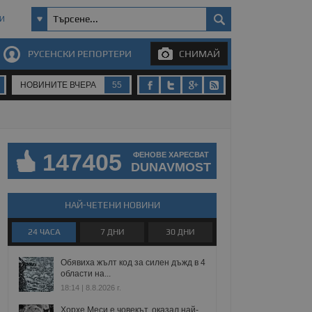
И
РУСЕНСКИ РЕПОРТЕРИ
СНИМАЙ
НОВИНИТЕ ВЧЕРА
55
147405
ФЕНОВЕ ХАРЕСВАТ
DUNAVMOST
НАЙ-ЧЕТЕНИ НОВИНИ
24 ЧАСА
7 ДНИ
30 ДНИ
Обявиха жълт код за силен дъжд в 4
области на...
18:14 | 8.8.2026 г.
Хорхе Меси е човекът, оказал най-