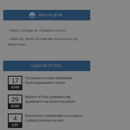
не, зададена от уеб
 ASP.NET MVC
ВИЦ НА ДЕНЯ
спре неразрешеното
т, известно като
тове. Той не съдържа
щожава при затваряне
- Пешо, събуди се. Говориш насън!
- Аман бе, жена. Остави ме поне насън да
ение на съгласието на
кажа нещо...
ст за тяхното
а данни за съгласието
ични политики и
антира, че техните
 сесии.
СЪБИТИЯ ОТ РУСЕ
аничаване между хората
а, за да се правят
Русенската опера превзема
хния уебсайт.
17
Белоградчишките скали
ЮЛИ
сигнализира на
 на бисквитките,
Музеят в Русе домакинства
29
а съответствие и
ушиването на гигантска рокля
ндарти и
ЮЛИ
Безплатна тренировка на открито
ck и предоставя
4
требител използва
събира русенци на кея
йният потребител може
АВГ
 уебсайт.