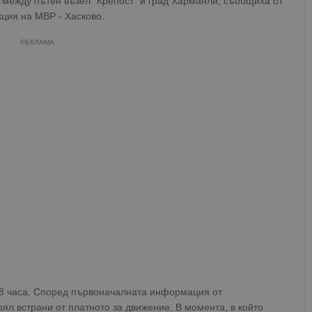
а между пътен възел "Крепост" и град Харманли, съобщиха от
ция на МВР - Хасково.
РЕКЛАМА
48 часа. Според първоначалната информация от
ял встрани от платното за движение. В момента, в който