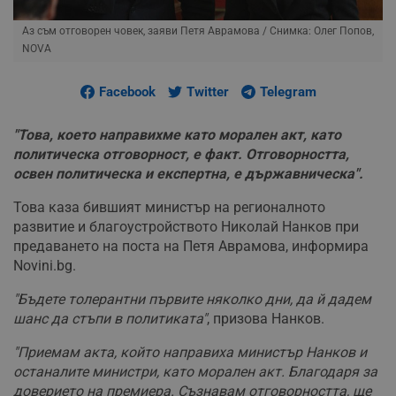
Аз съм отговорен човек, заяви Петя Аврамова
/ Снимка: Олег Попов,
NOVA
Facebook
Twitter
Telegram
"Това, което направихме като морален акт, като
политическа отговорност, е факт. Отговорността,
освен политическа и експертна, е държавническа".
Това каза бившият министър на регионалното
развитие и благоустройството Николай Нанков при
предаването на поста на Петя Аврамова, информира
Novini.bg.
"Бъдете толерантни първите няколко дни, да й дадем
шанс да стъпи в политиката"
, призова Нанков.
"Приемам акта, който направиха министър Нанков и
останалите министри, като морален акт. Благодаря за
доверието на премиера. Съзнавам отговорността, ще