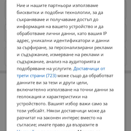
Ние и нашите партньори използваме
Следвай ни в Google News
→
бисквитки и подобни технологии, за да
съхраняваме и получаваме достъп до
информация на вашето устройство и да
обработваме лични данни, като вашия IP
Предпочитани източници
→
адрес, уникални идентификатори и данни
за сърфиране, за персонализирани реклами
Изпращайте снимки и информация на
и съдържание, измерване на реклами и
news@dunavmost.com
съдържание, анализ на аудиторията и
подобряване на услугите.
Доставчици от
трети страни (723)
може също да обработват
РЕКЛАМА
данните ви за тези и други цели,
включително използване на точни данни за
геолокация и характеристики на
устройството. Вашият избор важи само за
този уебсайт. Някои доставчици може да
разчитат на законен интерес вместо на
съгласие; имате право да възразите в