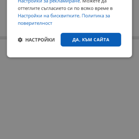
Настройки за рекламиране
. Можете да
оттеглите съгласието си по всяко време в
Настройки на бисквитките
.
Политика за
поверителност
НАСТРОЙКИ
ДА, КЪМ САЙТА
РЕКЛАМА
Строго
Ефективност
необходимо
Таргетиране
Функционалност
Некласифицирани