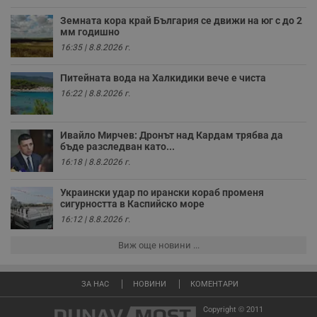
п
с
Земната кора край България се движи на юг с до 2
у
мм годишно
и
ф
16:35 | 8.8.2026 г.
н
м
Т
Питейната вода на Халкидики вече е чиста
и
п
16:22 | 8.8.2026 г.
у
з
б
Ивайло Мирчев: Дронът над Кардам трябва да
VISITOR_PRIVACY_METADATA
5 месеца
Т
YouTube
бъде разследван като...
4
с
.youtube.com
16:18 | 8.8.2026 г.
седмици
с
с
п
Украински удар по ирански кораб променя
и
п
сигурността в Каспийско море
т
16:12 | 8.8.2026 г.
в
с
з
Виж още новини ...
с
п
о
р
ЗА НАС
НОВИНИ
КОМЕНТАРИ
п
н
Copyright © 2011
п