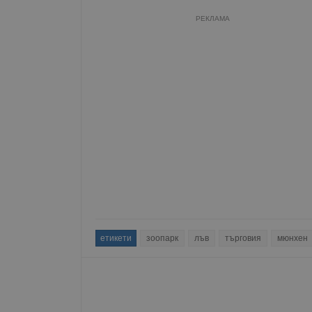
РЕКЛАМА
етикети
зоопарк
лъв
търговия
мюнхен