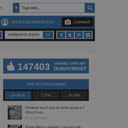
И
РУСЕНСКИ РЕПОРТЕРИ
СНИМАЙ
НОВИНИТЕ ВЧЕРА
55
147403
ФЕНОВЕ ХАРЕСВАТ
DUNAVMOST
НАЙ-ЧЕТЕНИ НОВИНИ
24 ЧАСА
7 ДНИ
30 ДНИ
Обявиха жълт код за силен дъжд в 4
области на...
18:14 | 8.8.2026 г.
Хорхе Меси е човекът, оказал най-