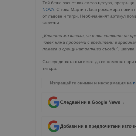
Той беше заснет как смело целува, прегръща 
NOVA
. С това Мартин Ласи рекламира новия п
от лъвове и тигри. Необичайният артикул пом
животни.
„Клиенти ми казаха, че така котките не п
човек няма проблеми с вредители в градина
помага и срещу натрапчиви съседи”
, шегува
Със средствата пък искат да си помогнат при
тигъра.
Изпращайте снимки и информация на
n
Следвай ни в Google News
→
Добави ни в предпочитани източ