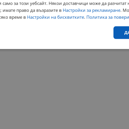
 само за този уебсайт. Някои доставчици може да разчитат 
; имате право да възразите в
Настройки за рекламиране
. М
сяко време в
Настройки на бисквитките
.
Политика за повер
Д
Ефективност
Таргетиране
Функционалност
Н
еобходимо
Ефективност
Таргетиране
Функционалност
Неклас
исквитки позволяват основната функционалност на уебсайта, като потребителско
не може да се използва правилно без строго необходими бисквитки.
Валиден
Доставчик
/
Домейн
Описание
до