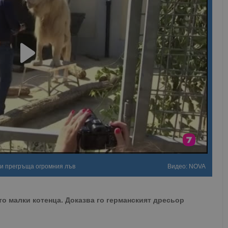
 и прегръща огромния лъв
Видео: NOVA
о малки котенца. Доказва го германският дресьор