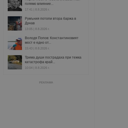
голямо влияние...
17:41 | 8.8.2026 г.
Румъния потопи втора баржа в
Дунав
13:05 | 8.8.2026 г.
Володя Попов: Константиновият
мост е едно от...
15:43 | 8.8.2026 г.
Трима души пострадаха при тежка
катастрофа край...
10:04 | 8.8.2026 г.
РЕКЛАМА