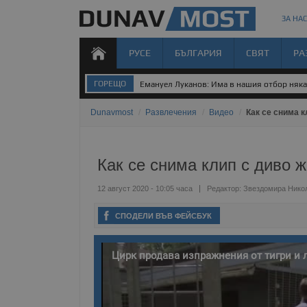
ЗА НАС
РУСЕ
БЪЛГАРИЯ
СВЯТ
РА
ГОРЕЩО
Емануел Луканов: Има в нашия отбор някак
Dunavmost
/
Развлечения
/
Видео
/
Как се снима 
Как се снима клип с диво 
12 август 2020 - 10:05 часа
Редактор:
Звездомира Нико
СПОДЕЛИ ВЪВ ФЕЙСБУК