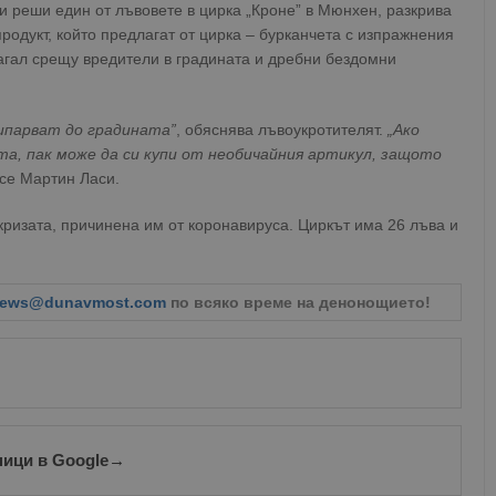
и реши един от лъвовете в цирка „Кроне” в Мюнхен, разкрива
родукт, който предлагат от цирка – бурканчета с изпражнения
агал срещу вредители в градината и дребни бездомни
рипарват до градината”
, обяснява лъвоукротителят.
„Ако
та, пак може да си купи от необичайния артикул, защото
 се Мартин Ласи.
 кризата, причинена им от коронавируса. Циркът има 26 лъва и
ews@dunavmost.com
по всяко време на денонощието!
ници в Google
→