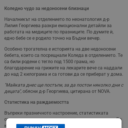
Коледно чудо за недоносени близнаци
Началникът на отделението по неонатология д-р
Лилия Георгиева разкри емоционални детайли за
работата на медиците по празниците. По думите ѝ,
едно бебе се е родило точно на Бъдни вечер.
Особено трогателна е историята на две недоносени
бебета, които са посрещнали Коледа в отделението. Те
са били родени с тегло под 1500 грама, но
благодарение на грижите на лекарите вече са наддали
до над 2 килограма и са готови да се приберат у дома.
"Майката днес ще постъпи, за да постои няколко дни с
децата"
, обясни д-р Георгиева, цитирана от NOVA.
Статистика на раждаемостта
Въпреки празничното настроение, статистиката
отчита лек спад в раждаемостта през тази година. До
края на месец ноември в отделението на УМБАЛ