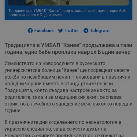
Традицията в УМБАЛ "Канев" продължава и тази година, едно бебе
проплака навръх Бъдни вечер
Facebook
Twitter
Telegram
Традицията в УМБАЛ "Канев" продължава и тази
година, едно бебе проплака навръх Бъдни вечер
Семействата на новородените в русенската
университетска болница "Канев" ще посрещнат своите
рожби по незабравим начин – опаковани в празнични
коледни чорапи вместо в стандартните пелени.
Традицията, която създава настроение както за
родителите, така и за медицинския екип, се спазва
стриктно в лечебното заведение вече няколко поредни
години.
В празничните дни отделението по неонатология е
украсено специално, за да се усети духът на
Рождество, а екипите продължават да се грижат за