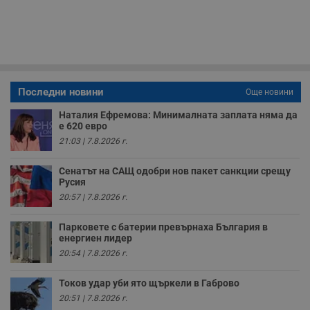
з
с
п
о
р
п
н
п
к
ч
Последни новини
Още новини
п
с
Наталия Ефремова: Минималната заплата няма да
б
е 620 евро
__cf_bm
29
Т
Cloudflare Inc.
21:03 | 7.8.2026 г.
минути
с
.twitter.com
59
р
секунди
м
Сенатът на САЩ одобри нов пакет санкции срещу
б
Русия
о
у
20:57 | 7.8.2026 г.
п
о
и
Парковете с батерии превърнаха България в
т
енергиен лидер
20:54 | 7.8.2026 г.
receive-cookie-deprecation
.hit.gemius.pl
1 година
Т
с
с
Токов удар уби ято щъркели в Габрово
н
н
20:51 | 7.8.2026 г.
п