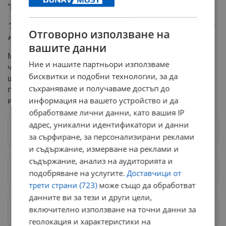
"Канев" са проплакали 780 бебета.
"Бебетата, които са родени дотук, са 780. Това е броят
Отговорно използване на
им до ноември"
, уточни д-р Георгиева.
вашите данни
Медицинският персонал е подготвил специални
Ние и нашите партньори използваме
чувалчета с коледни мотиви за всички бебета, които
бисквитки и подобни технологии, за да
ще бъдат изписани по време на празниците,
съхраняваме и получаваме достъп до
превръщайки първата им среща с външния свят в
информация на вашето устройство и да
истинска коледна приказка.
обработваме лични данни, като вашия IP
адрес, уникални идентификатори и данни
Следвай ни в Google News
→
за сърфиране, за персонализирани реклами
и съдържание, измерване на реклами и
съдържание, анализ на аудиторията и
Предпочитани източници
→
подобряване на услугите.
Доставчици от
трети страни (723)
може също да обработват
данните ви за тези и други цели,
Изпращайте снимки и информация на
включително използване на точни данни за
news@dunavmost.com
геолокация и характеристики на