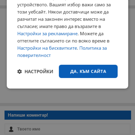
устройството. Вашият избор важи само за
РЕКЛАМА
този уебсайт. Някои доставчици може да
разчитат на законен интерес вместо на
съгласие; имате право да възразите в
Настройки за рекламиране
. Можете да
оттеглите съгласието си по всяко време в
Настройки на бисквитките
.
Политика за
поверителност
НАСТРОЙКИ
ДА, КЪМ САЙТА
Строго
Ефективност
необходимо
Напиши коментар!
Таргетиране
Функционалност