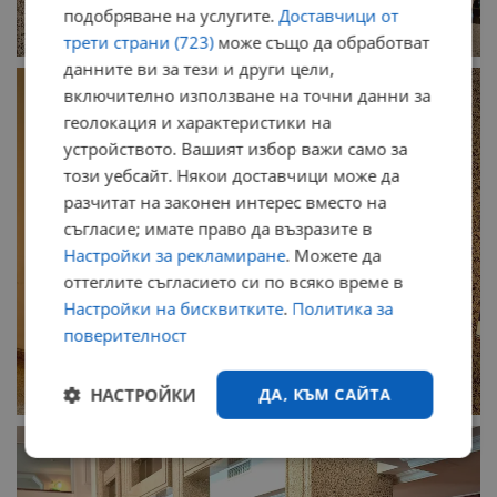
подобряване на услугите.
Доставчици от
трети страни (723)
може също да обработват
данните ви за тези и други цели,
включително използване на точни данни за
геолокация и характеристики на
устройството. Вашият избор важи само за
този уебсайт. Някои доставчици може да
разчитат на законен интерес вместо на
съгласие; имате право да възразите в
Настройки за рекламиране
. Можете да
оттеглите съгласието си по всяко време в
Настройки на бисквитките
.
Политика за
поверителност
НАСТРОЙКИ
ДА, КЪМ САЙТА
Строго
Ефективност
необходимо