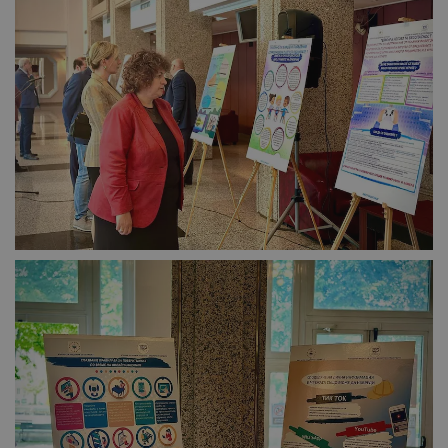
Таргетиране
Функционалност
Некласифицирани
Строго необходимо
Ефективност
Таргетиране
Функционалност
Некласифицирани
Строго необходимите бисквитки позволяват основната
функционалност на уебсайта, като потребителско
влизане и управление на акаунта. Уебсайтът не може да
се използва правилно без строго необходими
бисквитки.