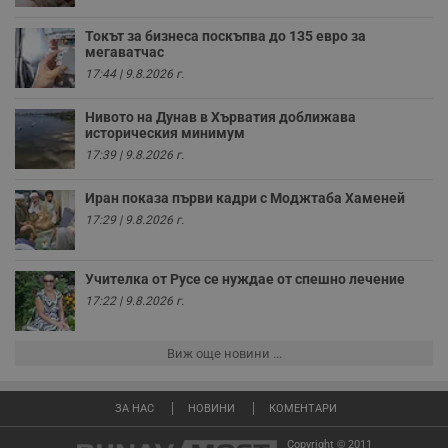
данни за
поведението и
взаимодействието
Токът за бизнеса поскъпва до 135 евро за
на посетителите.
мегаватчас
Той помага за
подобряване на
17:44 | 9.8.2026 г.
потребителския
опит, като
разбира как
Нивото на Дунав в Хърватия доближава
потребителите се
историческия минимум
ангажират с
различни
17:39 | 9.8.2026 г.
елементи на
уебсайта по
време на етапите
Иран показа първи кадри с Моджтаба Хаменей
на тестване.
17:29 | 9.8.2026 г.
Gdyn
1 година
Тази бисквитка се
Gemius
използва за
.hit.gemius.pl
събиране на
Учителка от Русе се нуждае от спешно лечение
анонимни
статистически
17:22 | 9.8.2026 г.
данни, свързани с
посещенията в
уебсайта на
потребителя, като
Виж още новини ...
броя на
посещенията,
средното време,
прекарано на
ЗА НАС
НОВИНИ
КОМЕНТАРИ
уебсайта и какви
страници са били
Copyright © 2011