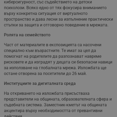
киберсигурност, със съдействието на детски
психолози. Всяко едно от тях фокусира вниманието
върху конкретна ситуация от виртуалното
пространство и дава лесни за изпълнение практически
стъпки за защита и отговорно поведение в мрежата.
Ролята на семейството
Част от материалите в експозицията са насочени
специално към възрастните. Те имат за цел да
помогнат на родителите да разпознават навреме
рисковете и да изградят у децата си безопасни навици
за използване на глобалната мрежа. Изложбата ще
остане отворена за посетители до 26 май.
Институциите за дигиталната среда
На откриването на изложбата присъстваха
представители на общината, образователната сфера и
съдебната система. Заместник-кметът на общината
акцентира върху необходимостта от превантивни
действия.