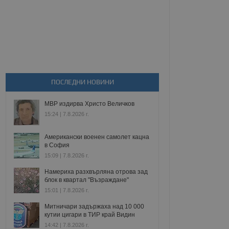
ПОСЛЕДНИ НОВИНИ
МВР издирва Христо Величков
15:24 | 7.8.2026 г.
Американски военен самолет кацна
в София
15:09 | 7.8.2026 г.
Намериха разхвърляна отрова зад
блок в квартал "Възраждане"
15:01 | 7.8.2026 г.
Митничари задържаха над 10 000
кутии цигари в ТИР край Видин
14:42 | 7.8.2026 г.