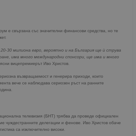
ум е свързана със значителни финансови средства, но те
ет.
20-30 милиона евро, вероятно и на България ще ѝ струва
ране, има много международни спонсори, ще има и много
ясни вицепремиерът Иво Христов.
сериозна възвращаемост и генерира приходи, които
ента вече се наблюдава сериозен ръст на ранните
одина.
ационална телевизия (БНТ) трябва да проведе официален
еме чуждестранните делегации и фенове. Иво Христов обаче
гистика са изключително високи.