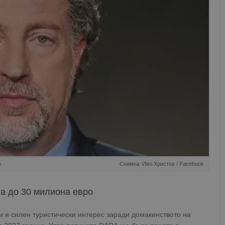
о
Снимка: Иво Христов / Facebook
ва до 30 милиона евро
и и силен туристически интерес заради домакинството на