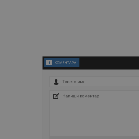
Име
__RequestVerificationT
VISITOR_PRIVACY_MET
1
KОМЕНТАРA
__cf_bm
receive-cookie-depreca
ASP.NET_SessionId