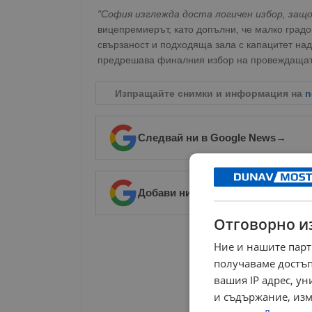
"София изглежда доста логичен избор, защ
вицепремиерът, като допълни, че малко градо
свързаност и подходяща зала с капацитет над
предрешава финалния избор на провеждащат
Изпращайте снимки и информация на
n
Следвай ни в Google News
→
Добави ни в предпочитани източ
Отговорно и
РЕКЛАМА
Ние и нашите парт
получаваме достъп
вашия IP адрес, у
и съдържание, изм