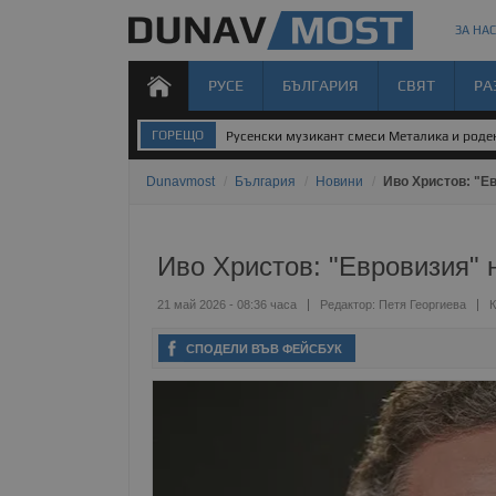
ЗА НАС
РУСЕ
БЪЛГАРИЯ
СВЯТ
РА
ГОРЕЩО
Русенски музикант смеси Металика и род
Dunavmost
/
България
/
Новини
/
Иво Христов: "Е
Иво Христов: "Евровизия" 
21 май 2026 - 08:36 часа
Редактор:
Петя Георгиева
К
СПОДЕЛИ ВЪВ ФЕЙСБУК