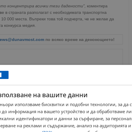
ото концентрира всички тези дадености",
коментира
ве в страната разполагат с необходимата транспортна
 10 000 места. Въпреки това той подчерта, че не желае да
а конкурса медия.
ews@dunavmost.com
по всяко време на денонощието!
ници в Google
→
зползване на вашите данни
Още по темата
ньори използваме бисквитки и подобни технологии, за да 
 до информация на вашето устройство и да обработваме ли
Румен Радев: DARA помете всичко по пътя си
никални идентификатори и данни за сърфиране, за персона
14:52 | 22.5.2026 г.
ерване на реклами и съдържание, анализ на аудиторията и
Дара пред BBC: Два пъти исках да се откажа от