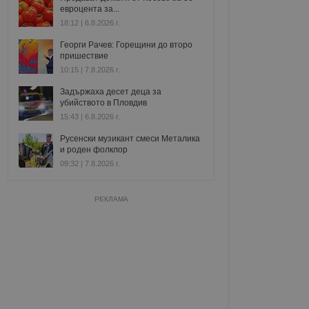
евроцента за...
18:12 | 6.8.2026 г.
Георги Рачев: Горещини до второ
пришествие
10:15 | 7.8.2026 г.
Задържаха десет деца за
убийството в Пловдив
15:43 | 6.8.2026 г.
Русенски музикант смеси Металика
и роден фолклор
09:32 | 7.8.2026 г.
РЕКЛАМА