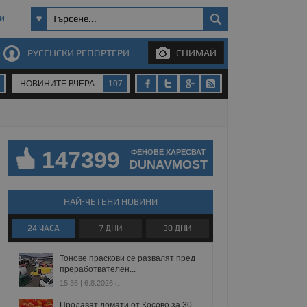
И
РУСЕНСКИ РЕПОРТЕРИ
СНИМАЙ
НОВИНИТЕ ВЧЕРА
107
147399
ФЕНОВЕ ХАРЕСВАТ
DUNAVMOST
НАЙ-ЧЕТЕНИ НОВИНИ
24 ЧАСА
7 ДНИ
30 ДНИ
Тонове праскови се развалят пред
преработвателен...
15:36 | 6.8.2026 г.
Продават домати от Косово за 30