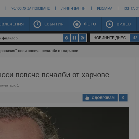
УСЛОВИЯ ЗА ПОЛЗВАНЕ
ЛИЧНИ ДАННИ
РЕКЛАМА
КОНТАКТ
ЗВЛЕЧЕНИЯ
СЪБИТИЯ
ФОТО
ВИДЕО
НОВИНИТЕ ДНЕС
43
ен фолклор
вровизия" носи повече печалби от харчове
носи повече печалби от харчове
оментари: 1
0
ОДОБРЯВАМ