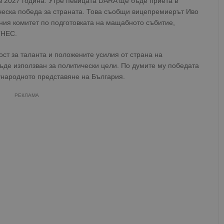
з 2027 година. Утре певицата DARA ще бъде приета в
ическа победа за страната. Това съобщи вицепремиерът Иво
ния комитет по подготовката на мащабното събитие,
ГНЕС.
т за таланта и положените усилия от страна на
бъде използван за политически цели. По думите му победата
ународното представяне на България.
РЕКЛАМА