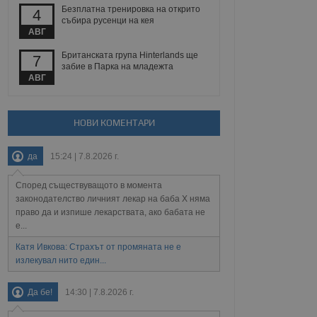
 уебсайт.
Безплатна тренировка на открито
4
събира русенци на кея
АВГ
Британската група Hinterlands ще
7
Описание
забие в Парка на младежта
АВГ
ребителски
елското поведение и
раници на сайта. Тя
яване на сайта. Тя
не на прегледи на
формация, която е
взаимодействат с
НОВИ КОМЕНТАРИ
нкционалност в целия
прекарано на
редпочитанията на
 сайтове; тя може
остта на социалните
тора на сайта.
използва новата или
да
15:24 | 7.8.2026 г.
елски взаимодействия
нето и потребителския
Според съществуващото в момента
законодателство личният лекар на баба Х няма
право да и изпише лекарствата, ако бабата не
рез събиране на данни
 помага за
е...
отребителите се
тапите на тестване.
Катя Ивкова: Страхът от промяната не е
излекувал нито един...
тистически данни,
 броя на посещенията,
 са били заредени.
Да бе!
14:30 | 7.8.2026 г.
елския опит.
я за потребителското