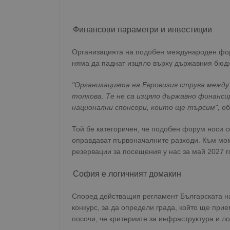
Финансови параметри и инвестиции
Организацията на подобен международен фор
няма да паднат изцяло върху държавния бюдж
"Организацията на Евровизия струва между 
толкова. Те не са изцяло държавно финанси
национални спонсори, които ще търсим",
об
Той бе категоричен, че подобен форум носи 
оправдават първоначалните разходи. Към мом
резервации за посещения у нас за май 2027 г
София е логичният домакин
Според действащия регламент Българската н
конкурс, за да определи града, който ще при
посочи, че критериите за инфраструктура и ло