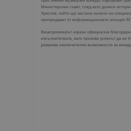
престижния музикален конкурс Евровизия пре
Министерския съвет, след като донесе истор
Христов, който ще застане начело на специал
препредават от информационната агенция Б
Вицепремиерът изрази официална благодарнос
изпълнителката, като призова успехът да не 
разкрива изключителни възможности за межд