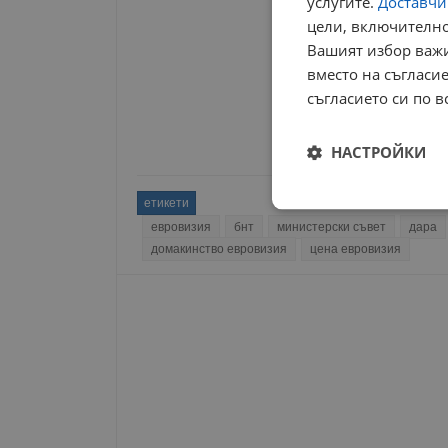
услугите.
Доставчиц
цели, включително
Вашият избор важи
вместо на съгласие
съгласието си по в
НАСТРОЙКИ
етикети
Строго
необходимо
евровизия
бнт
министерски съвет
дара
домакинство евровизия
цена евровизия
Строго н
Строго необходимите б
на акаунта. Уебсайтът 