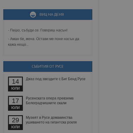
ВИЦ НА ДЕНЯ
не, зададена от уеб
 ASP.NET MVC
спре неразрешеното
т, известно като
- Пешо, събуди се. Говориш насън!
тове. Той не съдържа
щожава при затваряне
- Аман бе, жена. Остави ме поне насън да
кажа нещо...
ение на съгласието на
ст за тяхното
а данни за съгласието
ични политики и
антира, че техните
СЪБИТИЯ ОТ РУСЕ
 сесии.
аничаване между хората
Джаз под звездите с Биг Бенд Русе
14
а, за да се правят
хния уебсайт.
ЮЛИ
Русенската опера превзема
сигнализира на
17
 на бисквитките,
Белоградчишките скали
а съответствие и
ЮЛИ
ндарти и
Музеят в Русе домакинства
29
ушиването на гигантска рокля
ck и предоставя
ЮЛИ
требител използва
йният потребител може