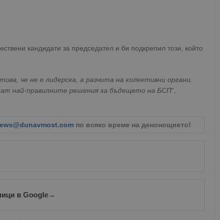
Валиден
Доставчик
/
Домейн
Описание
до
oken
Сесия
Това е бисквитка против фалшифицира
Microsoft
приложения, изградени с помощта на
Corporation
технологии. Той е предназначен да 
www.dunavmost.com
ествени кандидати за председател и би подкрепил този, който
публикуване на съдържание на уебсай
фалшифициране на искания между сай
.
информация за потребителя и се уни
на браузъра.
ова, че не е лидерска, а разчита на колективни органи.
ADATA
5 месеца
Тази бисквитка се използва за съхран
YouTube
емат най-правилните решения за бъдещето на БСП
“,
4
потребителя и избора на поверително
.youtube.com
седмици
взаимодействие със сайта. Той записв
на посетителя по отношение на разл
настройки за поверителност, като гар
предпочитания се спазват в бъдещите
ews@dunavmost.com
по всяко време на денонощието!
29
Тази бисквитка се използва за разгр
Cloudflare Inc.
минути
и ботовете. Това е от полза за уебсайт
.twitter.com
59
валидни отчети за използването на те
секунди
tion
.hit.gemius.pl
1 година
Тази бисквитка се използва, за да се 
собственика на сайта за премахването
получени от системата, осигуряване н
адаптивност с развиващите се уеб ста
ници в Google
→
законодателство за поверителност.
Сесия
Тази бисквитка се задава от Doublecli
Microsoft
информация за това как крайният по
Corporation