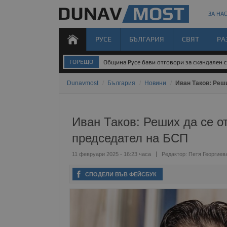
ЗА НАС
РУСЕ
БЪЛГАРИЯ
СВЯТ
РА
ГОРЕЩО
Община Русе бави отговори за скандален 
Dunavmost
/
България
/
Новини
/
Иван Таков: Реш
Иван Таков: Реших да се о
председател на БСП
11 февруари 2025 - 16:23 часа
Редактор:
Петя Георгиев
СПОДЕЛИ ВЪВ ФЕЙСБУК