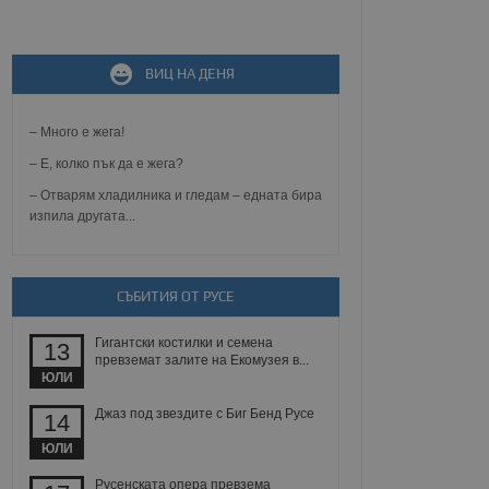
не, зададена от уеб
ВИЦ НА ДЕНЯ
 ASP.NET MVC
спре неразрешеното
т, известно като
тове. Той не съдържа
– Много е жега!
щожава при затваряне
– Е, колко пък да е жега?
ение на съгласието на
– Отварям хладилника и гледам – едната бира
ст за тяхното
изпила другата...
а данни за съгласието
ични политики и
антира, че техните
 сесии.
аничаване между хората
СЪБИТИЯ ОТ РУСЕ
а, за да се правят
хния уебсайт.
Гигантски костилки и семена
13
превземат залите на Екомузея в...
сигнализира на
ЮЛИ
 на бисквитките,
а съответствие и
Джаз под звездите с Биг Бенд Русе
14
ндарти и
ЮЛИ
ck и предоставя
требител използва
Русенската опера превзема