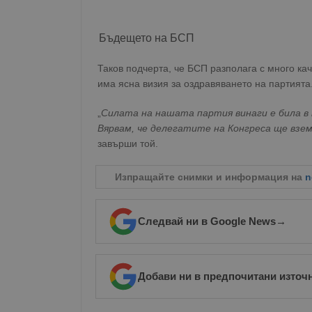
Име
Бъдещето на БСП
__RequestVerificationT
Таков подчерта, че БСП разполага с много кач
има ясна визия за оздравяването на партията
„
Силата на нашата партия винаги е била в т
VISITOR_PRIVACY_MET
Вярвам, че делегатите на Конгреса ще вз
завърши той.
Изпращайте снимки и информация на
n
__cf_bm
Следвай ни в Google News
→
receive-cookie-depreca
Добави ни в предпочитани източ
ASP.NET_SessionId