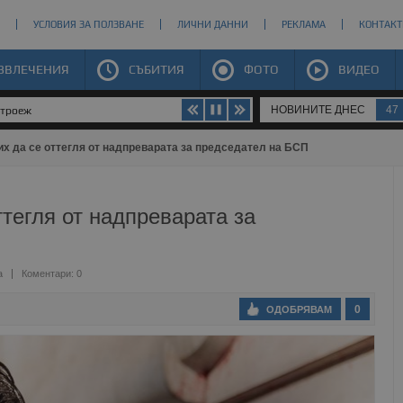
УСЛОВИЯ ЗА ПОЛЗВАНЕ
ЛИЧНИ ДАННИ
РЕКЛАМА
КОНТАКТ
ЗВЛЕЧЕНИЯ
СЪБИТИЯ
ФОТО
ВИДЕО
НОВИНИТЕ ДНЕС
47
строеж
их да се оттегля от надпреварата за председател на БСП
ттегля от надпреварата за
а
Коментари: 0
0
ОДОБРЯВАМ