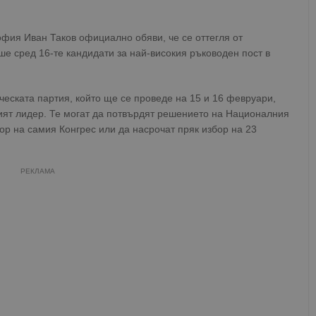
офия Иван Таков официално обяви, че се оттегля от
е сред 16-те кандидати за най-високия ръководен пост в
еската партия, който ще се проведе на 15 и 16 февруари,
ият лидер. Те могат да потвърдят решението на Националния
ор на самия Конгрес или да насрочат пряк избор на 23
РЕКЛАМА