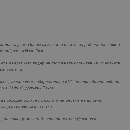
които получих. Приемам ги като оценка за работата, която
дини“
, заяви Иван Таков.
а нов мандат като лидер на столичната организация, основната
репването ѝ.
ост“, увеличихме подкрепата за БСП на последните избори
то в София
“, допълни Таков.
 преходна роля, но работата на местните партийни
социалистическата партия.
си, тогава ще можем да гарантираме ефективно