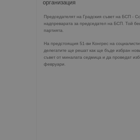
организация
Председателят на Градския съвет на БСП - С
надпреварата за председател на БСП. Той беш
партията.
На предстоящия 51-ви Конгрес на социалистич
делегатите ще решат как ще бъде избран нов
съвет от миналата седмица и да проведат изб
февруари.