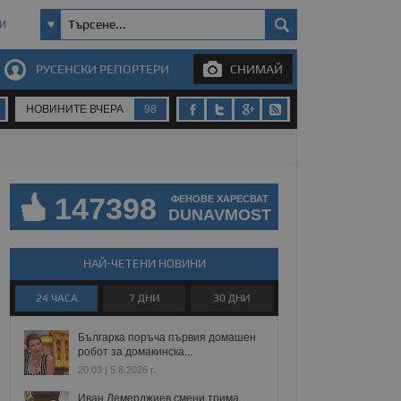
И
РУСЕНСКИ РЕПОРТЕРИ
СНИМАЙ
НОВИНИТЕ ВЧЕРА
98
147398
ФЕНОВЕ ХАРЕСВАТ
DUNAVMOST
НАЙ-ЧЕТЕНИ НОВИНИ
24 ЧАСА
7 ДНИ
30 ДНИ
Българка поръча първия домашен
робот за домакинска...
20:03 | 5.8.2026 г.
Иван Демерджиев смени трима