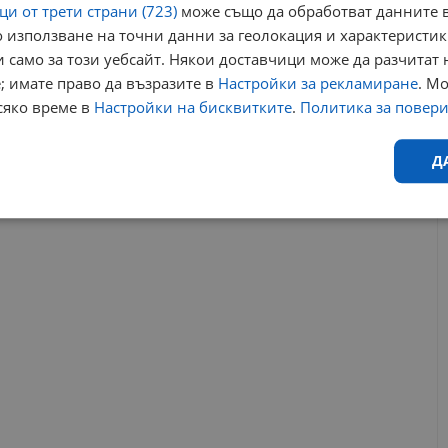
и от трети страни (723)
може също да обработват данните в
 използване на точни данни за геолокация и характеристик
 само за този уебсайт. Някои доставчици може да разчитат 
; имате право да възразите в
Настройки за рекламиране
. М
сяко време в
Настройки на бисквитките
.
Политика за повер
Д
РЕКЛАМА
Ефективност
Таргетиране
Функционалност
Н
еобходимо
Ефективност
Таргетиране
Функционалност
Неклас
исквитки позволяват основната функционалност на уебсайта, като потребителско
не може да се използва правилно без строго необходими бисквитки.