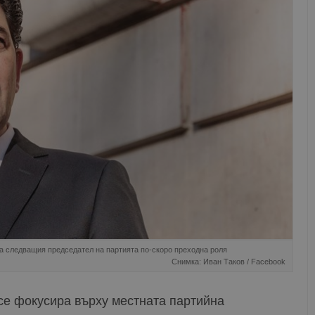
на следващия председател на партията по-скоро преходна роля
Снимка: Иван Таков / Facebook
е фокусира върху местната партийна