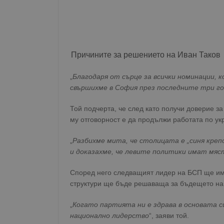
Причините за решението на Иван Таков
„
Благодаря от сърце за всички номинации, 
свършихме в София през последните три го
Той подчерта, че след като получи доверие з
му отговорност е да продължи работата по ук
„
Разбихме мита, че столицата е „синя креп
и доказахме, че левите политики имат мяс
Според него следващият лидер на БСП ще има
структури ще бъде решаваща за бъдещето на 
„
Когато партията ни е здрава в основата 
национално лидерство
“, заяви той.