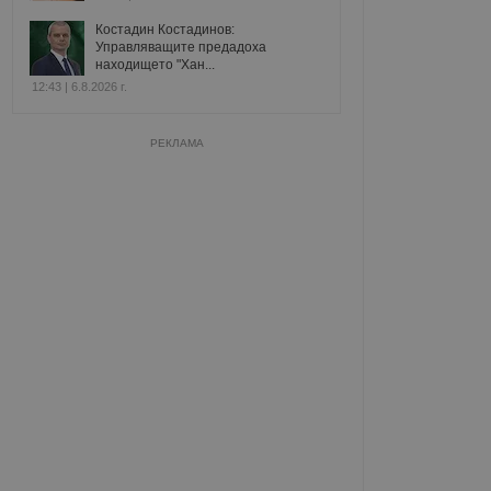
Костадин Костадинов:
Управляващите предадоха
находището "Хан...
12:43 | 6.8.2026 г.
РЕКЛАМА