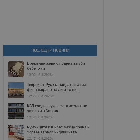
ПОСЛЕДНИ НОВИНИ
Бременна жена от Варна загуби
бебето си
13:02 | 6.8.2026 г.
Творци от Русе кандидатстват за
финансиране на дигитални...
12:56 | 6.8.2026 г.
КЗД следи случая с антисемитски
заплахи в Банско
12:52 | 6.8.2026 г.
Румънците избират между храна и
здраве заради инфлацията
12:47 | 6.8.2026 г.