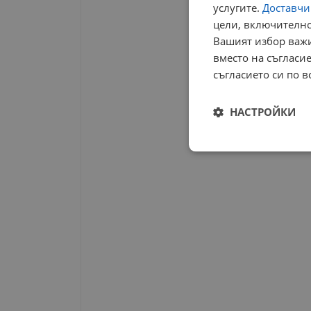
услугите.
Доставчиц
цели, включително
Вашият избор важи
вместо на съгласие
съгласието си по в
НАСТРОЙКИ
Строго
необходимо
Строго н
Строго необходимите б
на акаунта. Уебсайтът 