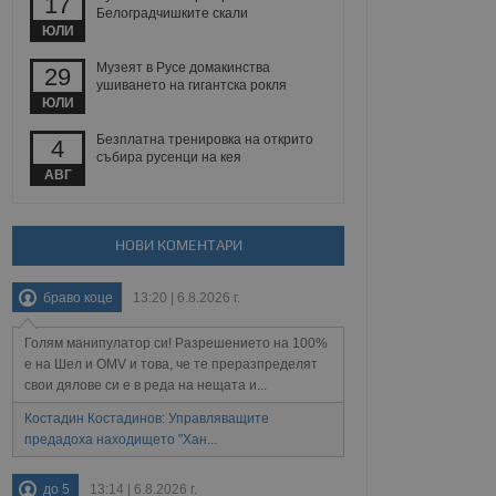
17
йният потребител може
Белоградчишките скали
 уебсайт.
ЮЛИ
Музеят в Русе домакинства
29
ушиването на гигантска рокля
ЮЛИ
Описание
Безплатна тренировка на открито
4
ребителски
елското поведение и
събира русенци на кея
раници на сайта. Тя
яване на сайта. Тя
не на прегледи на
АВГ
формация, която е
взаимодействат с
нкционалност в целия
прекарано на
редпочитанията на
 сайтове; тя може
НОВИ КОМЕНТАРИ
остта на социалните
тора на сайта.
използва новата или
елски взаимодействия
браво коце
13:20 | 6.8.2026 г.
нето и потребителския
Голям манипулатор си! Разрешението на 100%
рез събиране на данни
 помага за
е на Шел и OMV и това, че те преразпределят
отребителите се
свои дялове си е в реда на нещата и...
тапите на тестване.
Костадин Костадинов: Управляващите
тистически данни,
предадоха находището "Хан...
 броя на посещенията,
 са били заредени.
елския опит.
до 5
13:14 | 6.8.2026 г.