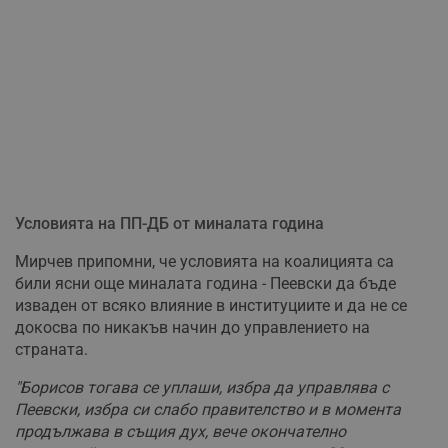
Условията на ПП-ДБ от миналата година
Мирчев припомни, че условията на коалицията са
били ясни още миналата година - Пеевски да бъде
изваден от всяко влияние в институциите и да не се
докосва по никакъв начин до управлението на
страната.
"Борисов тогава се уплаши, избра да управлява с
Пеевски, избра си слабо правителство и в момента
продължава в същия дух, вече окончателно