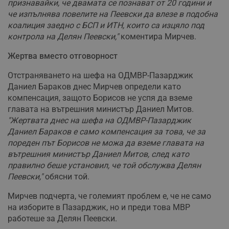
признавайки, че двамата се познават от 20 години и
че изпълнява повелите на Пеевски да влезе в подобна
коалиция заедно с БСП и ИТН, които са изцяло под
контрола на Делян Пеевски,"
коментира Мирчев.
Жертва вместо отговорност
Отстраняването на шефа на ОДМВР-Пазарджик
Даниел Бараков днес Мирчев определи като
компенсация, защото Борисов не успя да вземе
главата на вътрешния министър Даниел Митов.
"Жертвата днес на шефа на ОДМВР-Пазарджик
Даниел Бараков е само компенсация за това, че за
пореден път Борисов не можа да вземе главата на
вътрешния министър Даниел Митов, след като
правилно беше установил, че той обслужва Делян
Пеевски,"
обясни той.
Мирчев подчерта, че големият проблем е, че не само
на изборите в Пазарджик, но и преди това МВР
работеше за Делян Пеевски.