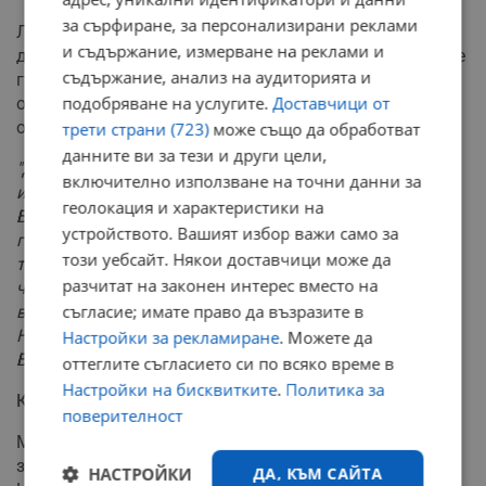
за сърфиране, за персонализирани реклами
Липсата на кворум в Народното събрание вече трети
и съдържание, измерване на реклами и
ден според Мирчев е индикатор за това, че Борисов се
съдържание, анализ на аудиторията и
гърчи пред Пеевски и пред невъзможността да се
подобряване на услугите.
Доставчици от
отскубне, да отиде на избори и да направи последен
опит ГЕРБ да не бъде погълнат от Делян Пеевски.
трети страни (723)
може също да обработват
данните ви за тези и други цели,
"Дали ДПС-Ново начало ще има министри в кабинета,
включително използване на точни данни за
или не, вече не е толкова важно, защото самият
геолокация и характеристики на
Борисов каза: когато Пеевски поиска нещо от мен, аз
устройството. Вашият избор важи само за
го изпълнявам,"
коментира Мирчев.
"От тяхна гледна
този уебсайт. Някои доставчици може да
точка очевидно политическа криза няма. Истината е,
разчитат на законен интерес вместо на
че има огромна опасност за страната ни, защото
съгласие; имате право да възразите в
вървим към мека диктатура, вървим към това ДПС-
Ново начало окончателно да овладее цялата власт в
Настройки за рекламиране
. Можете да
България,"
предупреди той.
оттеглите съгласието си по всяко време в
Настройки на бисквитките
.
Политика за
Критика към БСП
поверителност
Мирчев изтъкна, че БСП по никакъв начин не
защитиха собствения си председател на парламента
НАСТРОЙКИ
ДА, КЪМ САЙТА