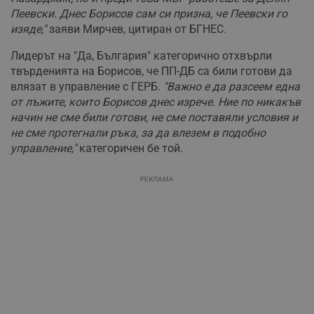
Пеевски. Днес Борисов сам си призна, че Пеевски го
изяде,"
заяви Мирчев, цитиран от БГНЕС.
Лидерът на "Да, България" категорично отхвърли
твърденията на Борисов, че ПП-ДБ са били готови да
влязат в управление с ГЕРБ.
"Важно е да разсеем една
от лъжите, които Борисов днес изрече. Ние по никакъв
начин не сме били готови, не сме поставяли условия и
не сме протегнали ръка, за да влезем в подобно
управление,"
категоричен бе той.
РЕКЛАМА