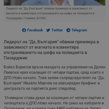
Лидерът на "Да, България" обвини премиера в зависимост от
магната и коментира отстраняването на шефа на полицията в
Пазарджик
/ Снимка: БГНЕС
Facebook
Twitter
Telegram
Лидерът на "Да, България" обвини премиера в
зависимост от магната и коментира
отстраняването на шефа на полицията в
Пазарджик
Бойко Борисов връчи мандата за управление на Делян
Пеевски чрез коалиция от четири партии, сред които е
ДПС-Ново начало. Това заяви съпредседателят на "Да,
България" Ивайло Мирчев на извънреден брифинг в
централата на партията днес следобед.
"Очевидно става дума за коалиция от четири партии и
четвъртата е ДПС-Ново начало. Не само на изборите в
Пазарджик, но и преди това МВР работеше за Делян