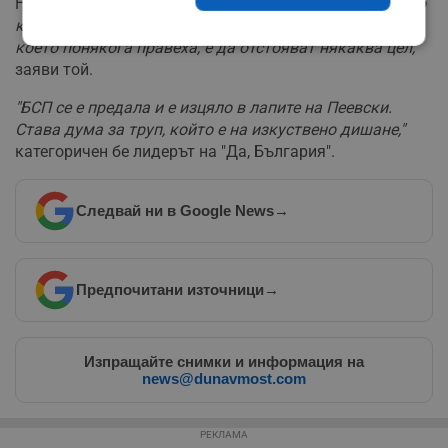
Наталия Киселова.
"Дори комунистите днес не са като
комунистите едно време, които единственото поне,
което понякога правеха, е да отстояват някаква цел,"
Строго
Ефективност
необходимо
заяви той.
"БСП се е предала и е изцяло в лапите на Пеевски.
Става дума за труп, който е на изкуствено дишане,"
Таргетиране
Функционалност
категоричен бе лидерът на "Да, България".
Следвай ни в Google News
→
Некласифицирани
Предпочитани източници
→
Изпращайте снимки и информация на
Строго необходимо
Ефективност
news@dunavmost.com
Таргетиране
Функционалност
Некласифицирани
РЕКЛАМА